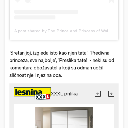
A post shared by The Prince and Princess of Wales (@princeandprincessofwales)
'Sretan joj, izgleda isto kao njen tata', 'Predivna
princeza, sve najbolje', 'Preslika tate!' - neki su od
komentara obožavatelja koji su odmah uočili
sličnost nje i njezina oca.