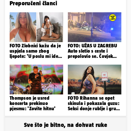
Preporučeni članci
FOTO Zlobnici kažu da je
FOTO: UŽAS U ZAGREBU
uspjela samo zbog
Auto sletio s ceste i
ljepote: 'U poslu mi ide
prepolovio se. Čovjek
jer imam strategiju'
poginuo, ima ozlijeđenih
Thompson je usred
FOTO Rihanna se opet
koncerta prekinuo
skinula i pokazala guzu:
pjesmu: 'Zovite hitnu'
Seksi donje rublje i grudi
pale u drugi plan
Sve što je bitno, na dohvat ruke