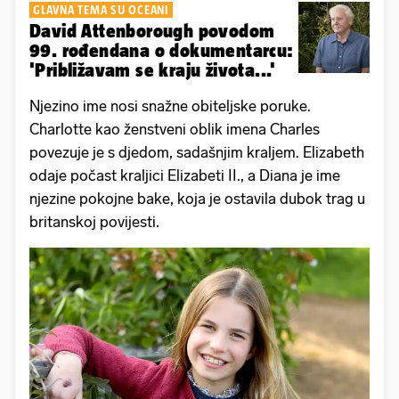
GLAVNA TEMA SU OCEANI
David Attenborough povodom
99. rođendana o dokumentarcu:
'Približavam se kraju života...'
Njezino ime nosi snažne obiteljske poruke.
Charlotte kao ženstveni oblik imena Charles
povezuje je s djedom, sadašnjim kraljem. Elizabeth
odaje počast kraljici Elizabeti II., a Diana je ime
njezine pokojne bake, koja je ostavila dubok trag u
britanskoj povijesti.