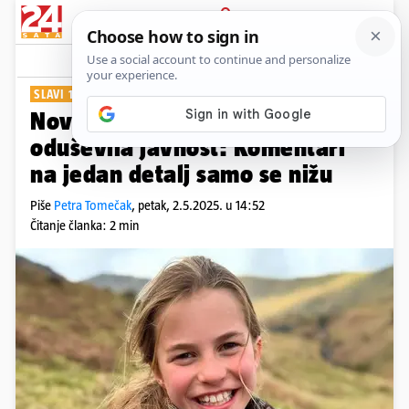
PRIJAVA
Show
Komentari
2
SLAVI 10. ROĐENDAN
Nova fotka princeze Charlotte
oduševila javnost: Komentari
na jedan detalj samo se nižu
Piše
Petra Tomečak
,
petak, 2.5.2025. u 14:52
Čitanje članka: 2 min