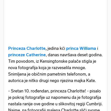
Princeza Charlotte
,
jedina kći
princa Williama
i
princeze Catherine
, danas navršava deset godina.
Tim povodom, iz Kensingtonske palače stigla je
nova fotografija koja je razveselila mnoge.
Snimljena je običnim pametnim telefonom, a
autorica je nitko drugi nego njezina majka Kate.
- Sretan 10. rođendan, princeza Charlotte!
-
pisalo
je pokraj fotografije uz napomenu da je fotografija
nastala ranije ove godine u slikovitoj regiji Cumbriji.
Naime, na fotografiji malena Charlotte sliči svome