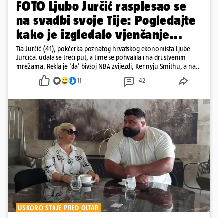
FOTO Ljubo Jurčić rasplesao se
na svadbi svoje Tije: Pogledajte
kako je izgledalo vjenčanje...
Tia Jurčić (41), pokćerka poznatog hrvatskog ekonomista Ljube
Jurčića, udala se treći put, a time se pohvalila i na društvenim
mrežama. Rekla je 'da' bivšoj NBA zvijezdi, Kennyju Smithu, a na
snimkama i fotografijama je pokazala vesele trenutke s vjenčanja
11
42
USKORO STAJE PRED OLTAR