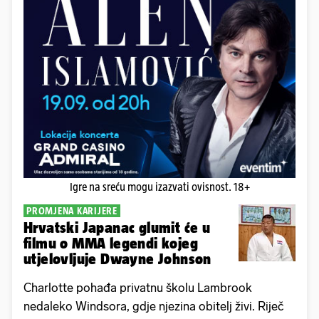
Igre na sreću mogu izazvati ovisnost. 18+
PROMJENA KARIJERE
Hrvatski Japanac glumit će u
filmu o MMA legendi kojeg
utjelovljuje Dwayne Johnson
Charlotte pohađa privatnu školu Lambrook
nedaleko Windsora, gdje njezina obitelj živi. Riječ