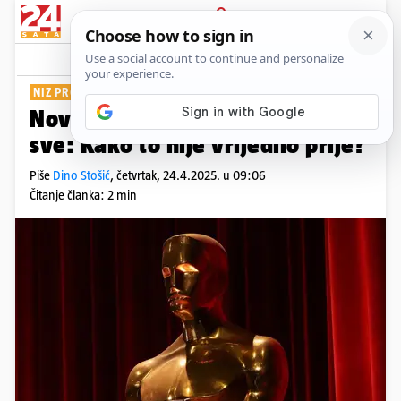
PRIJAVA
Show
Komentari
2
NIZ PROMJENA
Novo pravilo Oscara šokiralo je
sve: Kako to nije vrijedilo prije?
Piše
Dino Stošić
,
četvrtak, 24.4.2025. u 09:06
Čitanje članka: 2 min