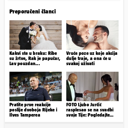
Preporučeni članci
Kakvi ste u braku: Ribe
Vruće poze uz koje akcija
su žrtve, Rak je papučar,
dulje traje, a ona će u
Lav pouzdan...
svakoj uživati
Pratite prve reakcije
FOTO Ljubo Jurčić
poslije dvoboja Rijeke i
rasplesao se na svadbi
Ilves Tamperea
svoje Tije: Pogledajte
kako je izgledalo
vjenčanje...