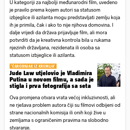
U kategoriji za najbolji međunarodni film, uvedeno
je pravilo prema kojem autori sa statusom
izbjeglice ili azilanta mogu predstavljati zemlju koja
ih je primila, čak i ako to nije njihova domovina. I
dalje vrijedi da država prijavljuje film, ali mora
potvrditi da je kreativna kontrola bila u rukama
njezinih državljana, rezidenata ili osoba sa
statusom izbjeglice ili azilanta.
'ČAROBNJAK IZ KREMLJA'
Jude Law utjelovio je Vladimira
Putina u novom filmu, a sada je
stigla i prva fotografija sa seta
Ova promjena otvara vrata većoj inkluzivnosti, ali
ne rješava problem autora čiji su filmovi odbijeni od
strane nacionalnih komisija ili onih koji žive u
zemljama s ograničenim pravima na slobodno
stvaranje.