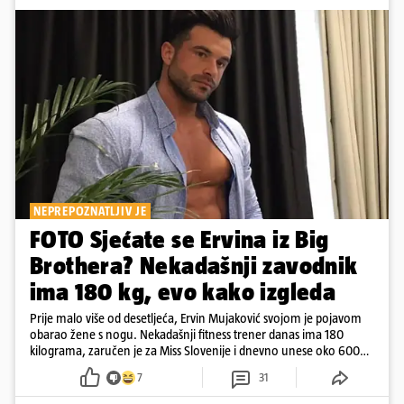
NEPREPOZNATLJIV JE
FOTO Sjećate se Ervina iz Big
Brothera? Nekadašnji zavodnik
ima 180 kg, evo kako izgleda
Prije malo više od desetljeća, Ervin Mujaković svojom je pojavom
obarao žene s nogu. Nekadašnji fitness trener danas ima 180
kilograma, zaručen je za Miss Slovenije i dnevno unese oko 6000
kcal.
7
31