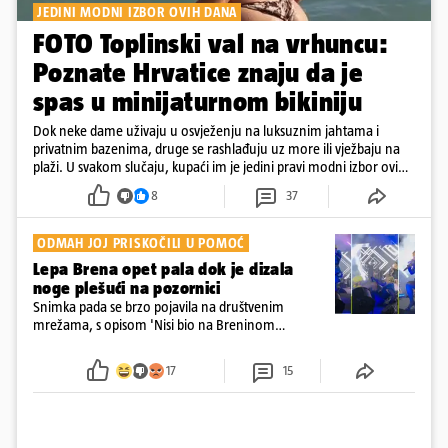
JEDINI MODNI IZBOR OVIH DANA
FOTO Toplinski val na vrhuncu:
Poznate Hrvatice znaju da je
spas u minijaturnom bikiniju
Dok neke dame uživaju u osvježenju na luksuznim jahtama i
privatnim bazenima, druge se rashlađuju uz more ili vježbaju na
plaži. U svakom slučaju, kupaći im je jedini pravi modni izbor ovih
dana
8
37
ODMAH JOJ PRISKOČILI U POMOĆ
Lepa Brena opet pala dok je dizala
noge plešući na pozornici
Snimka pada se brzo pojavila na društvenim
mrežama, s opisom 'Nisi bio na Breninom
koncertu, ako Brena nije pala pred tobom'.
Srećom, pjevačica se nije ozlijedila nego je s
17
15
osmijehom nastavila pjevati