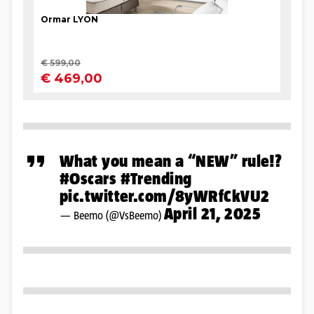
What you mean a “NEW” rule!?
#Oscars
#Trending
pic.twitter.com/8yWRfCkVU2
April 21, 2025
— Beemo (@VsBeemo)