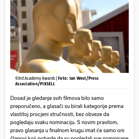
93rd Academy Awards |
Foto: Ian West/Press
Association/PIXSELL
Dosad je gledanje svih filmova bilo samo
preporučeno, a glasači su birali kategorije prema
vlastitoj procjeni stručnosti, bez obveze da
pogledaju svaku nominaciju. S novim pravilom,
pravo glasanja u finalnom krugu imat će samo oni
članovi koji potvrde da su pogledali sve nominirane