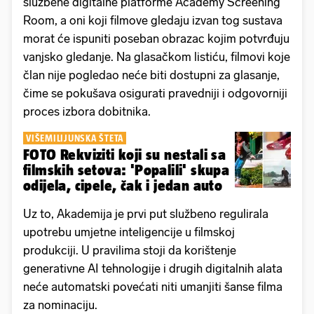
službene digitalne platforme Academy Screening
Room, a oni koji filmove gledaju izvan tog sustava
morat će ispuniti poseban obrazac kojim potvrđuju
vanjsko gledanje. Na glasačkom listiću, filmovi koje
član nije pogledao neće biti dostupni za glasanje,
čime se pokušava osigurati pravedniji i odgovorniji
proces izbora dobitnika.
VIŠEMILIJUNSKA ŠTETA
FOTO Rekviziti koji su nestali sa
filmskih setova: 'Popalili' skupa
odijela, cipele, čak i jedan auto
Uz to, Akademija je prvi put službeno regulirala
upotrebu umjetne inteligencije u filmskoj
produkciji. U pravilima stoji da korištenje
generativne AI tehnologije i drugih digitalnih alata
neće automatski povećati niti umanjiti šanse filma
za nominaciju.