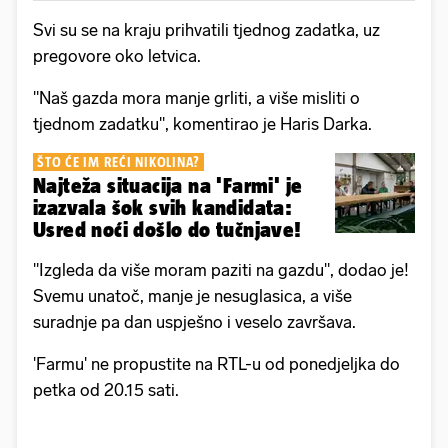
Svi su se na kraju prihvatili tjednog zadatka, uz
pregovore oko letvica.
"Naš gazda mora manje grliti, a više misliti o
tjednom zadatku", komentirao je Haris Darka.
ŠTO ĆE IM REĆI NIKOLINA?
Najteža situacija na 'Farmi' je
izazvala šok svih kandidata:
Usred noći došlo do tučnjave!
"Izgleda da više moram paziti na gazdu", dodao je!
Svemu unatoč, manje je nesuglasica, a više
suradnje pa dan uspješno i veselo završava.
'Farmu' ne propustite na RTL-u od ponedjeljka do
petka od 20.15 sati.