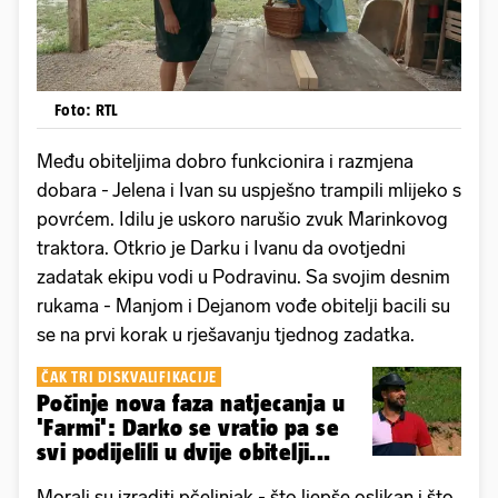
Foto: RTL
Među obiteljima dobro funkcionira i razmjena
dobara - Jelena i Ivan su uspješno trampili mlijeko s
povrćem. Idilu je uskoro narušio zvuk Marinkovog
traktora. Otkrio je Darku i Ivanu da ovotjedni
zadatak ekipu vodi u Podravinu. Sa svojim desnim
rukama - Manjom i Dejanom vođe obitelji bacili su
se na prvi korak u rješavanju tjednog zadatka.
ČAK TRI DISKVALIFIKACIJE
Počinje nova faza natjecanja u
'Farmi': Darko se vratio pa se
svi podijelili u dvije obitelji...
Morali su izraditi pčelinjak - što ljepše oslikan i što