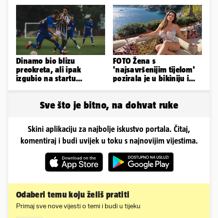
mu mnoge komplikacije
obline. Ovako izgleda
Dinamo bio blizu
FOTO Žena s
preokreta, ali ipak
'najsavršenijim tijelom'
izgubio na startu
pozirala je u bikiniju i
Ramljaka
pokazala svoje bujne
obline...
Sve što je bitno, na dohvat ruke
Skini aplikaciju za najbolje iskustvo portala. Čitaj,
komentiraj i budi uvijek u toku s najnovijim vijestima.
Odaberi temu koju želiš pratiti
Primaj sve nove vijesti o temi i budi u tijeku