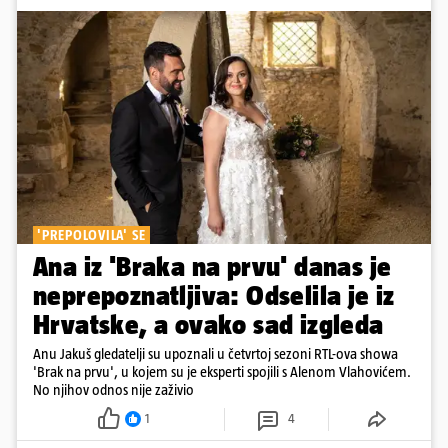
'PREPOLOVILA' SE
Ana iz 'Braka na prvu' danas je
neprepoznatljiva: Odselila je iz
Hrvatske, a ovako sad izgleda
Anu Jakuš gledatelji su upoznali u četvrtoj sezoni RTL-ova showa
'Brak na prvu', u kojem su je eksperti spojili s Alenom Vlahovićem.
No njihov odnos nije zaživio
1
4