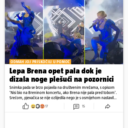
ODMAH JOJ PRISKOČILI U POMOĆ
Lepa Brena opet pala dok je
dizala noge plešući na pozornici
Snimka pada se brzo pojavila na društvenim mrežama, s opisom
'Nisi bio na Breninom koncertu, ako Brena nije pala pred tobom'.
Srećom, pjevačica se nije ozlijedila nego je s osmijehom nastavila
pjevati
17
15