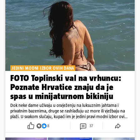
JEDINI MODNI IZBOR OVIH DANA
FOTO Toplinski val na vrhuncu:
Poznate Hrvatice znaju da je
spas u minijaturnom bikiniju
Dok neke dame uživaju u osvježenju na luksuznim jahtama i
privatnim bazenima, druge se rashlađuju uz more ili vježbaju na
plaži. U svakom slučaju, kupaći im je jedini pravi modni izbor ovih
dana
8
37