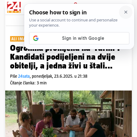
PRIJAVA
Show
Komentari
10
ALI IMAJU JEDAN CILJ
Ogromna promjena na 'Farmi':
Kandidati podijeljeni na dvije
obitelji, a jedna živi u štali...
Piše
24sata
,
ponedjeljak, 23.6.2025. u 21:38
Čitanje članka: 3 min