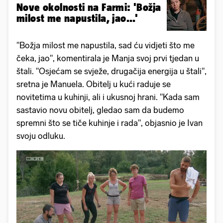
Nove okolnosti na Farmi: 'Božja
milost me napustila, jao...'
"Božja milost me napustila, sad ću vidjeti što me
čeka, jao", komentirala je Manja svoj prvi tjedan u
štali. "Osjećam se svježe, drugačija energija u štali",
sretna je Manuela. Obitelj u kući raduje se
novitetima u kuhinji, ali i ukusnoj hrani. "Kada sam
sastavio novu obitelj, gledao sam da budemo
spremni što se tiče kuhinje i rada", objasnio je Ivan
svoju odluku.