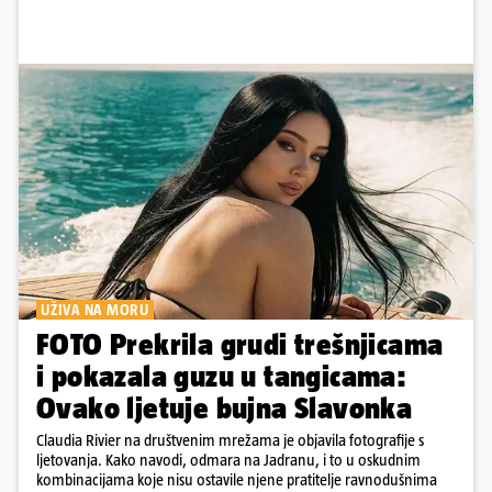
UŽIVA NA MORU
FOTO Prekrila grudi trešnjicama
i pokazala guzu u tangicama:
Ovako ljetuje bujna Slavonka
Claudia Rivier na društvenim mrežama je objavila fotografije s
ljetovanja. Kako navodi, odmara na Jadranu, i to u oskudnim
kombinacijama koje nisu ostavile njene pratitelje ravnodušnima