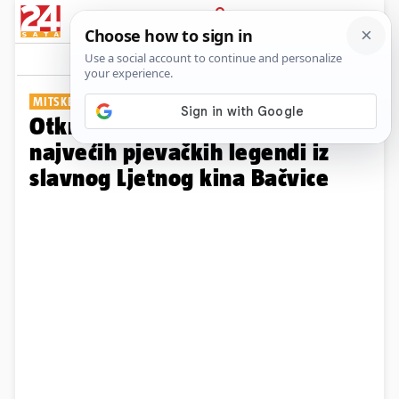
PRIJAVA
Galerija
Komentari
0
MITSKE MELODIJE JADRANA
Otkrivamo davne prizore naših
najvećih pjevačkih legendi iz
slavnog Ljetnog kina Bačvice