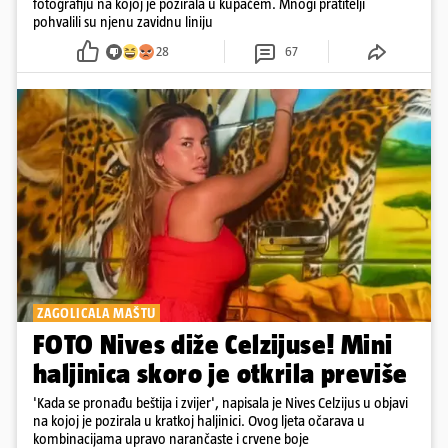
fotografiju na kojoj je pozirala u kupaćem. Mnogi pratitelji
pohvalili su njenu zavidnu liniju
28
67
ZAGOLICALA MAŠTU
FOTO Nives diže Celzijuse! Mini
haljinica skoro je otkrila previše
'Kada se pronađu beštija i zvijer', napisala je Nives Celzijus u objavi
na kojoj je pozirala u kratkoj haljinici. Ovog ljeta očarava u
kombinacijama upravo narančaste i crvene boje