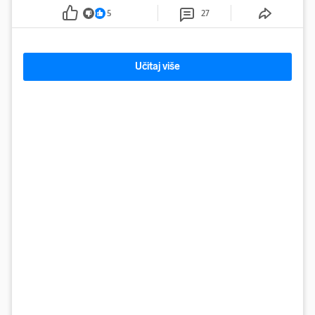
5
27
Učitaj više