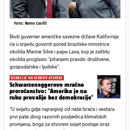
Foto: Remo Casilli
Bivši guverner američke savezne države Kalifornije
će u srijedu govoriti pored brazilske ministrice
okoliša Marine Silve i pape Lava, koji je zaštitu
okoliša proglasio "pitanjem pravde: društvene,
gospodarske i ljudske".
REAKCIJE NA KIRKOV ATENTAT
Schwarzeneggerovo mračno
proročanstvo: 'Amerika je na
rubu provalije bez demokracije'
"U svijetu gdje najranjiviji od naše braće i sestara
prvi pate zbog razornih posljedica klimatskih
promjena, briga za stvoreni svijet postaje izraz