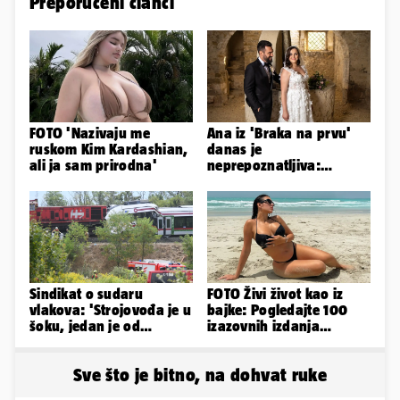
Preporučeni članci
FOTO 'Nazivaju me
Ana iz 'Braka na prvu'
ruskom Kim Kardashian,
danas je
ali ja sam prirodna'
neprepoznatljiva:
Odselila je iz Hrvatske, a
ovako sad izgleda
Sindikat o sudaru
FOTO Živi život kao iz
vlakova: 'Strojovođa je u
bajke: Pogledajte 100
šoku, jedan je od
izazovnih izdanja
najboljih i
Ronaldove Georgine
najobučenijih...'
Sve što je bitno, na dohvat ruke