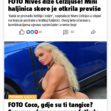
FOTO Nives diže Celzijuse! Mini
haljinica skoro je otkrila previše
'Kada se pronađu beštija i zvijer', napisala je Nives Celzijus u objavi
na kojoj je pozirala u kratkoj haljinici. Ovog ljeta očarava u
kombinacijama upravo narančaste i crvene boje
20
40
PRONAĐI GAĆICE!
FOTO Coco, gdje su ti tangice?