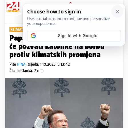
PRIJAVA
Show
Komentari
1
KLIMATSKA KONFERENCIJA
Papa Lav XIV. i Schwarzenegger
će pozvati katolike na borbu
protiv klimatskih promjena
Piše
HINA
,
srijeda, 1.10.2025. u 13:42
Čitanje članka: 2 min