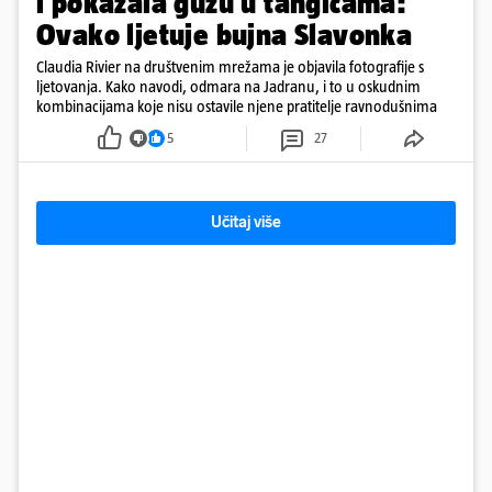
i pokazala guzu u tangicama:
Ovako ljetuje bujna Slavonka
Claudia Rivier na društvenim mrežama je objavila fotografije s
ljetovanja. Kako navodi, odmara na Jadranu, i to u oskudnim
kombinacijama koje nisu ostavile njene pratitelje ravnodušnima
5
27
Učitaj više