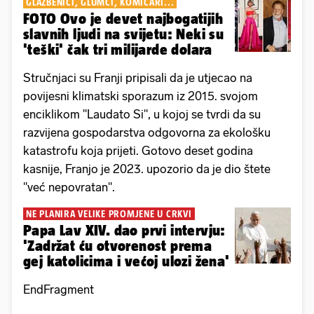
GLAZBENICI, GLUMCI, KOMIČARI...
FOTO Ovo je devet najbogatijih
slavnih ljudi na svijetu: Neki su
'teški' čak tri milijarde dolara
Stručnjaci su Franji pripisali da je utjecao na
povijesni klimatski sporazum iz 2015. svojom
enciklikom "Laudato Si", u kojoj se tvrdi da su
razvijena gospodarstva odgovorna za ekološku
katastrofu koja prijeti. Gotovo deset godina
kasnije, Franjo je 2023. upozorio da je dio štete
"već nepovratan".
NE PLANIRA VELIKE PROMJENE U CRKVI
Papa Lav XIV. dao prvi intervju:
'Zadržat ću otvorenost prema
gej katolicima i većoj ulozi žena'
EndFragment