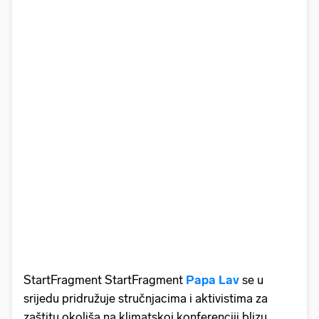
StartFragment StartFragment
Papa Lav
se u
srijedu pridružuje stručnjacima i aktivistima za
zaštitu okoliša na klimatskoj konferenciji blizu