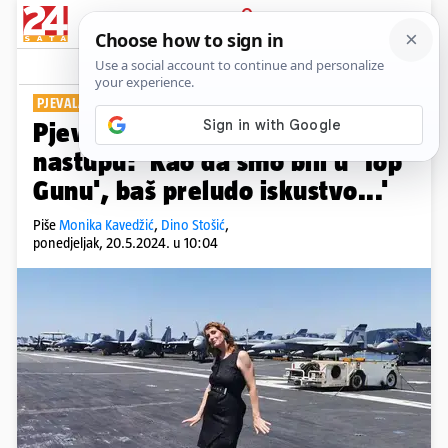
PRIJAVA
Show
Komentari
3
PJEVALA NA NOSAČU AVIONA
Pjevačica Breza o upečatljivom
nastupu: 'Kao da smo bili u 'Top
Gunu', baš preludo iskustvo...'
Piše
Monika Kavedžić
,
Dino Stošić
,
ponedjeljak, 20.5.2024. u 10:04