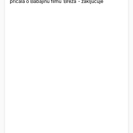
pričala o Babajinu filmu ‘Breza’ - zaključuje