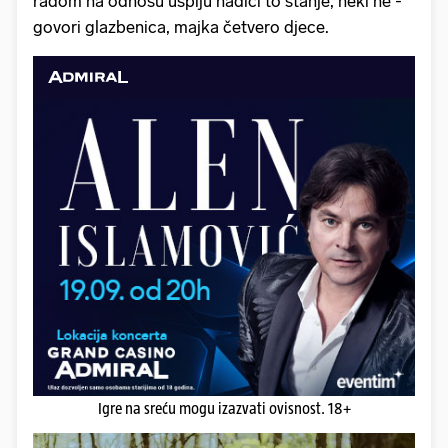
radom na odnosu uspiju nadići to stanje, neki ne -
govori glazbenica, majka četvero djece.
Igre na sreću mogu izazvati ovisnost. 18+