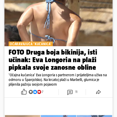
OČARAVAJUĆA 'KUĆANICA'
FOTO Druga boja bikinija, isti
učinak: Eva Longoria na plaži
pipkala svoje zanosne obline
'Očajna kućanica' Eva Longoria s partnerom i prijateljima uživa na
odmoru u Španjolskoj. Na krcatoj plaži u Marbelli, glumica je
plijenila pažnju svojom pojavom
7
11