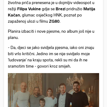
životna priča prenesena je u dojmljiv videospot u
režiji
Filipa Vukine
gdje se
Brezi
pridružio
Matija
Kačan
, glumac osječkog HNK, poznat po
zapaženoj ulozi u filmu
ZG80
.
Planira izbaciti i nove pjesme, no album još nije u
planu.
- Da, djeci se jako svidjela pjesma, iako oni znaju
biti vrlo kritični. Jedino im se nije svidjelo moje
'ludovanje' na kraju spota, rekli su mi da ih ne
sramotim time - govori kroz smijeh.