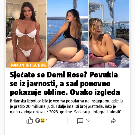
NAKON TRI GODINE
Sjećate se Demi Rose? Povukla
se iz javnosti, a sad ponovno
pokazuje obline. Ovako izgleda
Britanska ljepotica bila je veoma popularna na Instagramu gdje ju
je pratilo 20 milijuna ljudi. I dalje ima isti broj pratitelja, iako je
njena zadnja objava iz 2023. godine. Sada su ju fotografi 'ulovili'
na Ibizi
4
10