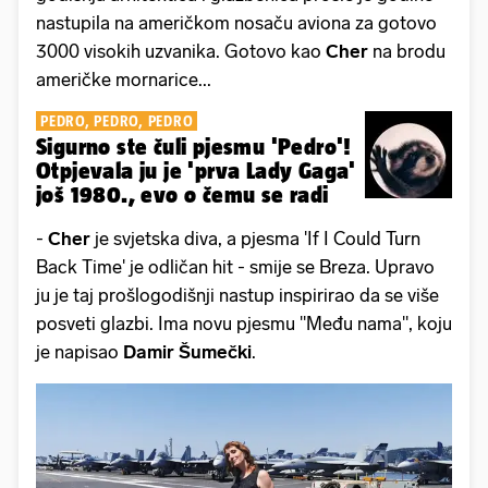
nastupila na američkom nosaču aviona za gotovo
3000 visokih uzvanika. Gotovo kao
Cher
na brodu
američke mornarice...
PEDRO, PEDRO, PEDRO
Sigurno ste čuli pjesmu 'Pedro'!
Otpjevala ju je 'prva Lady Gaga'
još 1980., evo o čemu se radi
-
Cher
je svjetska diva, a pjesma 'If I Could Turn
Back Time' je odličan hit - smije se Breza. Upravo
ju je taj prošlogodišnji nastup inspirirao da se više
posveti glazbi. Ima novu pjesmu "Među nama", koju
je napisao
Damir Šumečki
.