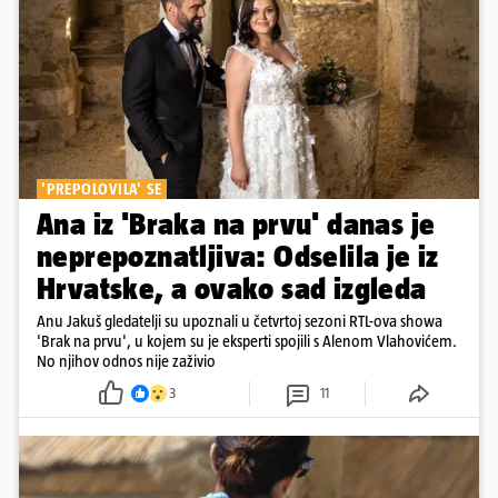
'PREPOLOVILA' SE
Ana iz 'Braka na prvu' danas je
neprepoznatljiva: Odselila je iz
Hrvatske, a ovako sad izgleda
Anu Jakuš gledatelji su upoznali u četvrtoj sezoni RTL-ova showa
'Brak na prvu', u kojem su je eksperti spojili s Alenom Vlahovićem.
No njihov odnos nije zaživio
3
11