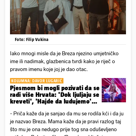
Foto: Filip Vukina
Iako mnogi misle da je Breza njezino umjetničko
ime ili nadimak, glazbenica tvrdi kako je riječ o
pravom imenu koje joj je dao otac.
KOLUMNA: DAVOR LUGARIĆ
Pjesmom bi mogli pozivati da se
radi više Hrvata: 'Dok ljuljaju se
kreveti', 'Hajde da ludujemo'...
- Priča kaže da je sanjao da mu se rodila kći i da ju
je nazvao Breza. Mama kaže da je pravi razlog taj
što mu je ona nedugo prije tog sna oduševljeno