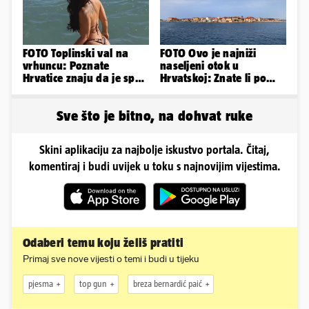
FOTO Toplinski val na
FOTO Ovo je najniži
vrhuncu: Poznate
naseljeni otok u
Hrvatice znaju da je spas
Hrvatskoj: Znate li po
u minijaturnom bikiniju
čemu je još poseban?
Sve što je bitno, na dohvat ruke
Skini aplikaciju za najbolje iskustvo portala. Čitaj,
komentiraj i budi uvijek u toku s najnovijim vijestima.
Odaberi temu koju želiš pratiti
Primaj sve nove vijesti o temi i budi u tijeku
pjesma
top gun
breza bernardić paić