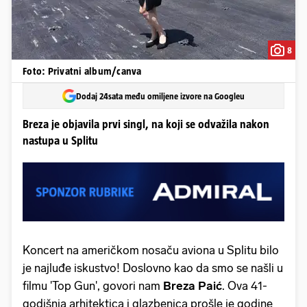
8
Foto: Privatni album/canva
Dodaj 24sata među omiljene izvore na Googleu
Breza je objavila prvi singl, na koji se odvažila nakon
nastupa u Splitu
Koncert na američkom nosaču aviona u Splitu bilo
je najluđe iskustvo! Doslovno kao da smo se našli u
filmu 'Top Gun', govori nam
Breza Paić
. Ova 41-
godišnja arhitektica i glazbenica prošle je godine