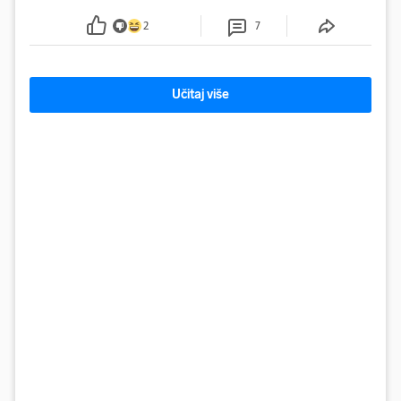
kraju provode vrijeme upoznavajući se
2
7
Učitaj više