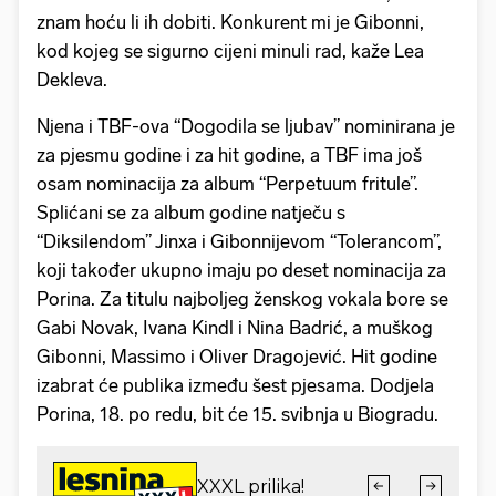
znam hoću li ih dobiti. Konkurent mi je Gibonni,
kod kojeg se sigurno cijeni minuli rad, kaže Lea
Dekleva.
Njena i TBF-ova “Dogodila se ljubav” nominirana je
za pjesmu godine i za hit godine, a TBF ima još
osam nominacija za album “Perpetuum fritule”.
Splićani se za album godine natječu s
“Diksilendom” Jinxa i Gibonnijevom “Tolerancom”,
koji također ukupno imaju po deset nominacija za
Porina. Za titulu najboljeg ženskog vokala bore se
Gabi Novak, Ivana Kindl i Nina Badrić, a muškog
Gibonni, Massimo i Oliver Dragojević. Hit godine
izabrat će publika između šest pjesama. Dodjela
Porina, 18. po redu, bit će 15. svibnja u Biogradu.