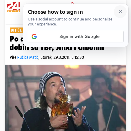
PRIJAVA
Show
Komentari
2
BIT ĆE NAPETO...
Po deset nominacija za Porina
dobili su TBF, Jinxi i Gibonni
Piše
Ružica Matić
,
utorak, 29.3.2011. u 15:30