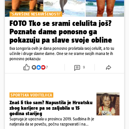
'SAVRŠENE NESAVRŠENOSTI'
FOTO Tko se srami celulita još?
Poznate dame ponosno ga
pokazuju pa slave svoje obline
Eva Longoria ovih je dana ponosno prošetala svoj celulit, a to su
učinile i druge slavne dame. One se ne srame svojih mana te ih
ponosno pokazuju
7
9
SPORTSKA VODITELJICA
Znaš li tko sam? Napustila je Hrvatsku
zbog karijere pa se zaljubila u 15
godina starijeg
Supruga je upoznala u prosincu 2019. Sudbina ih je
natjerala da se povežu, počnu razgovarati i na