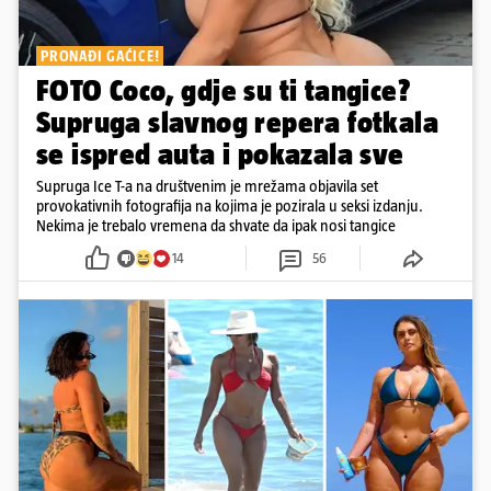
PRONAĐI GAĆICE!
FOTO Coco, gdje su ti tangice?
Supruga slavnog repera fotkala
se ispred auta i pokazala sve
Supruga Ice T-a na društvenim je mrežama objavila set
provokativnih fotografija na kojima je pozirala u seksi izdanju.
Nekima je trebalo vremena da shvate da ipak nosi tangice
14
56