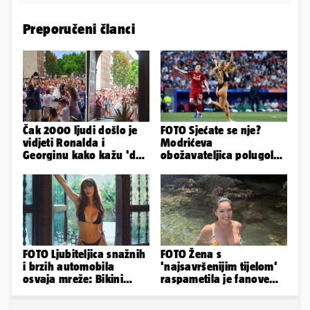
Preporučeni članci
Čak 2000 ljudi došlo je
FOTO Sjećate se nje?
vidjeti Ronalda i
Modrićeva
Georginu kako kažu 'da'.
obožavateljica polugola
A kad ono - Fabio i
uletjela na finale LP. Evo
Nicole!
što radi danas
FOTO Ljubiteljica snažnih
FOTO Žena s
i brzih automobila
'najsavršenijim tijelom'
osvaja mreže: Bikini
raspametila je fanove
spaja s konjskim
zaigranim fotkama iz
snagama
plićaka