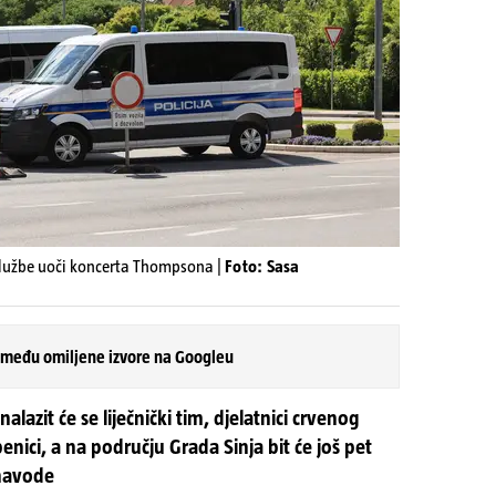
 službe uoči koncerta Thompsona |
Foto: Sasa
 među omiljene izvore na Googleu
lazit će se liječnički tim, djelatnici crvenog
užbenici, a na području Grada Sinja bit će još pet
 navode