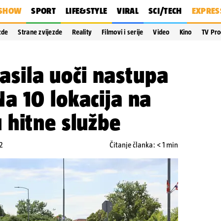
SHOW
SPORT
LIFE&STYLE
VIRAL
SCI/TECH
EXPRES
zde
Strane zvijezde
Reality
Filmovi i serije
Video
Kino
TV Pr
lasila uoči nastupa
a 10 lokacija na
 hitne službe
2
Čitanje članka: < 1 min