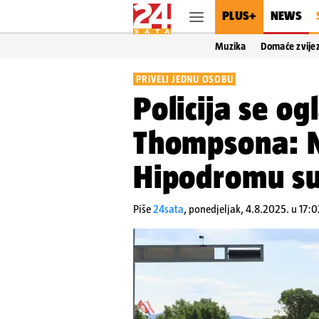
PLUS+
NEWS
Muzika
Domaće zvije
PRIVELI JEDNU OSOBU
Policija se og
Thompsona: N
Hipodromu su
Piše
24sata
,
ponedjeljak, 4.8.2025. u 17:0