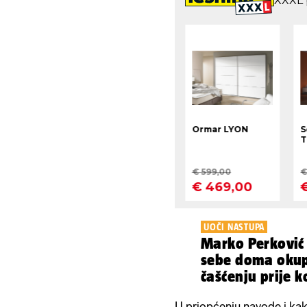
UOČI NASTUPA
Marko Perković
sebe doma okupl
čašćenju prije k
U priopćenju navode i ka