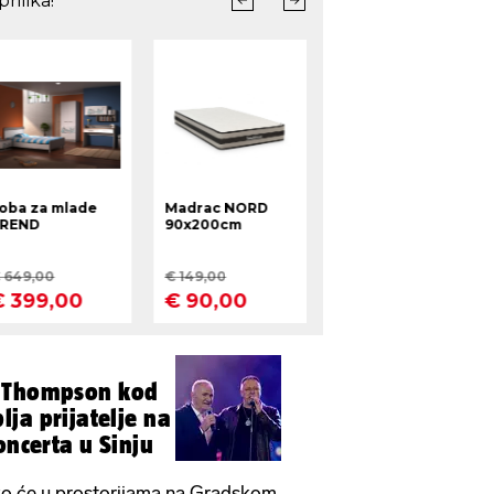
 Thompson kod
ja prijatelje na
oncerta u Sinju
ko će u prostorijama na Gradskom