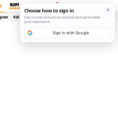
S
PRIJAVA
ogram
Vidi još…