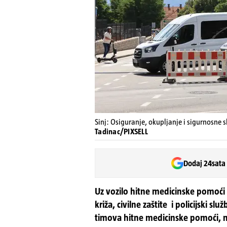
Sinj: Osiguranje, okupljanje i sigurnosne
Tadinac/PIXSELL
Dodaj 24sata
Uz vozilo hitne medicinske pomoći na
križa, civilne zaštite i policijski sl
timova hitne medicinske pomoći,