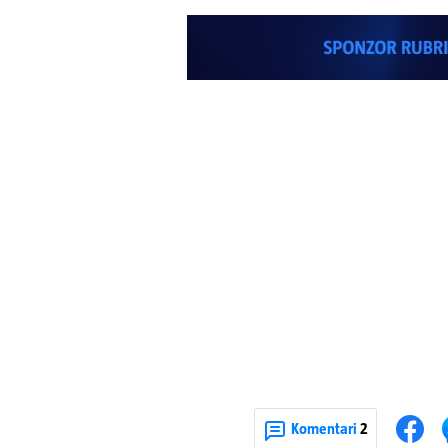
Komentari
2