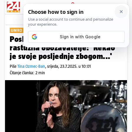
PRIJAVA
Show
Komentari
2
UMRO LEGENDARNI GLAZBENIK
Posljednja Ozzyjeva objava je
rastužila obožavatelje: 'Rekao
je svoje posljednje zbogom...'
Piše
Tina Ozmec-Ban
,
srijeda, 23.7.2025. u 10:01
Čitanje članka: 2 min