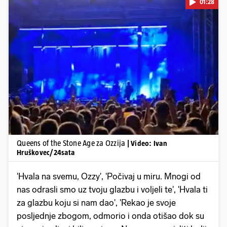
01:28
Pokretanje videa...
Queens of the Stone Age za Ozzija
| Video: Ivan
Hruškovec/24sata
'Hvala na svemu, Ozzy', 'Počivaj u miru. Mnogi od
nas odrasli smo uz tvoju glazbu i voljeli te', 'Hvala ti
za glazbu koju si nam dao', 'Rekao je svoje
posljednje zbogom, odmorio i onda otišao dok su