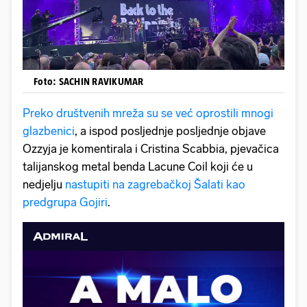
Foto: SACHIN RAVIKUMAR
Preko društvenih mreža su se već oprostili mnogi
glazbenici
, a ispod posljednje posljednje objave
Ozzyja je komentirala i Cristina Scabbia, pjevačica
talijanskog metal benda Lacune Coil koji će u
nedjelju
nastupiti na zagrebačkoj Šalati kao
predgrupa Gojiri
.