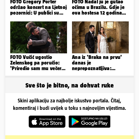
FOTO Gregory Porter
FOTO Nadal ju je gutao
održao koncert na Ljetnoj
očima u Brazilu. Gdje je
pozornici: U publici su
ova hostesa 12 godina
bili Mateša i Blanka
poslije i kako izgleda?
FOTO Vučić ugostio
Ana iz 'Braka na prvu'
Zelenskog pa poručio:
danas je
'Priredio sam mu večeru
neprepoznatljiva:
i poželio dobrodošlicu'
Odselila je iz Hrvatske, a
ovako sad izgleda
Sve što je bitno, na dohvat ruke
Skini aplikaciju za najbolje iskustvo portala. Čitaj,
komentiraj i budi uvijek u toku s najnovijim vijestima.