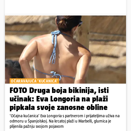
OČARAVAJUĆA 'KUĆANICA'
FOTO Druga boja bikinija, isti
učinak: Eva Longoria na plaži
pipkala svoje zanosne obline
'Očajna kućanica' Eva Longoria s partnerom i prijateljima uživa na
odmoru u Španjolskoj. Na krcatoj plaži u Marbelli, glumica je
plijenila pažnju svojom pojavom