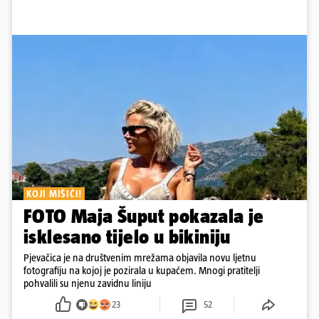
KOJI MIŠIĆI!
FOTO Maja Šuput pokazala je
isklesano tijelo u bikiniju
Pjevačica je na društvenim mrežama objavila novu ljetnu
fotografiju na kojoj je pozirala u kupaćem. Mnogi pratitelji
pohvalili su njenu zavidnu liniju
23
52