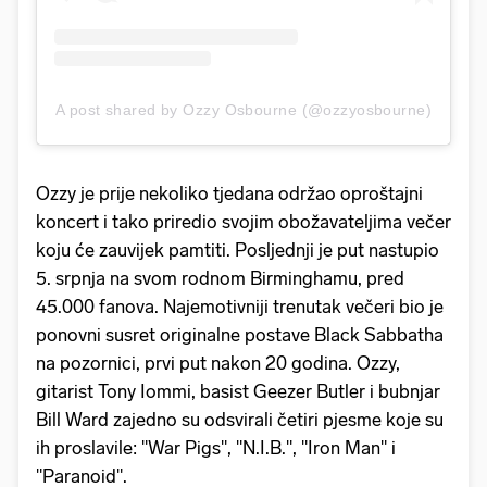
A post shared by Ozzy Osbourne (@ozzyosbourne)
Ozzy je prije nekoliko tjedana održao oproštajni
koncert i tako priredio svojim obožavateljima večer
koju će zauvijek pamtiti. Posljednji je put nastupio
5. srpnja na svom rodnom Birminghamu, pred
45.000 fanova. Najemotivniji trenutak večeri bio je
ponovni susret originalne postave Black Sabbatha
na pozornici, prvi put nakon 20 godina. Ozzy,
gitarist Tony Iommi, basist Geezer Butler i bubnjar
Bill Ward zajedno su odsvirali četiri pjesme koje su
ih proslavile: "War Pigs", "N.I.B.", "Iron Man" i
"Paranoid".