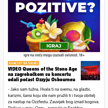
Igre na sreću mogu izazvati ovisnost. 18+
KONCERT NA ŠALATI
VIDEO Queens of the Stone Age
na zagrebačkom su koncertu
odali počast Ozzyju Osbourneu
- Jako sam tužna. Hvala ti na svemu, na glazbi,
karizmi, šansi koju ste nam pružili ti i tvoja obitelj
za nastup na Ozzfestu. Zauvijek bog iznad bogova.
Počivaj u miru, Ozzy - napisala je Scabbia.