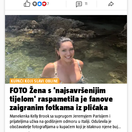
7
11
KUPAĆI KOJI SLAVI OBLINE
FOTO Žena s 'najsavršenijim
tijelom' raspametila je fanove
zaigranim fotkama iz plićaka
Manekenka Kelly Brook sa suprugom Jeremyjem Parisijem i
prijateljima uživa na godišnjem odmoru u Italiji. Oduševila je
obožavatelje fotografijama u kupaćem koji je istaknuo njene bujne
obline