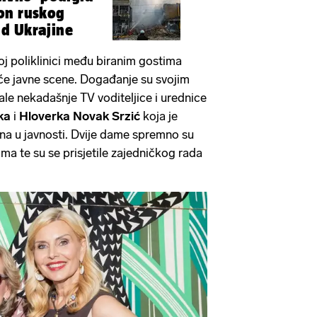
on ruskog
d Ukrajine
j poliklinici među biranim gostima
će javne scene. Događanje su svojim
e nekadašnje TV voditeljice i urednice
ka
i
Hloverka Novak Srzić
koja je
a u javnosti. Dvije dame spremno su
ma te su se prisjetile zajedničkog rada