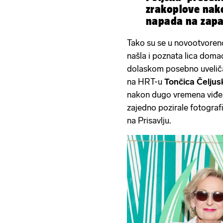
zrakoplove nak
napada na zapa
Tako su se u novootvoreno
našla i poznata lica doma
dolaskom posebno uveličal
na HRT-u
Tončica Čeljus
nakon dugo vremena viđen
zajedno pozirale fotografi
na Prisavlju.