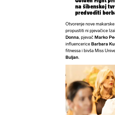
Golden Fight pr
na šibenskoj tvr
predvoditi borb
Otvorenje nove makarske oa
propustiti ni pjevačice Iz
Donna
, pjevač
Marko Pe
influencerice
Barbara Ku
fitnessa i bivša Miss Uni
Buljan
.