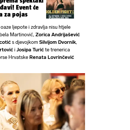
iprema spektakl
đavi! Event će
a za pojas
ze ljepote i zdravlja nisu htjele
abela Martinović,
Zorica Andrijašević
cotić
s djevojkom
Silvijom Dvornik
,
rtović
i
Josipa Turić
te trenerica
verse Hrvatske
Renata Lovrinčević