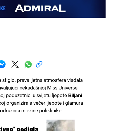
e stiglo, prava ljetna atmosfera vladala
hvaljujući nekadašnjoj Miss Universe
oj poduzetnici u svijetu ljepote
Biljani
koj organizirala večer ljepote i glamura
odružnicu njezine poliklinike.
tivno' podigla