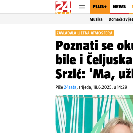
PLUS+
NEWS
Muzika
Domaće zvije
ZAVLADALA LJETNA ATMOSFERA
Poznati se ok
bile i Čeljusk
Srzić: 'Ma, u
Piše
24sata
,
srijeda, 18.6.2025. u 14:29