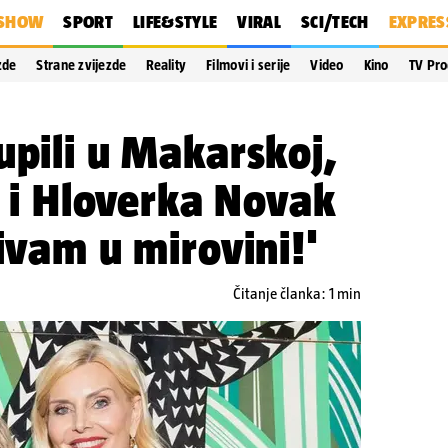
SHOW
SPORT
LIFE&STYLE
VIRAL
SCI/TECH
EXPRES
zde
Strane zvijezde
Reality
Filmovi i serije
Video
Kino
TV Pr
upili u Makarskoj,
a i Hloverka Novak
živam u mirovini!'
Čitanje članka: 1 min