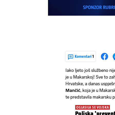
Komentari
1
Iako ljeto još službeno nij
je u Makarskoj! Sve to za
Hrvatske, a danas uspješn
Mančić
, koja je u Makars
te predstavila makarsku p
OGLASILA SE VOJSKA
Poljska 'preven