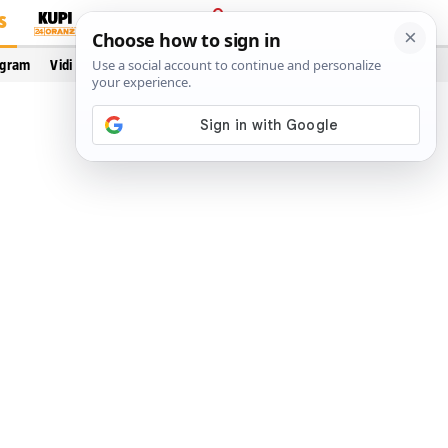
S
PRIJAVA
ogram
Vidi još…