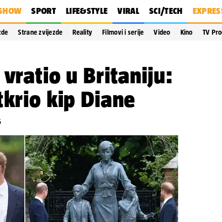
SHOW
SPORT
LIFE&STYLE
VIRAL
SCI/TECH
EXPRES
zde
Strane zvijezde
Reality
Filmovi i serije
Video
Kino
TV Pr
vratio u Britaniju:
tkrio kip Diane
6