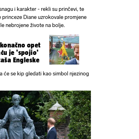
nagu i karakter - rekli su prinčevi, te
te princeze Diane uzrokovale promjene
ile nebrojene živote na bolje.
 konačno opet
ću je 'spojio'
aša Engleske
da će se kip gledati kao simbol njezinog