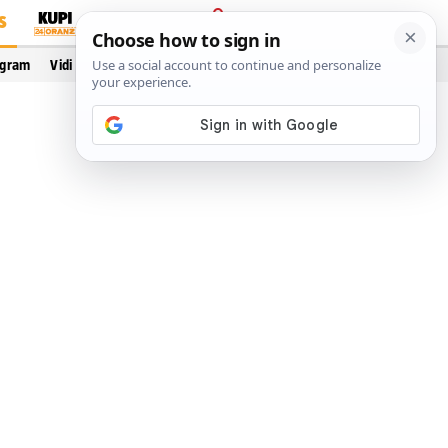
S
PRIJAVA
ogram
Vidi još…