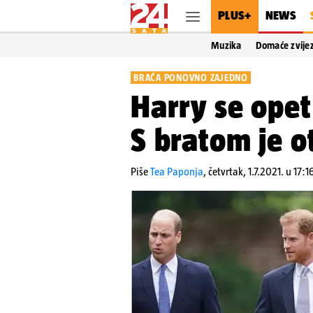
PLUS+
NEWS
Muzika
Domaće zvije
BRAĆA PONOVNO ZAJEDNO
Harry se opet 
S bratom je o
Piše
Tea Paponja
,
četvrtak, 1.7.2021. u 17:1