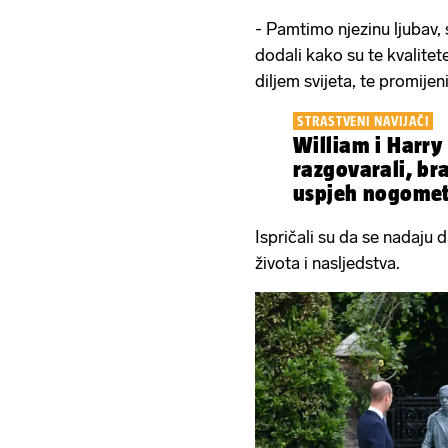
- Pamtimo njezinu ljubav, s
dodali kako su te kvalite
diljem svijeta, te promijen
STRASTVENI NAVIJAČI
William i Harry
razgovarali, bra
uspjeh nogomet
Ispričali su da se nadaju 
života i nasljedstva.