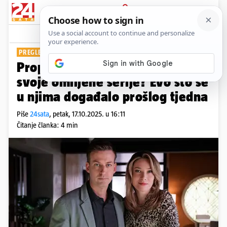
PRIJAVA
Show
Komentari
3
PREGLED TJEDNA
Propustili ste koju epizodu
svoje omiljene serije? Evo što se
u njima događalo prošlog tjedna
Piše
24sata
,
petak, 17.10.2025. u 16:11
Čitanje članka: 4 min