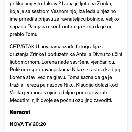
priliku umjesto Jakova? Ivana je ljuta na Zrinku,
koja je sa sestrom Vesnom njoj iza leđa u njezino
ime priredila prijavu za ravnateljicu bolnice. Veljko
napada Damjana i konfrontira ga - zna da je on
prebio Tomu.
ČETVRTAK U novinama izađe fotografija s
druženja Zrinke i poduzetnika Ante, a Divnu to učini
ljubomornom. Lorena nađe savršenu vjenčanicu.
Prilikom isprobavanja kuma Nika se rastuži kad joj
Lorena stavi veo na glavu. Toma sazna da ga je
tražila Tereza pa nazove Niku. Klaudija dolazi kod
Veljka jer mora s njim ozbiljno porazgovarati.
Međutim, njih dvoje se počnu ozbiljno zavoditi.
Kumovi
NOVA TV 20:20