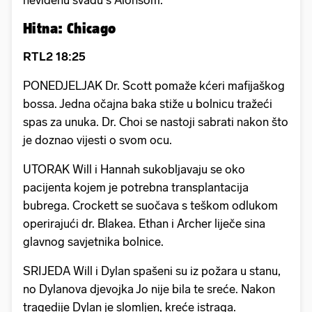
Hitna: Chicago
RTL2 18:25
PONEDJELJAK Dr. Scott pomaže kćeri mafijaškog
bossa. Jedna očajna baka stiže u bolnicu tražeći
spas za unuka. Dr. Choi se nastoji sabrati nakon što
je doznao vijesti o svom ocu.
UTORAK Will i Hannah sukobljavaju se oko
pacijenta kojem je potrebna transplantacija
bubrega. Crockett se suočava s teškom odlukom
operirajući dr. Blakea. Ethan i Archer liječe sina
glavnog savjetnika bolnice.
SRIJEDA Will i Dylan spašeni su iz požara u stanu,
no Dylanova djevojka Jo nije bila te sreće. Nakon
tragedije Dylan je slomljen, kreće istraga.