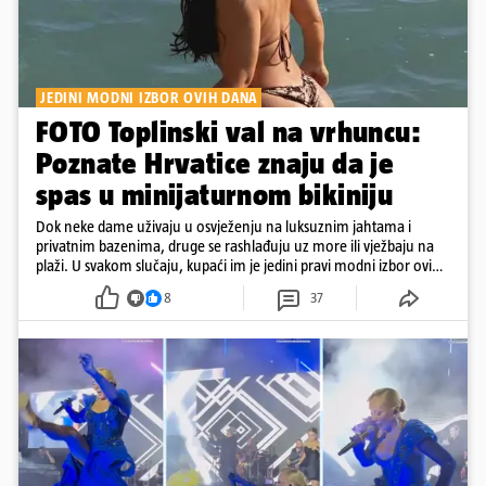
JEDINI MODNI IZBOR OVIH DANA
FOTO Toplinski val na vrhuncu:
Poznate Hrvatice znaju da je
spas u minijaturnom bikiniju
Dok neke dame uživaju u osvježenju na luksuznim jahtama i
privatnim bazenima, druge se rashlađuju uz more ili vježbaju na
plaži. U svakom slučaju, kupaći im je jedini pravi modni izbor ovih
dana
8
37