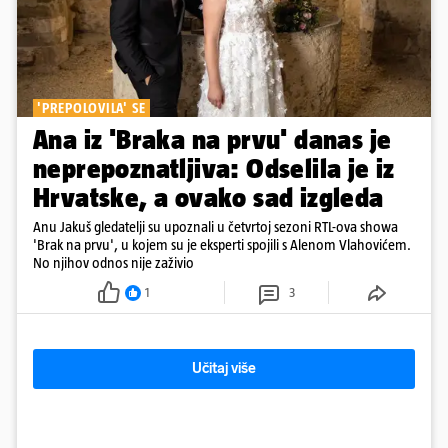
'PREPOLOVILA' SE
Ana iz 'Braka na prvu' danas je
neprepoznatljiva: Odselila je iz
Hrvatske, a ovako sad izgleda
Anu Jakuš gledatelji su upoznali u četvrtoj sezoni RTL-ova showa
'Brak na prvu', u kojem su je eksperti spojili s Alenom Vlahovićem.
No njihov odnos nije zaživio
1
3
Učitaj više