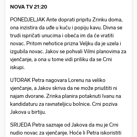
NOVA TV 21:20
PONEDJELJAK Ante doprati pripitu Zrinku doma,
ona inzistira da uđe u kuću i popiju kavu. Divna se
trudi ispričati unucima i obeća im da će vratiti
novac. Pritom nehotice prizna Veljku da je uzela i
izgubila novac. Jakov se pohvali Vilmi planovima za
vjenčanje, a ona u tome vidi priliku da se Crni
iskupi.
UTORAK Petra nagovara Lorenu na veliko
vjenčanje, a Jakov skriva da ne može priuštiti ni
najam dvorane. Zrinka planira potaknuti Ivanu na
kandidaturu za ravnateljicu bolnice. Crni poziva
Jakova u birtiju.
SRIJEDA Petra saznaje od Jakova da mu je Crni
nudio novac za vjenčanje. Hoće li Petra iskoristiti