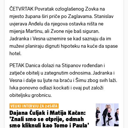
ČETVRTAK Povratak ozloglašenog Zovka na
mjesto župana širi priče po Zaglavama. Stanislav
uvjerava Anđelu da njegova ostavka ništa ne
mijenja Martinu, ali Zvone nije baš siguran.
Jadranka i Vesna uznemire se kad saznaju da im
muževi planiraju dignuti hipoteku na kuće da spase
hotel.
PETAK Danica dolazi na Stipanov rođendan i
zatječe obitelj u zategnutim odnosima. Jadranka i
Vesna i dalje su ljute na braću i Šimu zbog svih laži.
Ivka ponovno odlazi kockati i ovaj put založi
obiteljsku grobnicu.
VELIKI INTERVJU ZA 24SATA
Dajana Čuljak i Matija Kačan:
'Znali smo se otprije, odmah
smo kliknuli kao Tomo i Paula'