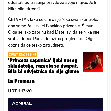
odustati od traženja pravde za svoju majku. Je li
Nika bila iskrena?
ČETVRTAK Iako se čini da je Nika izvan kontrole,
ona samo želi izvući Blankino priznanje. Šimun i
Olga se jako zabrinu kad Mate javi da se Nika nije
vratila doma. Paula dolazi na pregled kod Olge i
dozna da će teško zatrudnjeti.
ŽIVOT KROZ SLIKE
'Princeza sapunica' ljubi našeg
skladatelja, razvela se dvaput.
Bila bi odvjetnica da nije glume
La Promesa
HRT 1 13:20