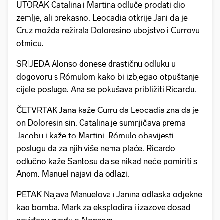
UTORAK Catalina i Martina odluče prodati dio
zemlje, ali prekasno. Leocadia otkrije Jani da je
Cruz možda režirala Doloresino ubojstvo i Currovu
otmicu.
SRIJEDA Alonso donese drastičnu odluku u
dogovoru s Rómulom kako bi izbjegao otpuštanje
cijele posluge. Ana se pokušava približiti Ricardu.
ČETVRTAK Jana kaže Curru da Leocadia zna da je
on Doloresin sin. Catalina je sumnjičava prema
Jacobu i kaže to Martini. Rómulo obavijesti
poslugu da za njih više nema plaće. Ricardo
odlučno kaže Santosu da se nikad neće pomiriti s
Anom. Manuel najavi da odlazi.
PETAK Najava Manuelova i Janina odlaska odjekne
kao bomba. Markiza eksplodira i izazove dosad
neviđenu svađu s Alonsom.