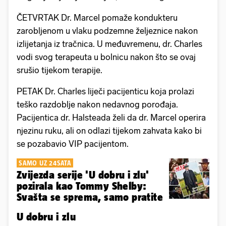
ČETVRTAK Dr. Marcel pomaže kondukteru
zarobljenom u vlaku podzemne željeznice nakon
izlijetanja iz tračnica. U međuvremenu, dr. Charles
vodi svog terapeuta u bolnicu nakon što se ovaj
srušio tijekom terapije.
PETAK Dr. Charles liječi pacijenticu koja prolazi
teško razdoblje nakon nedavnog porođaja.
Pacijentica dr. Halsteada želi da dr. Marcel operira
njezinu ruku, ali on odlazi tijekom zahvata kako bi
se pozabavio VIP pacijentom.
SAMO UZ 24SATA
Zvijezda serije 'U dobru i zlu'
pozirala kao Tommy Shelby:
Svašta se sprema, samo pratite
U dobru i zlu