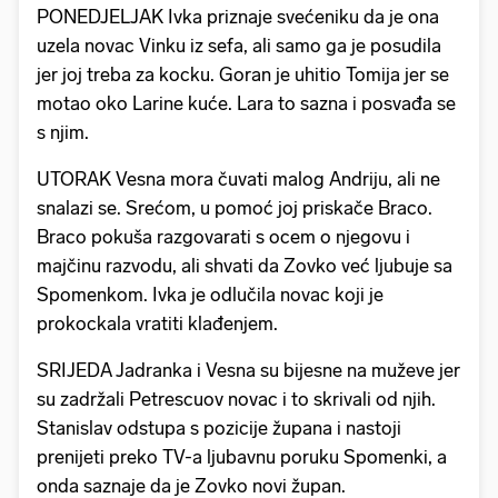
PONEDJELJAK Ivka priznaje svećeniku da je ona
uzela novac Vinku iz sefa, ali samo ga je posudila
jer joj treba za kocku. Goran je uhitio Tomija jer se
motao oko Larine kuće. Lara to sazna i posvađa se
s njim.
UTORAK Vesna mora čuvati malog Andriju, ali ne
snalazi se. Srećom, u pomoć joj priskače Braco.
Braco pokuša razgovarati s ocem o njegovu i
majčinu razvodu, ali shvati da Zovko već ljubuje sa
Spomenkom. Ivka je odlučila novac koji je
prokockala vratiti klađenjem.
SRIJEDA Jadranka i Vesna su bijesne na muževe jer
su zadržali Petrescuov novac i to skrivali od njih.
Stanislav odstupa s pozicije župana i nastoji
prenijeti preko TV-a ljubavnu poruku Spomenki, a
onda saznaje da je Zovko novi župan.