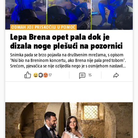
ODMAH JOJ PRISKOČILI U POMOĆ
Lepa Brena opet pala dok je
dizala noge plešući na pozornici
Snimka pada se brzo pojavila na društvenim mrežama, s opisom
'Nisi bio na Breninom koncertu, ako Brena nije pala pred tobom'.
Srećom, pjevačica se nije ozlijedila nego je s osmijehom nastavila
pjevati
17
15