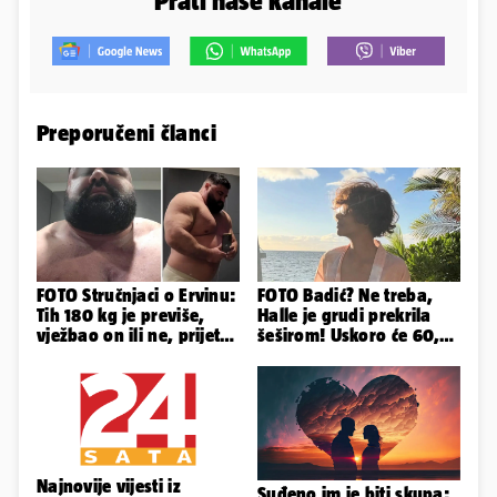
Prati naše kanale
Preporučeni članci
FOTO Stručnjaci o Ervinu:
FOTO Badić? Ne treba,
Tih 180 kg je previše,
Halle je grudi prekrila
vježbao on ili ne, prijete
šeširom! Uskoro će 60,
mu mnoge komplikacije
ljetuje u golim izdanjima
Najnovije vijesti iz
Suđeno im je biti skupa: