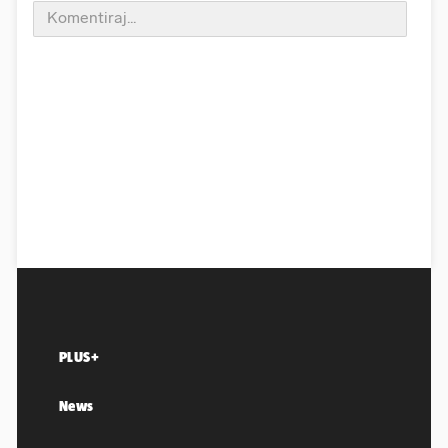
PLUS+
News