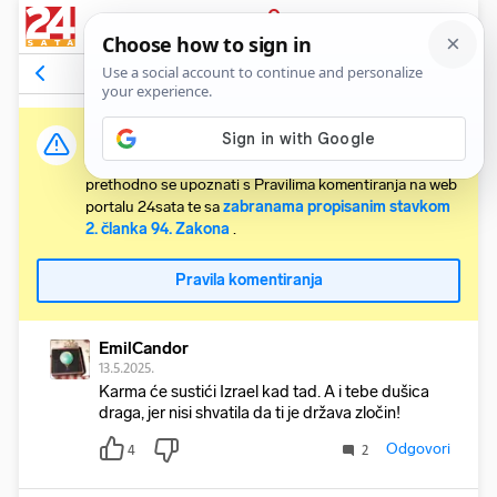
PRIJAVA
Komentari
3
Relevantni
Važna obavijest:
Svaki korisnik koji želi komentirati članke obvezan je
prethodno se upoznati s Pravilima komentiranja na web
portalu 24sata te sa
zabranama propisanim stavkom
2. članka 94. Zakona
.
Pravila komentiranja
EmilCandor
13.5.2025.
Karma će sustići Izrael kad tad. A i tebe dušica
draga, jer nisi shvatila da ti je država zločin!
Odgovori
4
2