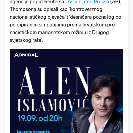
agencije poput Reutersa i
Associated Pressa
(AP),
Thompsona su opisali kao 'kontroverznog
nacionalističkog pjevača' i 'desničara poznatog po
percipiranim simpatijama prema hrvatskom pro-
nacističkom marionetskom režimu iz Drugog
svjetskog rata'.