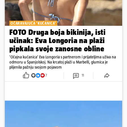
OČARAVAJUĆA 'KUĆANICA'
FOTO Druga boja bikinija, isti
učinak: Eva Longoria na plaži
pipkala svoje zanosne obline
'Očajna kućanica' Eva Longoria s partnerom i prijateljima uživa na
odmoru u Španjolskoj. Na krcatoj plaži u Marbelli, glumica je
plijenila pažnju svojom pojavom
7
11