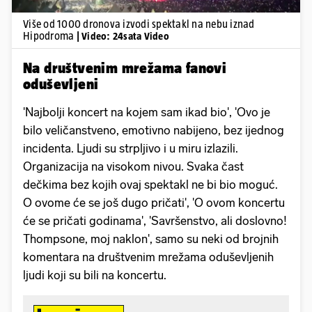
Više od 1000 dronova izvodi spektakl na nebu iznad
Hipodroma
| Video: 24sata Video
Na društvenim mrežama fanovi
oduševljeni
'Najbolji koncert na kojem sam ikad bio', 'Ovo je
bilo veličanstveno, emotivno nabijeno, bez ijednog
incidenta. Ljudi su strpljivo i u miru izlazili.
Organizacija na visokom nivou. Svaka čast
dečkima bez kojih ovaj spektakl ne bi bio moguć.
O ovome će se još dugo pričati', 'O ovom koncertu
će se pričati godinama', 'Savršenstvo, ali doslovno!
Thompsone, moj naklon', samo su neki od brojnih
komentara na društvenim mrežama oduševljenih
ljudi koji su bili na koncertu.