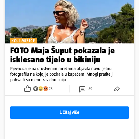
KOJI MIŠIĆI!
FOTO Maja Šuput pokazala je
isklesano tijelo u bikiniju
Pjevačica je na društvenim mrežama objavila novu ljetnu
fotografiju na kojoj je pozirala u kupaćem. Mnogi pratitelji
pohvalili su njenu zavidnu liniju
23
59
Učitaj više