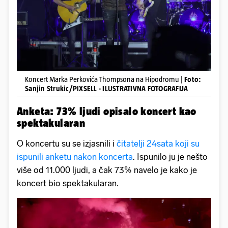
Koncert Marka Perkovića Thompsona na Hipodromu |
Foto:
Sanjin Strukic/PIXSELL - ILUSTRATIVNA FOTOGRAFIJA
Anketa: 73% ljudi opisalo koncert kao
spektakularan
O koncertu su se izjasnili i
čitatelji 24sata koji su
ispunili anketu nakon koncerta
. Ispunilo ju je nešto
više od 11.000 ljudi, a čak 73% navelo je kako je
koncert bio spektakularan.