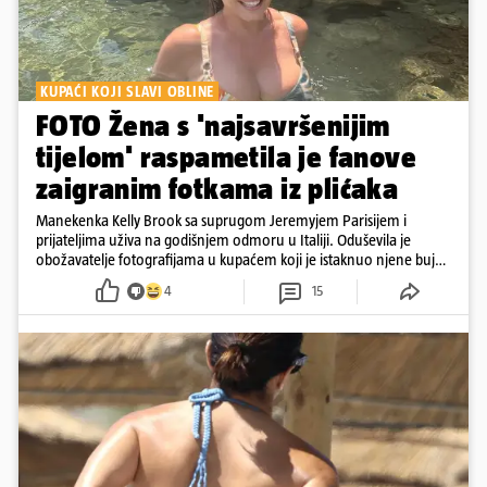
KUPAĆI KOJI SLAVI OBLINE
FOTO Žena s 'najsavršenijim
tijelom' raspametila je fanove
zaigranim fotkama iz plićaka
Manekenka Kelly Brook sa suprugom Jeremyjem Parisijem i
prijateljima uživa na godišnjem odmoru u Italiji. Oduševila je
obožavatelje fotografijama u kupaćem koji je istaknuo njene bujne
obline
4
15