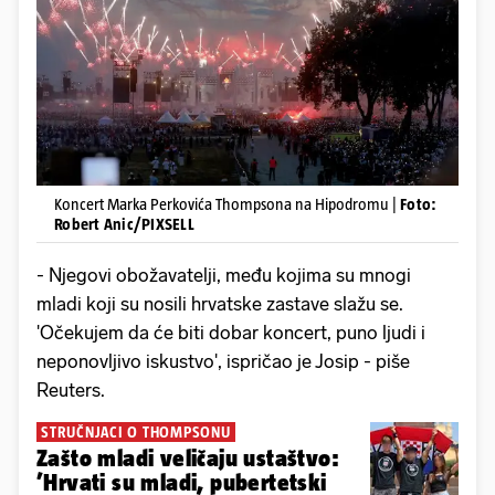
Koncert Marka Perkovića Thompsona na Hipodromu |
Foto:
Robert Anic/PIXSELL
- Njegovi obožavatelji, među kojima su mnogi
mladi koji su nosili hrvatske zastave slažu se.
'Očekujem da će biti dobar koncert, puno ljudi i
neponovljivo iskustvo', ispričao je Josip - piše
Reuters.
STRUČNJACI O THOMPSONU
Zašto mladi veličaju ustaštvo:
’Hrvati su mladi, pubertetski