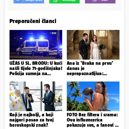
Preporučeni članci
UŽAS U SL. BRODU: U kući
Ana iz 'Braka na prvu'
našli tijelo 71-godišnjaka!
danas je
Policija sumnja na
neprepoznatljiva:
nasilnu smrt
Odselila je iz Hrvatske, a
ovako sad izgleda
Koji je najbolji, a koji
FOTO Bez filtera i srama:
najgori posao za tvoj
Ova influencerica
horoskopski znak?
pokazuje sve, a fanovi je