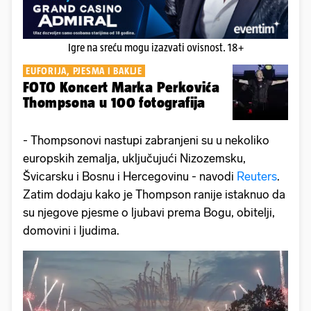
Igre na sreću mogu izazvati ovisnost. 18+
EUFORIJA, PJESMA I BAKLJE
FOTO Koncert Marka Perkovića
Thompsona u 100 fotografija
- Thompsonovi nastupi zabranjeni su u nekoliko
europskih zemalja, uključujući Nizozemsku,
Švicarsku i Bosnu i Hercegovinu - navodi
Reuters
.
Zatim dodaju kako je Thompson ranije istaknuo da
su njegove pjesme o ljubavi prema Bogu, obitelji,
domovini i ljudima.