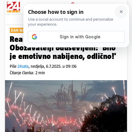
PRIJAVA
Show
Komentari
53
DAN NAKON NASTUPA
Reakcije na koncert Thompsona:
Obožavatelji oduševljeni: 'Bilo
je emotivno nabijeno, odlično!'
Piše
24sata
,
nedjelja, 6.7.2025. u 09:06
Čitanje članka: 2 min