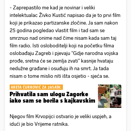
- Zaprepastilo me kad je novinar i veliki
intelektualac Živko Kustić napisao da je to prvi film
koji je prikazao partizanske zločine. Ja sam nakon
25 godina pogledao vlastit film i tad sam se
smrznuo nad onime nad čime nisam kada sam taj
film radio. Isti osloboditelji koji na početku filma
oslobađaju Zagreb i pjevaju "Gdje narodna vojska
prođe, sretna će se zemlja zvati" kasnije hvataju
nedužne građane i osuđuju ih na smrt. Ja tada
nisam o tome mislio niti išta osjetio - sjeća se.
ARETA ĆURKOVIĆ ZA 24SATA:
Prihvatila sam ulogu Zagorke
iako sam se borila s kajkavskim
Njegov film Krvopijci ostvario je veliki uspjeh, a
idući je bio Vrijeme ratnika.