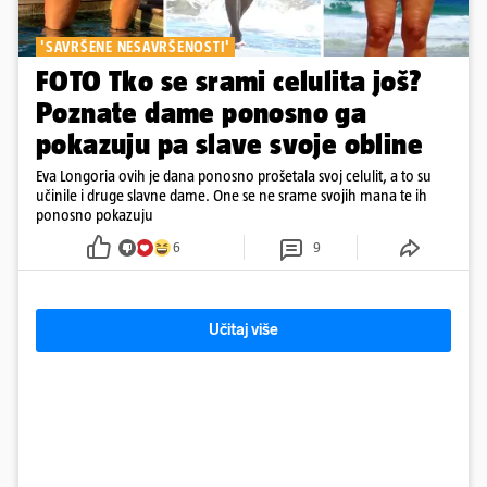
'SAVRŠENE NESAVRŠENOSTI'
FOTO Tko se srami celulita još?
Poznate dame ponosno ga
pokazuju pa slave svoje obline
Eva Longoria ovih je dana ponosno prošetala svoj celulit, a to su
učinile i druge slavne dame. One se ne srame svojih mana te ih
ponosno pokazuju
6
9
Učitaj više