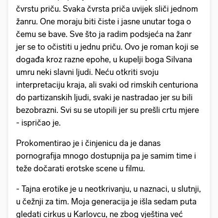
čvrstu priču. Svaka čvrsta priča uvijek sliči jednom
žanru. One moraju biti čiste i jasne unutar toga o
čemu se bave. Sve što ja radim podsjeća na žanr
jer se to očistiti u jednu priču. Ovo je roman koji se
događa kroz razne epohe, u kupelji boga Silvana
umru neki slavni ljudi. Neću otkriti svoju
interpretaciju kraja, ali svaki od rimskih centuriona
do partizanskih ljudi, svaki je nastradao jer su bili
bezobrazni. Svi su se utopili jer su prešli crtu mjere
- ispričao je.
Prokomentirao je i činjenicu da je danas
pornografija mnogo dostupnija pa je samim time i
teže dočarati erotske scene u filmu.
- Tajna erotike je u neotkrivanju, u naznaci, u slutnji,
u čežnji za tim. Moja generacija je išla sedam puta
gledati cirkus u Karlovcu, ne zbog vještina već