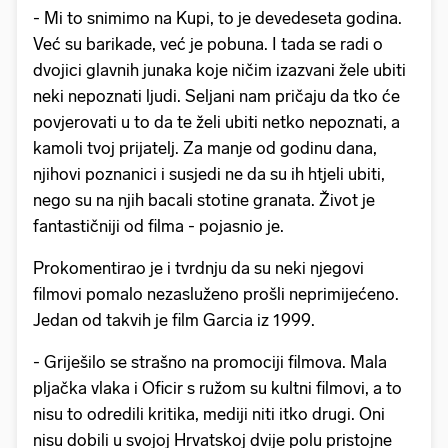
- Mi to snimimo na Kupi, to je devedeseta godina.
Već su barikade, već je pobuna. I tada se radi o
dvojici glavnih junaka koje ničim izazvani žele ubiti
neki nepoznati ljudi. Seljani nam pričaju da tko će
povjerovati u to da te želi ubiti netko nepoznati, a
kamoli tvoj prijatelj. Za manje od godinu dana,
njihovi poznanici i susjedi ne da su ih htjeli ubiti,
nego su na njih bacali stotine granata. Život je
fantastičniji od filma - pojasnio je.
Prokomentirao je i tvrdnju da su neki njegovi
filmovi pomalo nezasluženo prošli neprimijećeno.
Jedan od takvih je film Garcia iz 1999.
- Griješilo se strašno na promociji filmova. Mala
pljačka vlaka i Oficir s ružom su kultni filmovi, a to
nisu to odredili kritika, mediji niti itko drugi. Oni
nisu dobili u svojoj Hrvatskoj dvije polu pristojne