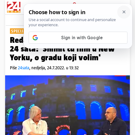
PRIJAVA
Show
Komentari
3
SPECIJALNA EMISIJA 24SATA
Redatelj Dejan Šorak u studiju
24 sata: 'Snimit ću film u New
Yorku, o gradu koji volim'
Piše
24sata
,
nedjelja, 24.7.2022. u 13:32