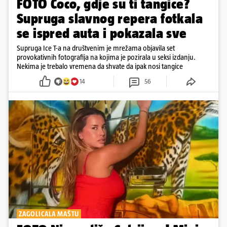
FOTO Coco, gdje su ti tangice?
Supruga slavnog repera fotkala
se ispred auta i pokazala sve
Supruga Ice T-a na društvenim je mrežama objavila set
provokativnih fotografija na kojima je pozirala u seksi izdanju.
Nekima je trebalo vremena da shvate da ipak nosi tangice
14
56
ZAGOLICALA MAŠTU