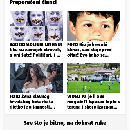
Preporučeni članci
KAD DOMOLJUBI UTIHNU!
FOTO Bio je krezubi
Liku su zauvijek otrovali,
klinac, sad staje pred
a oni šute! Političari, i vi
oltar! Evo kako se
ste odgovorni
mijenjao jedan od
najvećih...
FOTO Žena slavnog
VIDEO Pa je li ovo
hrvatskog košarkaša
moguće?! Ispucao loptu s
rijetko je u javnosti.
terena i skoro izazvao
Ovako im je izgledalo
prometnu nesreću
vjenčanje
Sve što je bitno, na dohvat ruke