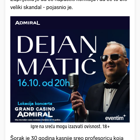
veliki skandal - pojasnio je.
Igre na sreću mogu izazvati ovisnost. 18+
Šorak je 30 godina kasnije sreo profesoricu koja