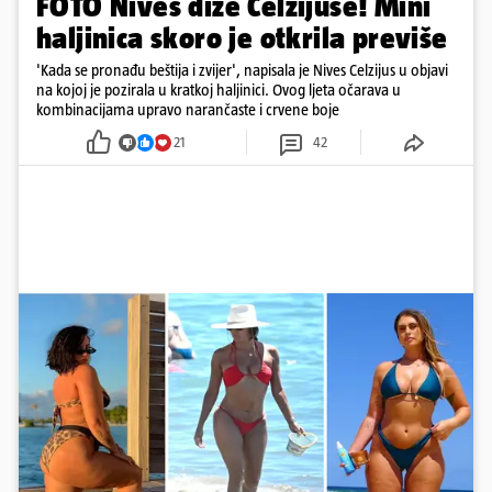
FOTO Nives diže Celzijuse! Mini
haljinica skoro je otkrila previše
'Kada se pronađu beštija i zvijer', napisala je Nives Celzijus u objavi
na kojoj je pozirala u kratkoj haljinici. Ovog ljeta očarava u
kombinacijama upravo narančaste i crvene boje
21
42