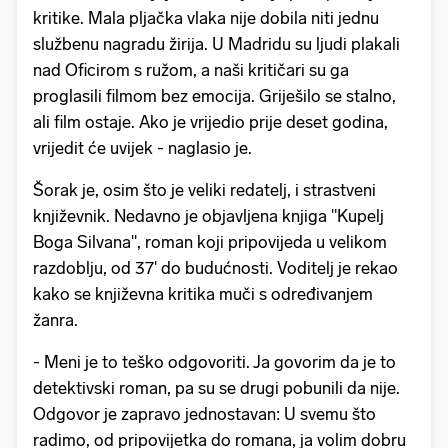
kritike. Mala pljačka vlaka nije dobila niti jednu
službenu nagradu žirija. U Madridu su ljudi plakali
nad Oficirom s ružom, a naši kritičari su ga
proglasili filmom bez emocija. Griješilo se stalno,
ali film ostaje. Ako je vrijedio prije deset godina,
vrijedit će uvijek - naglasio je.
Šorak je, osim što je veliki redatelj, i strastveni
književnik. Nedavno je objavljena knjiga "Kupelj
Boga Silvana", roman koji pripovijeda u velikom
razdoblju, od 37' do budućnosti. Voditelj je rekao
kako se književna kritika muči s određivanjem
žanra.
- Meni je to teško odgovoriti. Ja govorim da je to
detektivski roman, pa su se drugi pobunili da nije.
Odgovor je zapravo jednostavan: U svemu što
radimo, od pripovijetka do romana, ja volim dobru