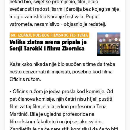
nekad bio, svijet se promijenio, film je bio
svečanost i radost, šarm i čarolija bez kojeg se nije
moglo zamisliti otvaranje festivala. Poput
vatrometa, nezamislivo - objasnio je redatelj.
69. IZDANJE PULSKOG FILMSKOG FESTIVALA
Velika zlatna arena pripala je
Sonji Tarokić i filmu Zbornica
Kaže kako nikada nije bio suočen s time da treba
nešto cenzurirati ili mijenjati, posebno kod filma
Oficir s ružom.
- Oficir s ružom je jedva prošla kod komisije. Od
pet članova komisije, njih četiri nisu htjeli pustiti
film, za taj film je bila jedino profesorica Tena
Martinić. Bila je ugledna profesorica na
filozofskom fakultetu i on joj se jako svidio.
Zaprijetila je da će napustiti komisiju i da će to biti