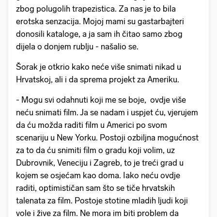
zbog polugolih trapezistica. Za nas je to bila
erotska senzacija. Mojoj mami su gastarbajteri
donosili kataloge, a ja sam ih čitao samo zbog
dijela o donjem rublju - našalio se.
Šorak je otkrio kako neće više snimati nikad u
Hrvatskoj, ali i da sprema projekt za Ameriku.
- Mogu svi odahnuti koji me se boje, ovdje više
neću snimati film. Ja se nadam i uspjet ću, vjerujem
da ću možda raditi film u Americi po svom
scenariju u New Yorku. Postoji ozbiljna mogućnost
za to da ću snimiti film o gradu koji volim, uz
Dubrovnik, Veneciju i Zagreb, to je treći grad u
kojem se osjećam kao doma. Iako neću ovdje
raditi, optimističan sam što se tiče hrvatskih
talenata za film. Postoje stotine mladih ljudi koji
vole i žive za film. Ne mora im biti problem da