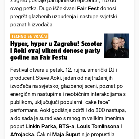
Zagreb postaje partijanerski epicentar, i to od
ovog petka. Dugo iščekivani
Fair Fest
donosi
pregršt glazbenih uzbuđenja i nastupe svjetski
poznatih izvođača.
TECHNO SE VRAĆA!
Hyper, hyper u Zagrebu! Scooter
i Aoki ovaj vikend donose party
godine na Fair Festu
Festival otvara u petak, 12. rujna, američki DJ i
producent Steve Aoki, jedan od najtraženijih
izvođača na svjetskoj glazbenoj sceni, poznat po
energičnim nastupima i neobičnim interakcijama s
publikom, uključujući popularni "cake face"
performans. Aoki godišnje održi i do 300 nastupa,
a do sada je surađivao s mnogim velikim imenima
poput
Linkin Parka, BTS-a
,
Louis Tomlinsona
i
Afrojacka
. Čak ni
Maja Šuput
nije propustila