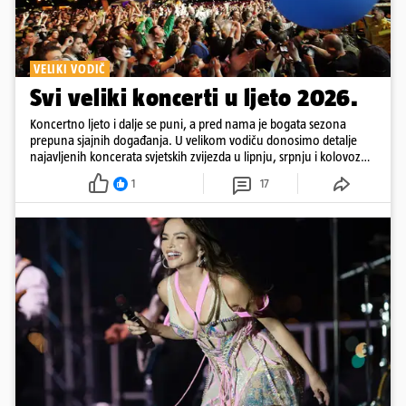
VELIKI VODIČ
Svi veliki koncerti u ljeto 2026.
Koncertno ljeto i dalje se puni, a pred nama je bogata sezona
prepuna sjajnih događanja. U velikom vodiču donosimo detalje
najavljenih koncerata svjetskih zvijezda u lipnju, srpnju i kolovozu
2026. godine.
1
17