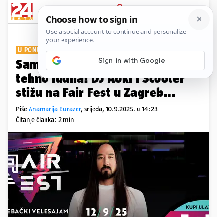
PRIJAVA
Show
Komentari
4
U PONUDI JE 1+1 ULAZNICA GRATIS
Samo jedan dan dijeli nas od
tehno ludila! DJ Aoki i Scooter
stižu na Fair Fest u Zagreb...
Piše
Anamarija Burazer
,
srijeda, 10.9.2025. u 14:28
Čitanje članka: 2 min