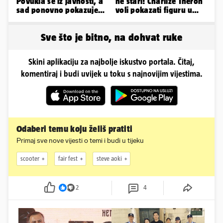
Povukla se iz javnosti, a
ne stari! Charlize Theron
sad ponovno pokazuje
voli pokazati figuru u
obline. Ovako izgleda
golišavim izdanjima...
Sve što je bitno, na dohvat ruke
Skini aplikaciju za najbolje iskustvo portala. Čitaj,
komentiraj i budi uvijek u toku s najnovijim vijestima.
Odaberi temu koju želiš pratiti
Primaj sve nove vijesti o temi i budi u tijeku
scooter
fair fest
steve aoki
2
4