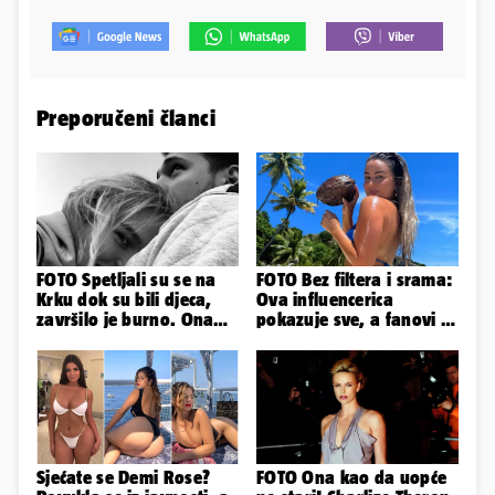
Preporučeni članci
FOTO Spetljali su se na
FOTO Bez filtera i srama:
Krku dok su bili djeca,
Ova influencerica
završilo je burno. Ona
pokazuje sve, a fanovi je
sad želi 50 milijuna eura
naprosto obožavaju!
Sjećate se Demi Rose?
FOTO Ona kao da uopće