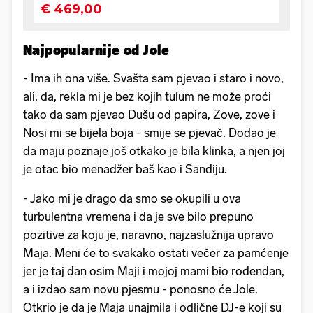
Najpopularnije od Jole
- Ima ih ona više. Svašta sam pjevao i staro i novo,
ali, da, rekla mi je bez kojih tulum ne može proći
tako da sam pjevao Dušu od papira, Zove, zove i
Nosi mi se bijela boja - smije se pjevač. Dodao je
da maju poznaje još otkako je bila klinka, a njen joj
je otac bio menadžer baš kao i Sandiju.
- Jako mi je drago da smo se okupili u ova
turbulentna vremena i da je sve bilo prepuno
pozitive za koju je, naravno, najzaslužnija upravo
Maja. Meni će to svakako ostati večer za pamćenje
jer je taj dan osim Maji i mojoj mami bio rođendan,
a i izdao sam novu pjesmu - ponosno će Jole.
Otkrio je da je Maja unajmila i odlične DJ-e koji su