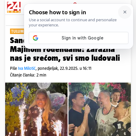
PRIJAVA
Show
Komentari
3
TULUM ZA PAMĆENJE
Sandi i Jole zabavljali goste na
Majinom rođendanu: Zarazila
nas je srećom, svi smo ludovali
Piše
Iva Milotić
,
ponedjeljak, 22.9.2025. u 16:11
Čitanje članka: 2 min