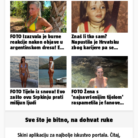
FOTO Izazvala je burne
Znaš li tko sam?
reakcije nakon objave u
Napustila je Hrvatsku
argentinskom dresu! Evo
zbog karijere pa se
tko je lijepa Njemica
zaljubila u 15 godina
starijeg
FOTO Tijelo iz snova! Evo
FOTO Žena s
zašto ovu Srpkinju prati
'najsavršenijim tijelom'
milijun ljudi
raspametila je fanove
zaigranim fotkama iz
plićaka
Sve što je bitno, na dohvat ruke
Skini aplikaciju za najbolje iskustvo portala. Čitaj,