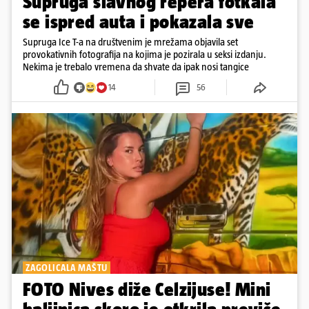
Supruga slavnog repera fotkala
se ispred auta i pokazala sve
Supruga Ice T-a na društvenim je mrežama objavila set
provokativnih fotografija na kojima je pozirala u seksi izdanju.
Nekima je trebalo vremena da shvate da ipak nosi tangice
14
56
ZAGOLICALA MAŠTU
FOTO Nives diže Celzijuse! Mini