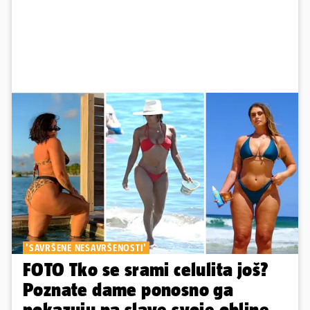
'SAVRŠENE NESAVRŠENOSTI'
FOTO Tko se srami celulita još?
Poznate dame ponosno ga
pokazuju pa slave svoje obline