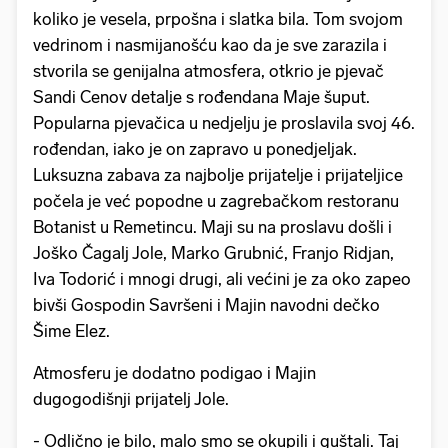
koliko je vesela, prpošna i slatka bila. Tom svojom
vedrinom i nasmijanošću kao da je sve zarazila i
stvorila se genijalna atmosfera, otkrio je pjevač
Sandi Cenov detalje s rođendana Maje šuput.
Popularna pjevačica u nedjelju je proslavila svoj 46.
rođendan, iako je on zapravo u ponedjeljak.
Luksuzna zabava za najbolje prijatelje i prijateljice
počela je već popodne u zagrebačkom restoranu
Botanist u Remetincu. Maji su na proslavu došli i
Joško Čagalj Jole, Marko Grubnić, Franjo Ridjan,
Iva Todorić i mnogi drugi, ali većini je za oko zapeo
bivši Gospodin Savršeni i Majin navodni dečko
Šime Elez.
Atmosferu je dodatno podigao i Majin
dugogodišnji prijatelj Jole.
- Odlično je bilo, malo smo se okupili i guštali. Taj