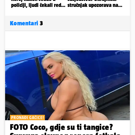
Komentari
3
PRONAĐI GAĆICE!
FOTO Coco, gdje su ti tangice?