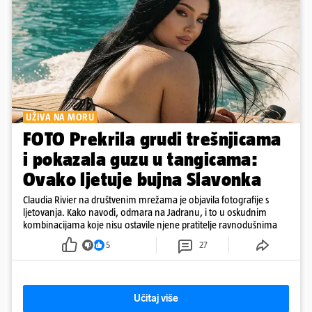
UŽIVA NA MORU
FOTO Prekrila grudi trešnjicama
i pokazala guzu u tangicama:
Ovako ljetuje bujna Slavonka
Claudia Rivier na društvenim mrežama je objavila fotografije s
ljetovanja. Kako navodi, odmara na Jadranu, i to u oskudnim
kombinacijama koje nisu ostavile njene pratitelje ravnodušnima
5
27
Učitaj više