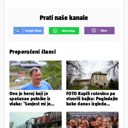
Prati naše kanale
Preporučeni članci
Ovo je heroj koji je
FOTO Kupili ruševinu pa
spašavao putnike iz
stvorili bajku: Pogledajte
vlaka: 'Savjest mi je
kako danas izgleda
nalagala da to
dvorac u Zagorju
napravim...'