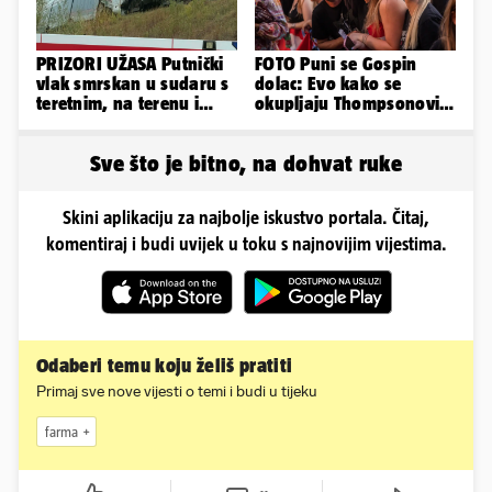
PRIZORI UŽASA Putnički
FOTO Puni se Gospin
vlak smrskan u sudaru s
dolac: Evo kako se
teretnim, na terenu i
okupljaju Thompsonovi
helikopter hitne
obožavatelji u Imotskom
Sve što je bitno, na dohvat ruke
Skini aplikaciju za najbolje iskustvo portala. Čitaj,
komentiraj i budi uvijek u toku s najnovijim vijestima.
Odaberi temu koju želiš pratiti
Primaj sve nove vijesti o temi i budi u tijeku
farma