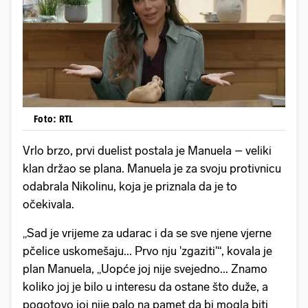
Foto: RTL
Vrlo brzo, prvi duelist postala je Manuela – veliki
klan držao se plana. Manuela je za svoju protivnicu
odabrala Nikolinu, koja je priznala da je to
očekivala.
„Sad je vrijeme za udarac i da se sve njene vjerne
pčelice uskomešaju... Prvo nju 'zgaziti'“, kovala je
plan Manuela, „Uopće joj nije svejedno... Znamo
koliko joj je bilo u interesu da ostane što duže, a
pogotovo joj nije palo na pamet da bi mogla biti