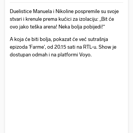
Duelistice Manuela i Nikoline pospremile su svoje
stvari i krenule prema kućici za izolaciju: „Bit će
ovo jako teška arena! Neka bolja pobijedi!“
A koja će biti bolja, pokazat će već sutrašnja
epizoda 'Farme', od 20.15 sati na RTL-u. Show je
dostupan odmah i na platformi Voyo.