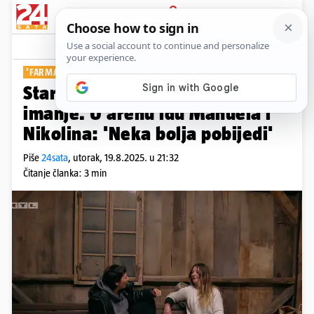
PRIJAVA
Show
Komentari
11
'FARMA'
Stari natjecatelji vraćaju se na
imanje. U arenu idu Manuela i
Nikolina: 'Neka bolja pobijedi'
Piše
24sata
,
utorak, 19.8.2025. u 21:32
Čitanje članka: 3 min