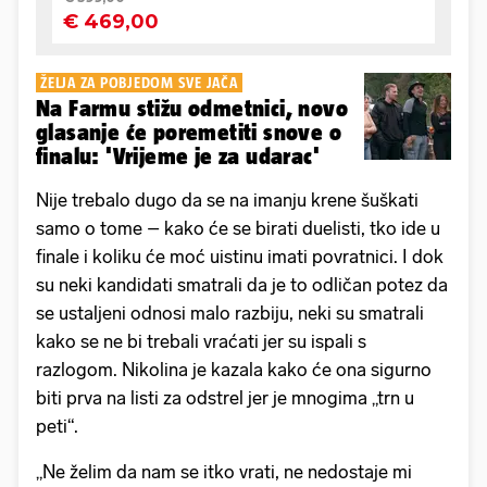
ŽELJA ZA POBJEDOM SVE JAČA
Na Farmu stižu odmetnici, novo
glasanje će poremetiti snove o
finalu: 'Vrijeme je za udarac'
Nije trebalo dugo da se na imanju krene šuškati
samo o tome – kako će se birati duelisti, tko ide u
finale i koliku će moć uistinu imati povratnici. I dok
su neki kandidati smatrali da je to odličan potez da
se ustaljeni odnosi malo razbiju, neki su smatrali
kako se ne bi trebali vraćati jer su ispali s
razlogom. Nikolina je kazala kako će ona sigurno
biti prva na listi za odstrel jer je mnogima „trn u
peti“.
„Ne želim da nam se itko vrati, ne nedostaje mi