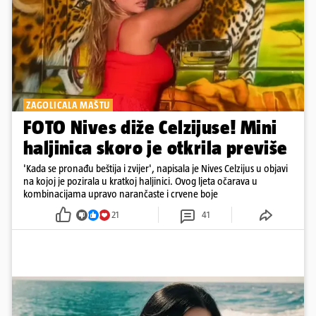
ZAGOLICALA MAŠTU
FOTO Nives diže Celzijuse! Mini
haljinica skoro je otkrila previše
'Kada se pronađu beštija i zvijer', napisala je Nives Celzijus u objavi
na kojoj je pozirala u kratkoj haljinici. Ovog ljeta očarava u
kombinacijama upravo narančaste i crvene boje
21
41