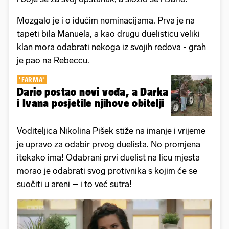
Mozgalo je i o idućim nominacijama. Prva je na
tapeti bila Manuela, a kao drugu duelisticu veliki
klan mora odabrati nekoga iz svojih redova - grah
je pao na Rebeccu.
'FARMA'
Dario postao novi vođa, a Darka
i Ivana posjetile njihove obitelji
Voditeljica Nikolina Pišek stiže na imanje i vrijeme
je upravo za odabir prvog duelista. No promjena
itekako ima! Odabrani prvi duelist na licu mjesta
morao je odabrati svog protivnika s kojim će se
suočiti u areni – i to već sutra!