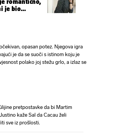
o je romantično,
i je bio
čekivan, opasan potez. Njegova igra
avajući je da se suoči s istinom koju je
vjesnost polako joj stežu grlo, a izlaz se
úlijine pretpostavke da bi Martim
Justino kaže Sal da Cacau želi
ti sve iz prošlosti.