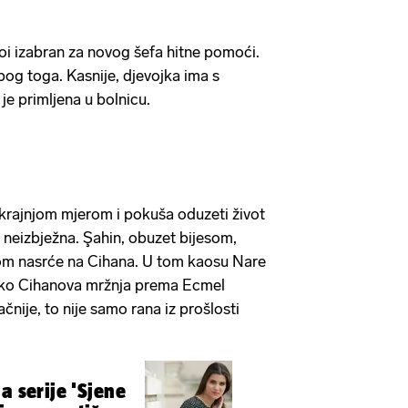
hoi izabran za novog šefa hitne pomoći.
bog toga. Kasnije, djevojka ima s
je primljena u bolnicu.
rajnjom mjerom i pokuša oduzeti život
e neizbježna. Şahin, obuzet bijesom,
nom nasrće na Cihana. U tom kaosu Nare
ako Cihanova mržnja prema Ecmel
nije, to nije samo rana iz prošlosti
a serije 'Sjene