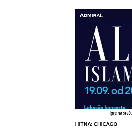
Igre na sreć
HITNA: CHICAGO