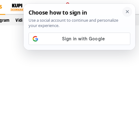
S
PRIJAVA
ogram
Vidi još…