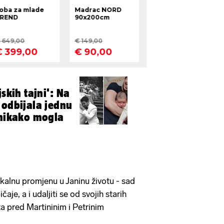
jskih tajni': Na
 odbijala jednu
 nikako mogla
ikalnu promjenu u Janinu životu - sad
aje, a i udaljiti se od svojih starih
ta pred Martininim i Petrinim