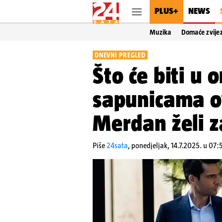
PLUS+
NEWS
Muzika
Domaće zvije
DNEVNI PREGLED
Što će biti u 
sapunicama o
Merdan želi z
Piše
24sata
,
ponedjeljak, 14.7.2025. u 07: