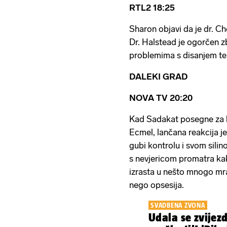
RTL2 18:25
Sharon objavi da je dr. C
Dr. Halstead je ogorčen z
problemima s disanjem te 
DALEKI GRAD
NOVA TV 20:20
Kad Sadakat posegne za k
Ecmel, lančana reakcija j
gubi kontrolu i svom sili
s nevjericom promatra k
izrasta u nešto mnogo mrač
nego opsesija.
SVADBENA ZVONA
Udala se zvijezd