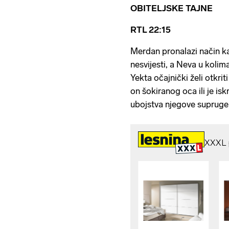
OBITELJSKE TAJNE
RTL 22:15
Merdan pronalazi način ka
nesvijesti, a Neva u kolim
Yekta očajnički želi otkrit
on šokiranog oca ili je is
ubojstva njegove supruge