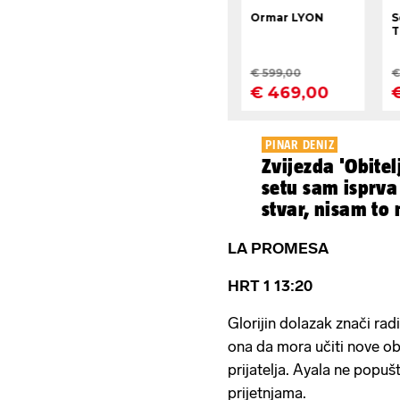
PINAR DENIZ
Zvijezda 'Obitel
setu sam isprva
stvar, nisam to
LA PROMESA
HRT 1 13:20
Glorijin dolazak znači rad
ona da mora učiti nove obič
prijatelja. Ayala ne popuš
prijetnjama.