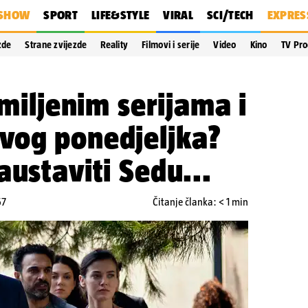
SHOW
SPORT
LIFE&STYLE
VIRAL
SCI/TECH
EXPRES
zde
Strane zvijezde
Reality
Filmovi i serije
Video
Kino
TV Pr
omiljenim serijama i
vog ponedjeljka?
austaviti Sedu...
57
Čitanje članka: < 1 min