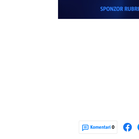
Komentari
0