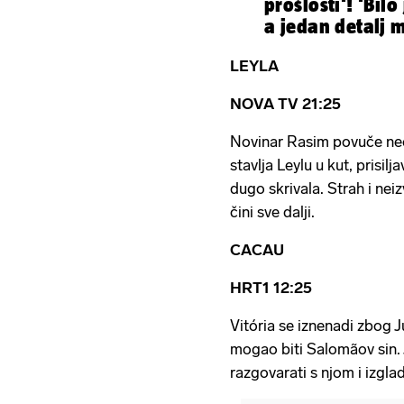
prošlosti'! 'Bil
a jedan detalj m
najdraži'
LEYLA
NOVA TV 21:25
Novinar Rasim povuče neo
stavlja Leylu u kut, prisilj
dugo skrivala. Strah i neiz
čini sve dalji.
CACAU
HRT1 12:25
Vitória se iznenadi zbog J
mogao biti Salomãov sin. 
razgovarati s njom i izgladi