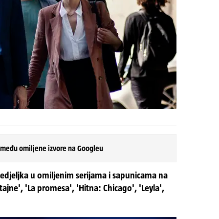
 među omiljene izvore na Googleu
edjeljka u omiljenim serijama i sapunicama na
jne', 'La promesa', 'Hitna: Chicago', 'Leyla',