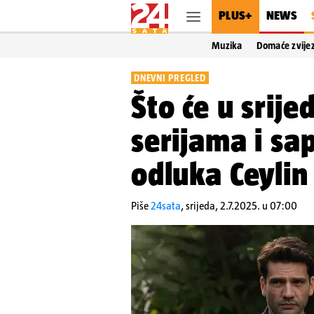
PLUS+
NEWS
Muzika
Domaće zvije
DNEVNI PREGLED
Što će u srije
serijama i s
odluka Ceylin 
Piše
24sata
,
srijeda, 2.7.2025. u 07:00