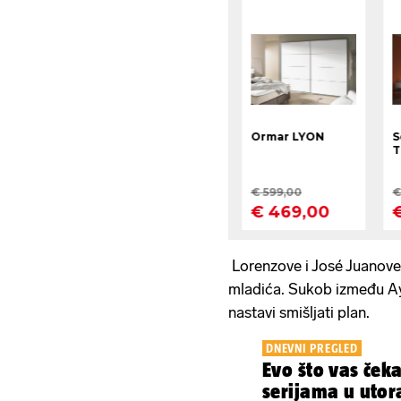
Lorenzove i José Juanove
mladića. Sukob između A
nastavi smišljati plan.
DNEVNI PREGLED
Evo što vas ček
serijama u utor