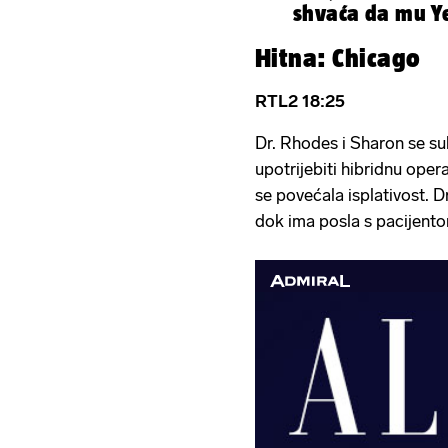
shvaća da mu Ye
leđa
Hitna: Chicago
RTL2 18:25
Dr. Rhodes i Sharon se su
upotrijebiti hibridnu oper
se povećala isplativost. D
dok ima posla s pacijent