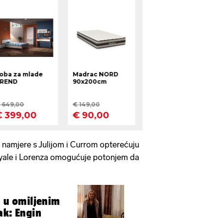
 namjere s Julijom i Currom opterećuju
yale i Lorenza omogućuje potonjem da
a u omiljenim
ak: Engin