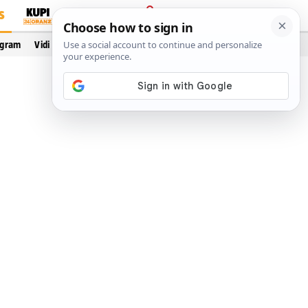
S
PRIJAVA
ogram
Vidi još…