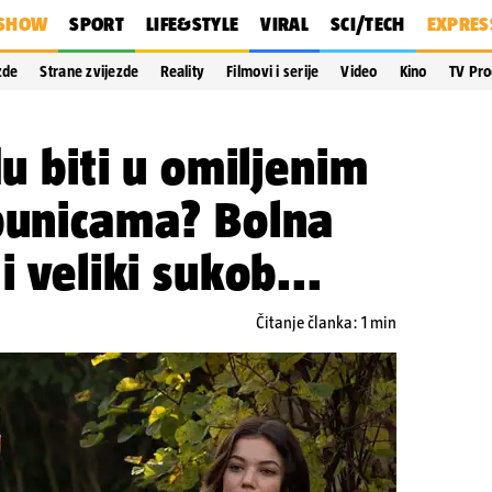
SHOW
SPORT
LIFE&STYLE
VIRAL
SCI/TECH
EXPRES
zde
Strane zvijezde
Reality
Filmovi i serije
Video
Kino
TV Pr
du biti u omiljenim
apunicama? Bolna
i veliki sukob...
Čitanje članka: 1 min