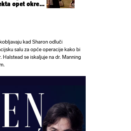
kta opet okreće
kobljavaju kad Sharon odluči
acijsku salu za opće operacije kako bi
r. Halstead se iskaljuje na dr. Manning
om.