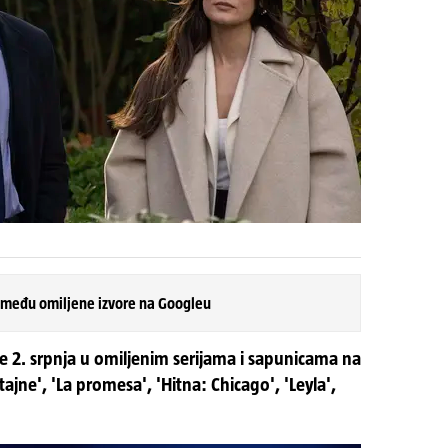
 među omiljene izvore na Googleu
de 2. srpnja u omiljenim serijama i sapunicama na
jne', 'La promesa', 'Hitna: Chicago', 'Leyla',