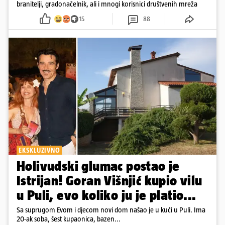
branitelji, gradonačelnik, ali i mnogi korisnici društvenih mreža
15
88
EKSKLUZIVNO
Holivudski glumac postao je
Istrijan! Goran Višnjić kupio vilu
u Puli, evo koliko ju je platio...
Sa suprugom Evom i djecom novi dom našao je u kući u Puli. Ima
20-ak soba, šest kupaonica, bazen...