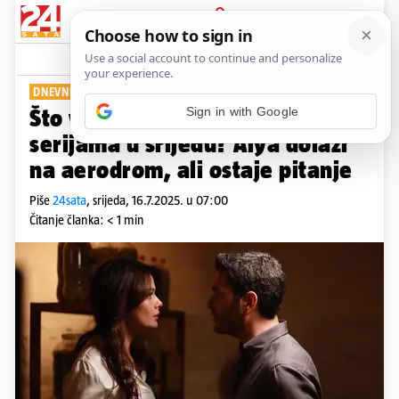
PRIJAVA
Show
Komentari
0
DNEVNI PREGLED
Sign in with Google
Što vas čeka u vašim najdražim
serijama u srijedu? Alya dolazi
na aerodrom, ali ostaje pitanje
Piše
24sata
,
srijeda, 16.7.2025. u 07:00
Čitanje članka: < 1 min