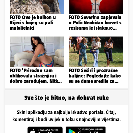
FOTO Ovo je balkon u
FOTO Severina zapjevala
Rijeci s kojeg su pali
u Puli: Neobičan korzet s
maloljetnici
resicama je istaknuo
njezine vitke noge...
FOTO 'Prirodno sam
FOTO Šeširi i prozračne
oblikovala stražnjicu i
haljine: Pogledajte kako
dobro zarađujem. Nitko
su se dame sredile za
ne vjeruje da je prava'
311. Sinjsku alku
Sve što je bitno, na dohvat ruke
Skini aplikaciju za najbolje iskustvo portala. Čitaj,
komentiraj i budi uvijek u toku s najnovijim vijestima.