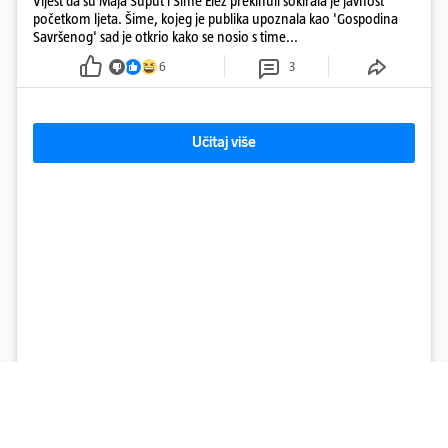
Vijest da su Maja Šuput i Šime Elez prekinuli šokirala je javnost
početkom ljeta. Šime, kojeg je publika upoznala kao 'Gospodina
Savršenog' sad je otkrio kako se nosio s time...
6
3
Učitaj više