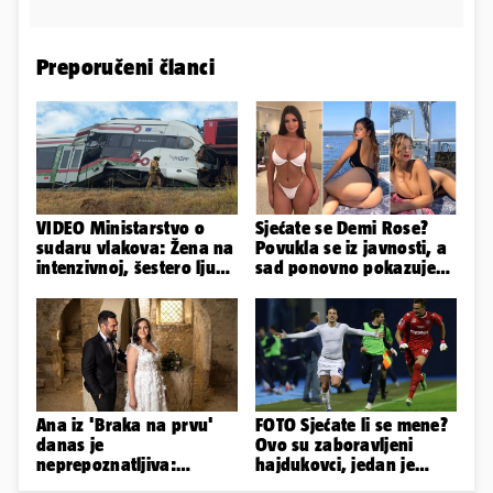
Preporučeni članci
VIDEO Ministarstvo o
Sjećate se Demi Rose?
sudaru vlakova: Žena na
Povukla se iz javnosti, a
intenzivnoj, šestero ljudi
sad ponovno pokazuje
teško ozlijeđeno
obline. Ovako izgleda
Ana iz 'Braka na prvu'
FOTO Sjećate li se mene?
danas je
Ovo su zaboravljeni
neprepoznatljiva:
hajdukovci, jedan je
Odselila je iz Hrvatske, a
napuhao 3,3 promila...