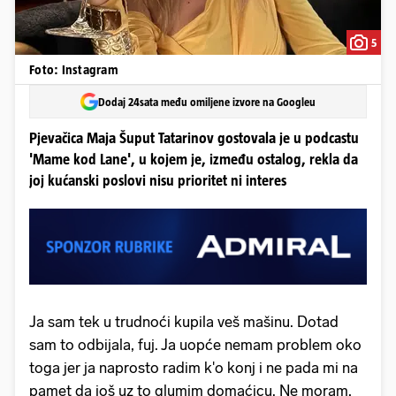
5
Foto: Instagram
Dodaj 24sata među omiljene izvore na Googleu
Pjevačica Maja Šuput Tatarinov gostovala je u podcastu
'Mame kod Lane', u kojem je, između ostalog, rekla da
joj kućanski poslovi nisu prioritet ni interes
Ja sam tek u trudnoći kupila veš mašinu. Dotad
sam to odbijala, fuj. Ja uopće nemam problem oko
toga jer ja naprosto radim k'o konj i ne pada mi na
pamet da još uz to glumim domaćicu. Ne moram,