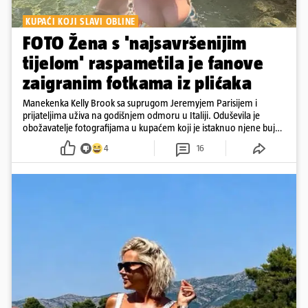
KUPAĆI KOJI SLAVI OBLINE
FOTO Žena s 'najsavršenijim
tijelom' raspametila je fanove
zaigranim fotkama iz plićaka
Manekenka Kelly Brook sa suprugom Jeremyjem Parisijem i
prijateljima uživa na godišnjem odmoru u Italiji. Oduševila je
obožavatelje fotografijama u kupaćem koji je istaknuo njene bujne
obline
4
16