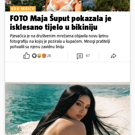
KOJI MIŠIĆI!
FOTO Maja Šuput pokazala je
isklesano tijelo u bikiniju
Pjevačica je na društvenim mrežama objavila novu ljetnu
fotografiju na kojoj je pozirala u kupaćem. Mnogi pratitelji
pohvalili su njenu zavidnu liniju
28
67