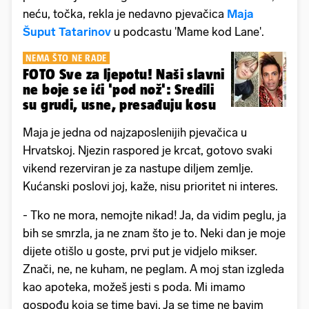
neću, točka, rekla je nedavno pjevačica
Maja
Šuput Tatarinov
u podcastu 'Mame kod Lane'.
NEMA ŠTO NE RADE
FOTO Sve za ljepotu! Naši slavni
ne boje se ići 'pod nož': Sredili
su grudi, usne, presađuju kosu
Maja je jedna od najzaposlenijih pjevačica u
Hrvatskoj. Njezin raspored je krcat, gotovo svaki
vikend rezerviran je za nastupe diljem zemlje.
Kućanski poslovi joj, kaže, nisu prioritet ni interes.
- Tko ne mora, nemojte nikad! Ja, da vidim peglu, ja
bih se smrzla, ja ne znam što je to. Neki dan je moje
dijete otišlo u goste, prvi put je vidjelo mikser.
Znači, ne, ne kuham, ne peglam. A moj stan izgleda
kao apoteka, možeš jesti s poda. Mi imamo
gospođu koja se time bavi. Ja se time ne bavim