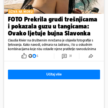
UŽIVA NA MORU
FOTO Prekrila grudi trešnjicama
i pokazala guzu u tangicama:
Ovako ljetuje bujna Slavonka
Claudia Rivier na društvenim mrežama je objavila fotografije s
ljetovanja. Kako navodi, odmara na Jadranu, i to u oskudnim
kombinacijama koje nisu ostavile njene pratitelje ravnodušnima
5
31
Učitaj više