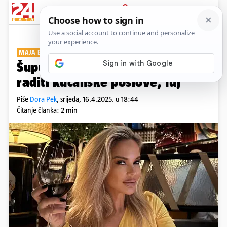
PRIJAVA
Show
Komentari
71
MAJA BEZ DLAKE NA JEZIKU
Šuput: Ne pada mi na pamet
raditi kućanske poslove, fuj
Piše
Dora Pek
,
srijeda, 16.4.2025. u 18:44
Čitanje članka: 2 min