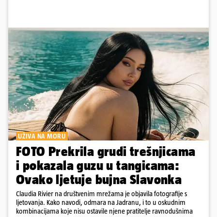
UŽIVA NA MORU
FOTO Prekrila grudi trešnjicama
i pokazala guzu u tangicama:
Ovako ljetuje bujna Slavonka
Claudia Rivier na društvenim mrežama je objavila fotografije s
ljetovanja. Kako navodi, odmara na Jadranu, i to u oskudnim
kombinacijama koje nisu ostavile njene pratitelje ravnodušnima