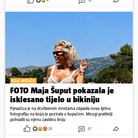
4
16
KOJI MIŠIĆI!
FOTO Maja Šuput pokazala je
isklesano tijelo u bikiniju
Pjevačica je na društvenim mrežama objavila novu ljetnu
fotografiju na kojoj je pozirala u kupaćem. Mnogi pratitelji
pohvalili su njenu zavidnu liniju
28
67