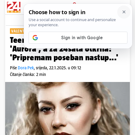
PRIJAVA
Show
Komentari
1
VALENTINA GYEREK
PLUS+
Teenah stiže na Doru s pjesmom
'Aurora', a za 24sata otkrila:
'Pripremam poseban nastup...'
Piše
Dora Pek
,
srijeda, 22.1.2025. u 09:12
Čitanje članka: 2 min