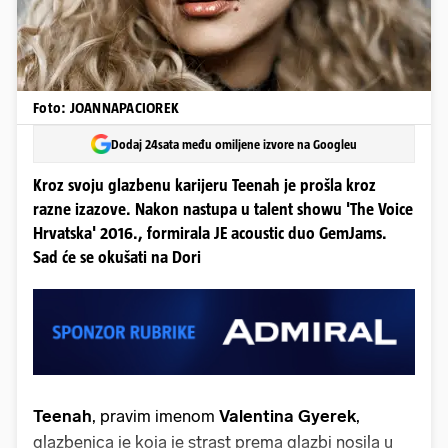
Foto: JOANNAPACIOREK
Dodaj 24sata među omiljene izvore na Googleu
Kroz svoju glazbenu karijeru Teenah je prošla kroz
razne izazove. Nakon nastupa u talent showu 'The Voice
Hrvatska' 2016., formirala JE acoustic duo GemJams.
Sad će se okušati na Dori
Teenah
, pravim imenom
Valentina Gyerek
,
glazbenica je koja je strast prema glazbi nosila u