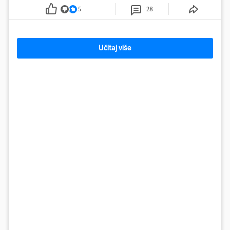
5
28
Učitaj više