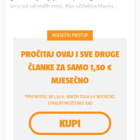
srcu još od malih nogu. Kao učiteljica klavira,
napravila je prvi korak u glazbenom svijetu, a
njezina profesionalna karijera počela je 2003.
godine, kad je nastupila na natjecanju 'Story Super
Nova Music Talents'. Trinaest godina kasnije
okušala se u emisiji 'The Voice Hrvatska', ne
razmišljajući da će 2025. dobiti priliku nastupiti na
hrvatskom izboru za pjesmu Eurovizije,
Dori
.