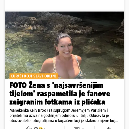
KUPAĆI KOJI SLAVI OBLINE
FOTO Žena s 'najsavršenijim
tijelom' raspametila je fanove
zaigranim fotkama iz plićaka
Manekenka Kelly Brook sa suprugom Jeremyjem Parisijem i
prijateljima uživa na godišnjem odmoru u Italiji. Oduševila je
obožavatelje fotografijama u kupaćem koji je istaknuo njene bujne
obline