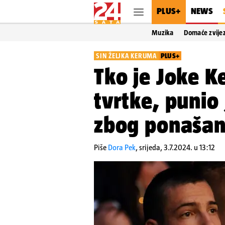
PLUS+
NEWS
Muzika
Domaće zvije
SIN ŽELJKA KERUMA
PLUS+
Tko je Joke K
tvrtke, punio
zbog ponašanj
Piše
Dora Pek
,
srijeda, 3.7.2024. u 13:12