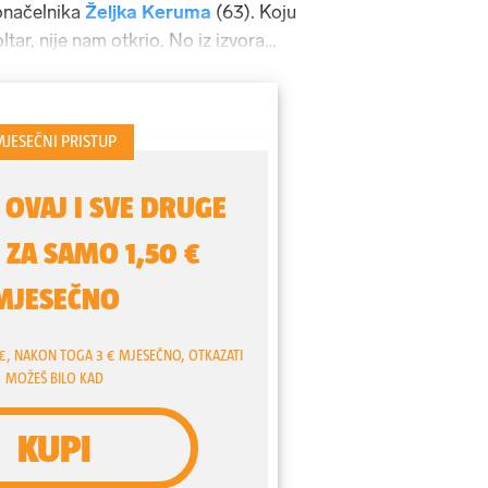
onačelnika
Željka Keruma
(63). Koju
tar, nije nam otkrio. No iz izvora
mo kako je riječ o vlasnici salona za
 centru Joker u Splitu.