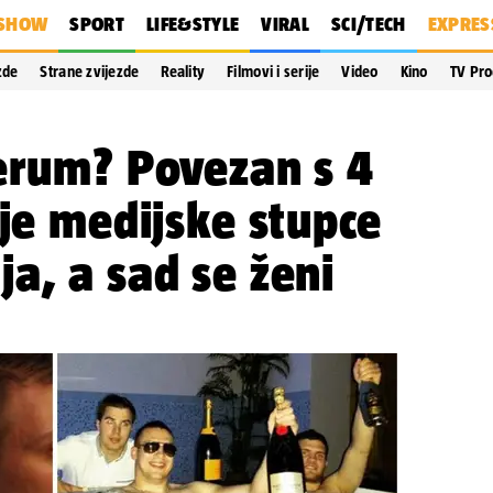
SHOW
SPORT
LIFE&STYLE
VIRAL
SCI/TECH
EXPRES
zde
Strane zvijezde
Reality
Filmovi i serije
Video
Kino
TV Pr
erum? Povezan s 4
 je medijske stupce
a, a sad se ženi