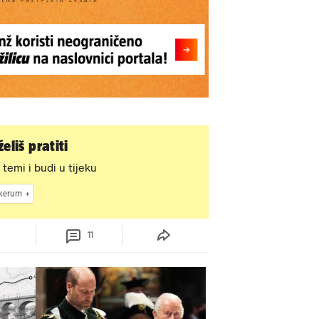
eliš pratiti
 temi i budi u tijeku
 kerum
11