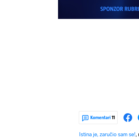
Komentari
11
Istina je, zaručio sam se!
,