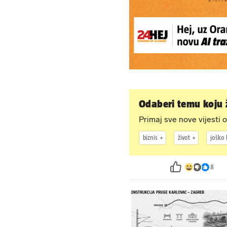
Odaberi temu koju ž
Primaj sve nove vijesti o
biznis
život
joško
8