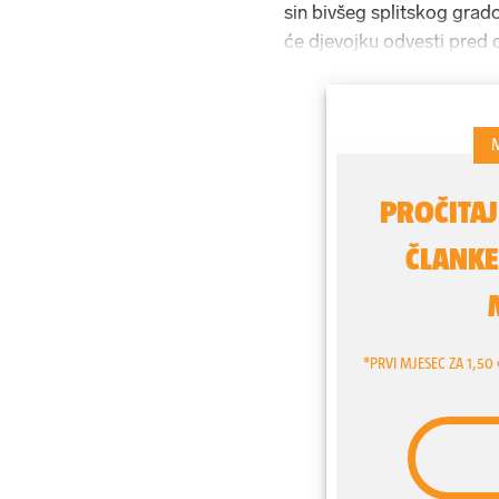
sin bivšeg splitskog grad
će djevojku odvesti pred ol
bliskih Kerumovih, doznaje
uljepšavanje u trgovačkom