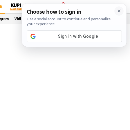
S
PRIJAVA
ogram
Vidi još…