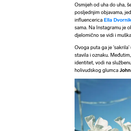
Osmijeh od uha do uha, šet
posljednjim objavama, je
influencerica
Ella Dvorni
sama. Na Instagramu je obj
djelomično se vidi i mušk
Ovoga puta ga je 'sakrila' 
stavila i oznaku. Međutim, 
identitet, vodi na službe
holivudskog glumca
John