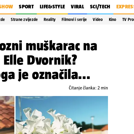
SHOW
SPORT
LIFE&STYLE
VIRAL
SCI/TECH
EXPRES
zde
Strane zvijezde
Reality
Filmovi i serije
Video
Kino
TV Pr
iozni muškarac na
 Elle Dvornik?
ga je označila...
Čitanje članka: 2 min