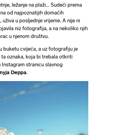
nje, ležanje na plaži... Sudeći prema
dna od najpoznatijih domaćih
k
, uživa u posljednje vrijeme. A nije ni
avila niz fotografija, a na nekoliko njih
arac u njenom društvu.
u buketu cvijeća, a uz fotografiju je
ta oznaka, koja bi trebala otkriti
nu Instagram stranicu slavnog
nyja Deppa
.