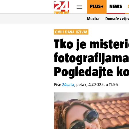
PLUS+
NEWS
Muzika
Domaće zvije
OVIH DANA UŽIVA!
Tko je mister
fotografijama
Pogledajte ko
Piše
24sata
,
petak, 4.7.2025. u 11:56