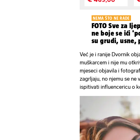
NEMA ŠTO NE RADE
FOTO Sve za ljep
ne boje se ići 'p
su grudi, usne,
Već je i ranije Dvornik obj
muškarcem i nije mu otkriva
mjeseci objavila i fotograf
zagrljaju, no njemu se ne 
ispitivati influencericu o 