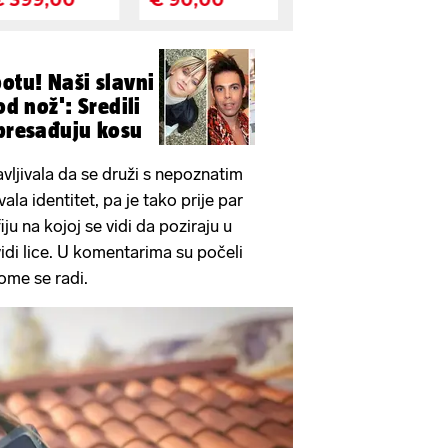
otu! Naši slavni
od nož': Sredili
 presađuju kosu
avljivala da se druži s nepoznatim
la identitet, pa je tako prije par
iju na kojoj se vidi da poziraju u
vidi lice. U komentarima su počeli
kome se radi.