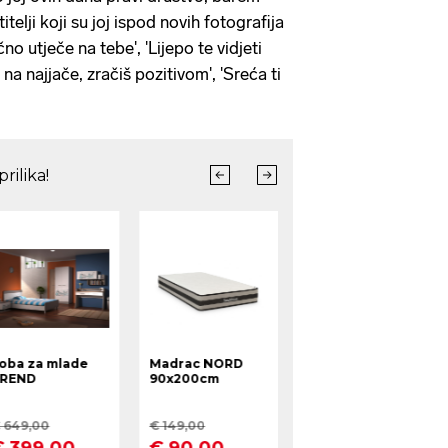
itelji koji su joj ispod novih fotografija
čno utječe na tebe', 'Lijepo te vidjeti
 na najjače, zračiš pozitivom', 'Sreća ti