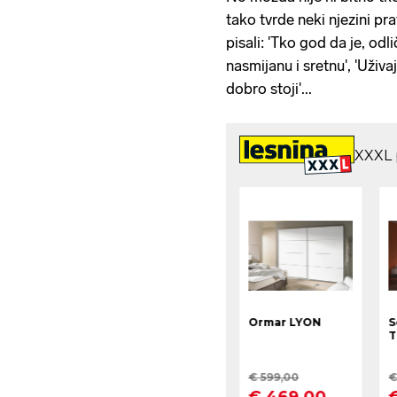
tako tvrde neki njezini prat
pisali: 'Tko god da je, odli
nasmijanu i sretnu', 'Uživaj
dobro stoji'...