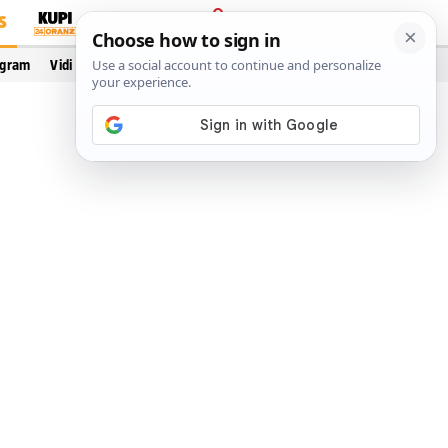
S
PRIJAVA
ogram
Vidi još…