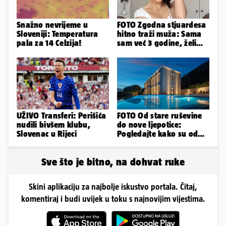
Snažno nevrijeme u
FOTO Zgodna stjuardesa
Sloveniji: Temperatura
hitno traži muža: Sama
pala za 14 Celzija!
sam već 3 godine, želim
da bude stariji...
UŽIVO Transferi: Perišića
FOTO Od stare ruševine
nudili bivšem klubu,
do nove ljepotice:
Slovenac u Rijeci
Pogledajte kako su od
škole u Podstrani
napravili vilu
Sve što je bitno, na dohvat ruke
Skini aplikaciju za najbolje iskustvo portala. Čitaj,
komentiraj i budi uvijek u toku s najnovijim vijestima.