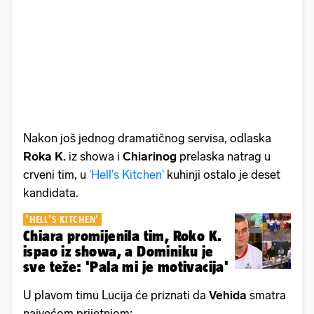
Nakon još jednog dramatičnog servisa, odlaska
Roka K.
iz showa i
Chiarinog
prelaska natrag u
crveni tim, u
'Hell's Kitchen'
kuhinji ostalo je deset
kandidata.
'HELL'S KITCHEN'
Chiara promijenila tim, Roko K.
ispao iz showa, a Dominiku je
sve teže: 'Pala mi je motivacija'
U plavom timu Lucija će priznati da
Vehida
smatra
najvećom prijetnjom: