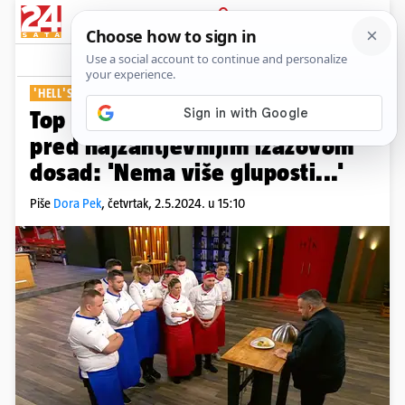
PRIJAVA
Show
Komentari
0
'HELL'S KITCHEN'
Top deset kandidata naći će se
pred najzahtjevnijim izazovom
dosad: 'Nema više gluposti...'
Piše
Dora Pek
,
četvrtak, 2.5.2024. u 15:10