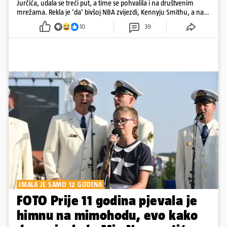
Jurčića, udala se treći put, a time se pohvalila i na društvenim
mrežama. Rekla je 'da' bivšoj NBA zvijezdi, Kennyju Smithu, a na
snimkama i fotografijama je pokazala vesele trenutke s vjenčanja
10
39
IMALA JE SAMO 12 GODINA
FOTO Prije 11 godina pjevala je
himnu na mimohodu, evo kako