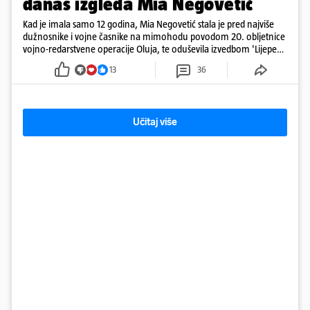
danas izgleda Mia Negovetić
Kad je imala samo 12 godina, Mia Negovetić stala je pred najviše
dužnosnike i vojne časnike na mimohodu povodom 20. obljetnice
vojno-redarstvene operacije Oluja, te oduševila izvedbom 'Lijepe
naše'
13
36
Učitaj više