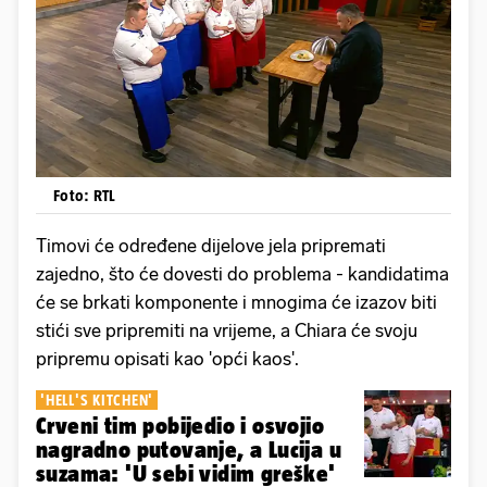
Foto: RTL
Timovi će određene dijelove jela pripremati
zajedno, što će dovesti do problema - kandidatima
će se brkati komponente i mnogima će izazov biti
stići sve pripremiti na vrijeme, a Chiara će svoju
pripremu opisati kao 'opći kaos'.
'HELL'S KITCHEN'
Crveni tim pobijedio i osvojio
nagradno putovanje, a Lucija u
suzama: 'U sebi vidim greške'