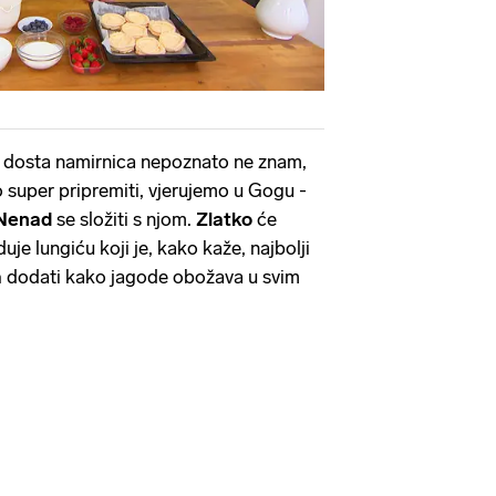
e dosta namirnica nepoznato ne znam,
o super pripremiti, vjerujemo u Gogu -
Nenad
se složiti s njom.
Zlatko
će
duje lungiću koji je, kako kaže, najbolji
a
dodati kako jagode obožava u svim