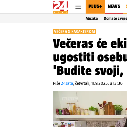
PLUS+
NEWS
Muzika
Domaće zvije
VEČERA S KARAKTEROM
Večeras će eki
ugostiti osebu
'Budite svoji,
Piše
24sata
,
četvrtak, 11.9.2025. u 13:36