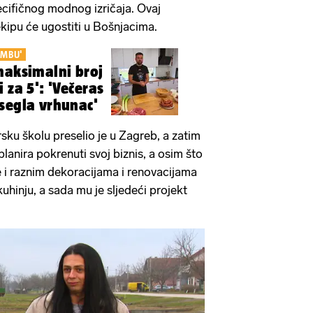
pecifičnog modnog izričaja. Ovaj
kipu će ugostiti u Bošnjacima.
OMBU'
maksimalni broj
 za 5': 'Večeras
segla vrhunac'
rsku školu preselio je u Zagreb, a zatim
planira pokrenuti svoj biznis, a osim što
se i raznim dekoracijama i renovacijama
uhinju, a sada mu je sljedeći projekt