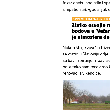
frizer osebujnog stila i s
simpatični 36-godišnjak e
SPREMIO IM 'MESNU B
Zlatko osvojio 
bodova u 'Večeri
je atmosfera do
Nakon što je završio frize
se vratio u Slavoniju gdje 
se bavi friziranjem, bavi 
pa je tako sam renovirao k
renovacija vikendice.