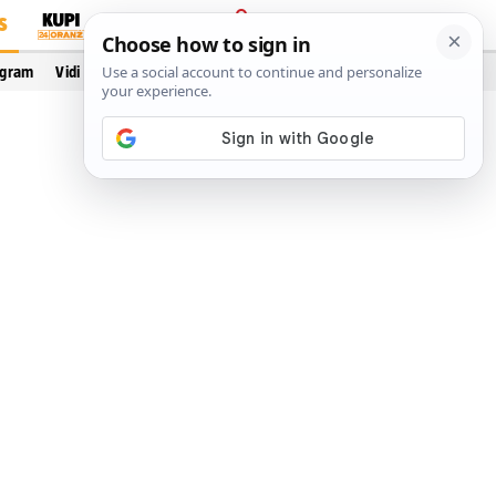
S
PRIJAVA
ogram
Vidi još…