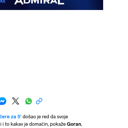
čere za 5'
došao je red da svoje
li i to kakav je domaćin, pokaže
Goran
,