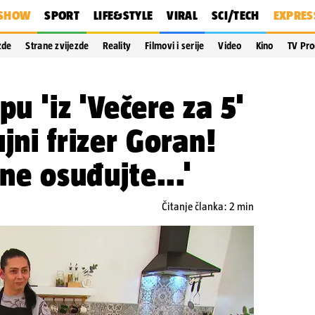
SHOW
SPORT
LIFE&STYLE
VIRAL
SCI/TECH
EXPRES
zde
Strane zvijezde
Reality
Filmovi i serije
Video
Kino
TV Pr
pu 'iz 'Večere za 5'
jni frizer Goran!
 ne osuđujte...'
Čitanje članka: 2 min