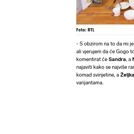
Foto: RTL
- S obzirom na to da mi j
ali vjerujem da će Gogo t
komentirat će
Sandra
, a
najaviti kako se najviše ra
komad svinjetine, a
Željk
varijantama.