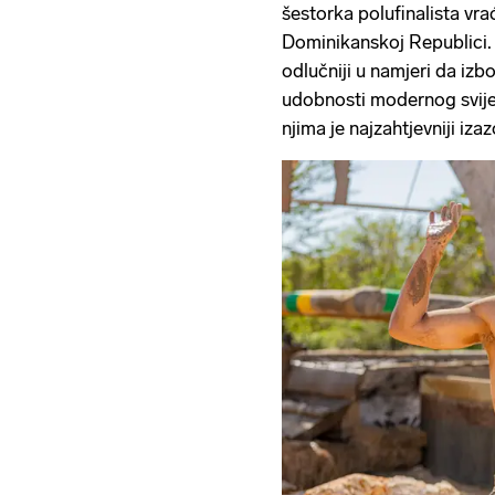
šestorka polufinalista vra
Dominikanskoj Republici. 
odlučniji u namjeri da iz
udobnosti modernog svijet
njima je najzahtjevniji iza