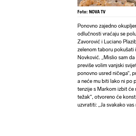
Foto: NOVA TV
Ponovno zajedno okupljeni
odlučnosti vraćaju se polu
Zavorović i Luciano Plazib
zelenom taboru pokušati iz
Novković. „Mislio sam da ć
previše volim vanjski svije
ponovno usred ničega“, p
a neće mu biti lako ni po 
tenzije s Markom izbit će
težak“, otvoreno će konst
uzvratiti: „Ja svakako va