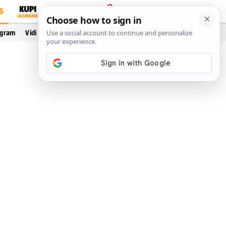
S
PRIJAVA
ogram
Vidi još…