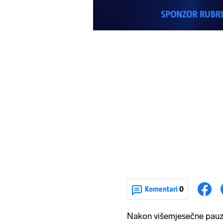
Komentari
0
Nakon višemjesečne pauze