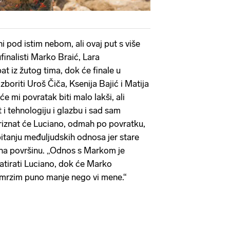
 pod istim nebom, ali ovaj put s više
finalisti Marko Braić, Lara
at iz žutog tima, dok će finale u
boriti Uroš Čiča, Ksenija Bajić i Matija
e mi povratak biti malo lakši, ali
t i tehnologiju i glazbu i sad sam
riznat će Luciano, odmah po povratku,
pitanju međuljudskih odnosa jer stare
 na površinu. „Odnos s Markom je
atirati Luciano, dok će Marko
s mrzim puno manje nego vi mene.“