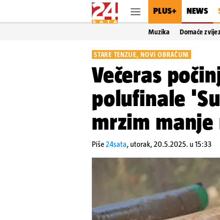
PLUS+
NEWS
Muzika
Domaće zvije
STARE TENZIJE, NOVI OBRAČUNI
Večeras počin
polufinale 'Su
mrzim manje 
Piše
24sata
,
utorak, 20.5.2025. u 15:33