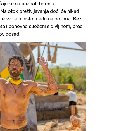
ćaju se na poznati teren u
Na otok preživljavanja doći će nikad
bore svoje mjesto među najboljima. Bez
a i ponovno suočeni s divljinom, pred
zov dosad.