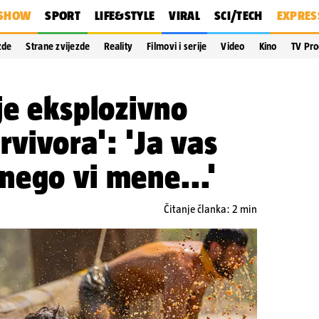
SHOW
SPORT
LIFE&STYLE
VIRAL
SCI/TECH
EXPRES
zde
Strane zvijezde
Reality
Filmovi i serije
Video
Kino
TV Pr
je eksplozivno
rvivora': 'Ja vas
nego vi mene...'
Čitanje članka: 2 min