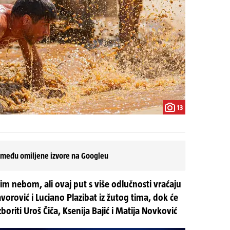
13
 među omiljene izvore na Googleu
m nebom, ali ovaj put s više odlučnosti vraćaju
avorović i Luciano Plazibat iz žutog tima, dok će
oriti Uroš Čiča, Ksenija Bajić i Matija Novković