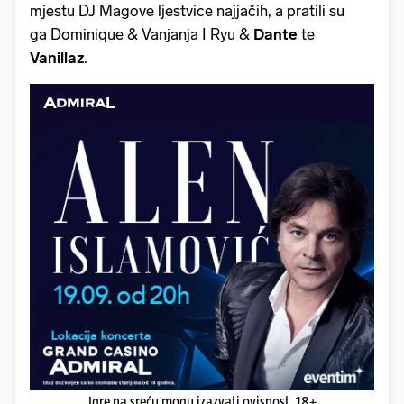
mjestu DJ Magove ljestvice najjačih, a pratili su
ga Dominique & Vanjanja I Ryu &
Dante
te
Vanillaz
.
Igre na sreću mogu izazvati ovisnost. 18+