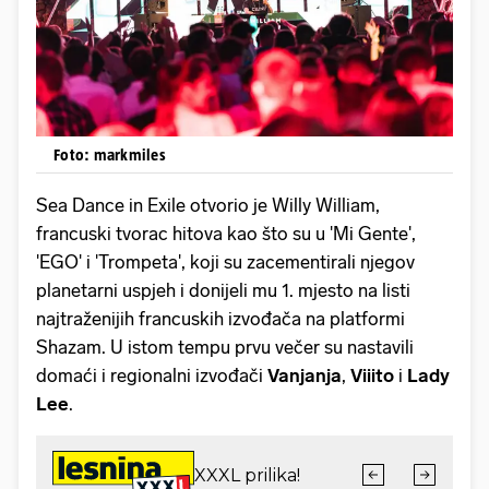
Foto: markmiles
Sea Dance in Exile otvorio je Willy William,
francuski tvorac hitova kao što su u 'Mi Gente',
'EGO' i 'Trompeta', koji su zacementirali njegov
planetarni uspjeh i donijeli mu 1. mjesto na listi
najtraženijih francuskih izvođača na platformi
Shazam. U istom tempu prvu večer su nastavili
domaći i regionalni izvođači
Vanjanja
,
Viiito
i
Lady
Lee
.