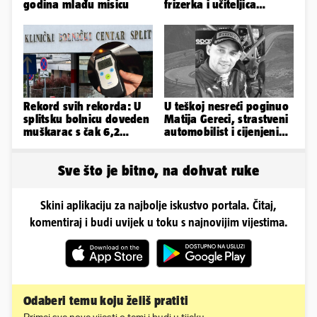
godina mlađu misicu
frizerka i učiteljica
oblinama je zapalila
Instagram
Rekord svih rekorda: U
U teškoj nesreći poginuo
splitsku bolnicu doveden
Matija Gereci, strastveni
muškarac s čak 6,2
automobilist i cijenjeni
promila alkohola u krvi!
vatrogasac
Sve što je bitno, na dohvat ruke
Skini aplikaciju za najbolje iskustvo portala. Čitaj,
komentiraj i budi uvijek u toku s najnovijim vijestima.
Odaberi temu koju želiš pratiti