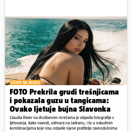
UŽIVA NA MORU
FOTO Prekrila grudi trešnjicama
i pokazala guzu u tangicama:
Ovako ljetuje bujna Slavonka
Claudia Rivier na društvenim mrežama je objavila fotografije s
ljetovanja. Kako navodi, odmara na Jadranu, i to u oskudnim
kombinacijama koje nisu ostavile njene pratitelje ravnodušnima