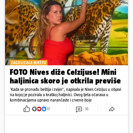
ZAGOLICALA MAŠTU
FOTO Nives diže Celzijuse! Mini
haljinica skoro je otkrila previše
'Kada se pronađu beštija i zvijer', napisala je Nives Celzijus u objavi
na kojoj je pozirala u kratkoj haljinici. Ovog ljeta očarava u
kombinacijama upravo narančaste i crvene boje
17
35