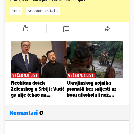
Primaj sve nove vijesti o temi i budi u tijeku
krk
sea dance festival
Komentari
0