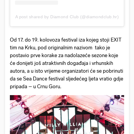
A post shared by Diamond Club (@diamondclub.hr)
Od 17. do 19. kolovoza festival iza kojeg stoji EXIT
tim na Krku, pod originalnim nazivom tako je
postavio prve korake za nadolazeće sezone koje
će donijeti još atraktivnih događaja i vrhunskih
autora, a u isto vrijeme organizatori će se pobrinuti
da se Sea Dance festival sljedećeg ljeta vratio gdje
pripada – u Crnu Goru.