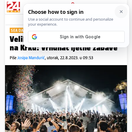
PRIJAVA
Show
Komentari
0
SEA DANCE IN EXILE
Velika imena elektronske scene
na Krku: Vrhunac ljetne zabave
Piše
Josipa Mandurić
,
utorak, 22.8.2023. u 09:53