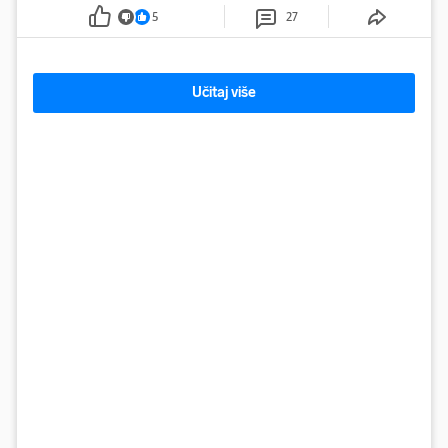
5
27
Učitaj više