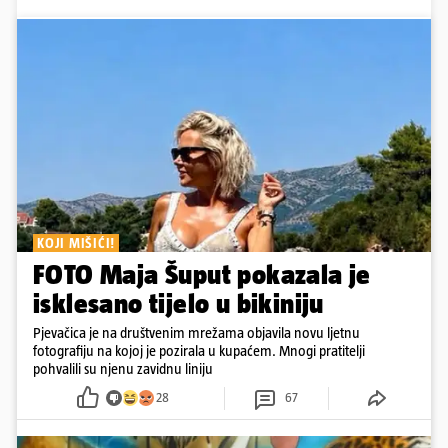
KOJI MIŠIĆI!
FOTO Maja Šuput pokazala je
isklesano tijelo u bikiniju
Pjevačica je na društvenim mrežama objavila novu ljetnu
fotografiju na kojoj je pozirala u kupaćem. Mnogi pratitelji
pohvalili su njenu zavidnu liniju
28
67