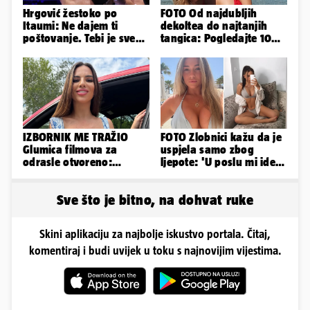
Hrgović žestoko po
FOTO Od najdubljih
Itaumi: Ne dajem ti
dekoltea do najtanjih
poštovanje. Tebi je sve
tangica: Pogledajte 100
na pladnju, za Hrvata ih
seksi izdanja Lidije Bačić
'zaboli'
IZBORNIK ME TRAŽIO
FOTO Zlobnici kažu da je
Glumica filmova za
uspjela samo zbog
odrasle otvoreno:
ljepote: 'U poslu mi ide
'Uletavali su mi tijekom
jer imam strategiju'
SP-a'
Sve što je bitno, na dohvat ruke
Skini aplikaciju za najbolje iskustvo portala. Čitaj,
komentiraj i budi uvijek u toku s najnovijim vijestima.