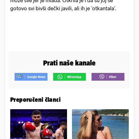
može sve jer je mlada. Otkrila je i da su joj se
gotovo svi bivši dečki javili, ali ih je 'otkantala'.
Prati naše kanale
Preporučeni članci