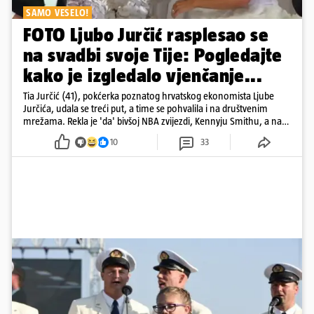
SAMO VESELO!
FOTO Ljubo Jurčić rasplesao se
na svadbi svoje Tije: Pogledajte
kako je izgledalo vjenčanje...
Tia Jurčić (41), pokćerka poznatog hrvatskog ekonomista Ljube
Jurčića, udala se treći put, a time se pohvalila i na društvenim
mrežama. Rekla je 'da' bivšoj NBA zvijezdi, Kennyju Smithu, a na
snimkama i fotografijama je pokazala vesele trenutke s vjenčanja
10
33