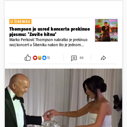
U ŠIBENIKU
Thompson je usred koncerta prekinuo
pjesmu: 'Zovite hitnu'
Marko Perković Thompson nakratko je prekinuo
svoj koncert u Šibeniku nakon što je jednom
posjetitelju pozlilo tijekom nastupa
15
66