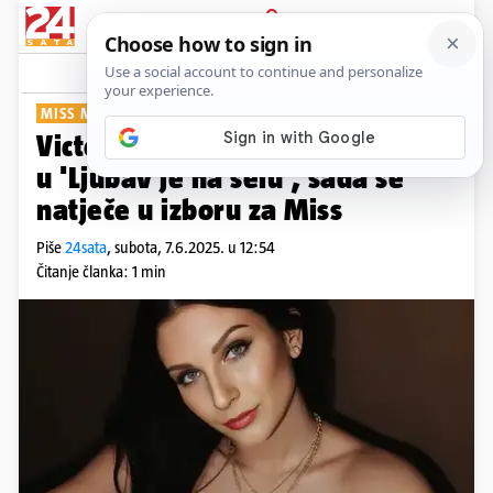
PRIJAVA
Show
Komentari
14
MISS METROPOLE
Victoria Memić dva je puta bila
u 'Ljubav je na selu', sada se
natječe u izboru za Miss
Piše
24sata
,
subota, 7.6.2025. u 12:54
Čitanje članka: 1 min