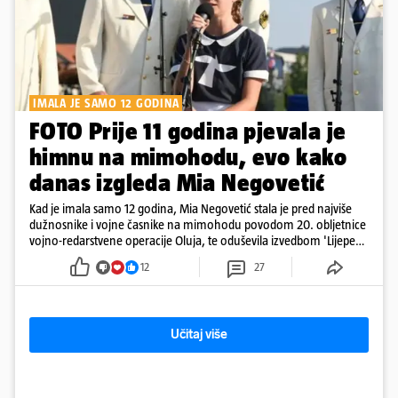
IMALA JE SAMO 12 GODINA
FOTO Prije 11 godina pjevala je
himnu na mimohodu, evo kako
danas izgleda Mia Negovetić
Kad je imala samo 12 godina, Mia Negovetić stala je pred najviše
dužnosnike i vojne časnike na mimohodu povodom 20. obljetnice
vojno-redarstvene operacije Oluja, te oduševila izvedbom 'Lijepe
naše'
12
27
Učitaj više