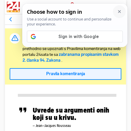
PRIJAVA
Komentari
Relevantni
Važna obavijest:
Svaki korisnik koji želi komentirati članke obvezan je
prethodno se upoznati s Pravilima komentiranja na web
portalu 24sata te sa
zabranama propisanim stavkom
2. članka 94. Zakona
.
Pravila komentiranja
Uvrede su argumenti onih
koji su u krivu.
– Jean–Jacques Rousseau