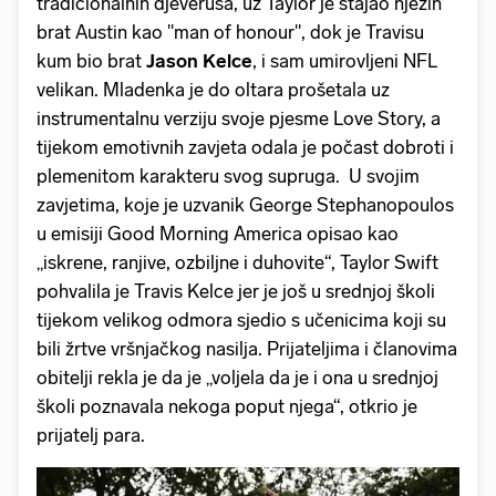
tradicionalnih djeveruša, uz Taylor je stajao njezin
brat Austin kao "man of honour", dok je Travisu
kum bio brat
Jason Kelce
, i sam umirovljeni NFL
velikan. Mladenka je do oltara prošetala uz
instrumentalnu verziju svoje pjesme Love Story, a
tijekom emotivnih zavjeta odala je počast dobroti i
plemenitom karakteru svog supruga. U svojim
zavjetima, koje je uzvanik George Stephanopoulos
u emisiji Good Morning America opisao kao
„iskrene, ranjive, ozbiljne i duhovite“, Taylor Swift
pohvalila je Travis Kelce jer je još u srednjoj školi
tijekom velikog odmora sjedio s učenicima koji su
bili žrtve vršnjačkog nasilja. Prijateljima i članovima
obitelji rekla je da je „voljela da je i ona u srednjoj
školi poznavala nekoga poput njega“, otkrio je
prijatelj para.