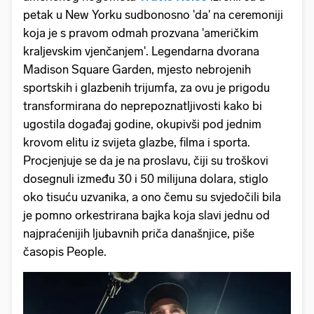
petak u New Yorku sudbonosno 'da' na ceremoniji
koja je s pravom odmah prozvana 'američkim
kraljevskim vjenčanjem'. Legendarna dvorana
Madison Square Garden, mjesto nebrojenih
sportskih i glazbenih trijumfa, za ovu je prigodu
transformirana do neprepoznatljivosti kako bi
ugostila događaj godine, okupivši pod jednim
krovom elitu iz svijeta glazbe, filma i sporta.
Procjenjuje se da je na proslavu, čiji su troškovi
dosegnuli između 30 i 50 milijuna dolara, stiglo
oko tisuću uzvanika, a ono čemu su svjedočili bila
je pomno orkestrirana bajka koja slavi jednu od
najpraćenijih ljubavnih priča današnjice, piše
časopis People.