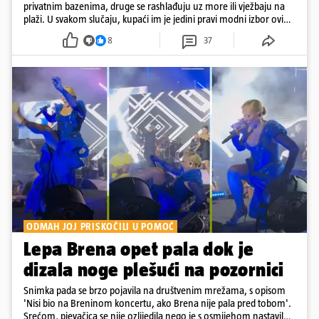
privatnim bazenima, druge se rashlađuju uz more ili vježbaju na
plaži. U svakom slučaju, kupaći im je jedini pravi modni izbor ovih
dana
8
37
ODMAH JOJ PRISKOČILI U POMOĆ
Lepa Brena opet pala dok je
dizala noge plešući na pozornici
Snimka pada se brzo pojavila na društvenim mrežama, s opisom
'Nisi bio na Breninom koncertu, ako Brena nije pala pred tobom'.
Srećom, pjevačica se nije ozlijedila nego je s osmijehom nastavila