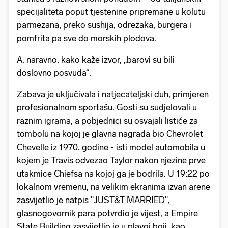
specijaliteta poput tjestenine pripremane u kolutu
parmezana, preko sushija, odrezaka, burgera i
pomfrita pa sve do morskih plodova.
A, naravno, kako kaže izvor, „barovi su bili
doslovno posvuda“.
Zabava je uključivala i natjecateljski duh, primjeren
profesionalnom sportašu. Gosti su sudjelovali u
raznim igrama, a pobjednici su osvajali listiće za
tombolu na kojoj je glavna nagrada bio Chevrolet
Chevelle iz 1970. godine - isti model automobila u
kojem je Travis odvezao Taylor nakon njezine prve
utakmice Chiefsa na kojoj ga je bodrila. U 19:22 po
lokalnom vremenu, na velikim ekranima izvan arene
zasvijetlio je natpis "JUST&T MARRIED",
glasnogovornik para potvrdio je vijest, a Empire
State Building zasvijetlio je u plavoj boji, kao