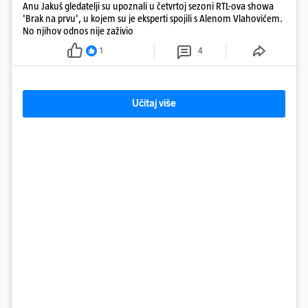
Anu Jakuš gledatelji su upoznali u četvrtoj sezoni RTL-ova showa
'Brak na prvu', u kojem su je eksperti spojili s Alenom Vlahovićem.
No njihov odnos nije zaživio
1
4
Učitaj više