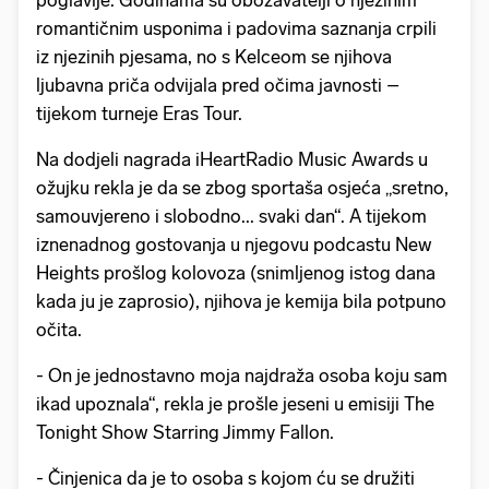
poglavlje. Godinama su obožavatelji o njezinim
romantičnim usponima i padovima saznanja crpili
iz njezinih pjesama, no s Kelceom se njihova
ljubavna priča odvijala pred očima javnosti –
tijekom turneje Eras Tour.
Na dodjeli nagrada iHeartRadio Music Awards u
ožujku rekla je da se zbog sportaša osjeća „sretno,
samouvjereno i slobodno... svaki dan“. A tijekom
iznenadnog gostovanja u njegovu podcastu New
Heights prošlog kolovoza (snimljenog istog dana
kada ju je zaprosio), njihova je kemija bila potpuno
očita.
- On je jednostavno moja najdraža osoba koju sam
ikad upoznala“, rekla je prošle jeseni u emisiji The
Tonight Show Starring Jimmy Fallon.
- Činjenica da je to osoba s kojom ću se družiti