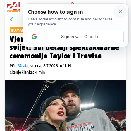
PRIJAVA
Show
Komentari
5
ROMANTIKA I RASKOŠ
Sign in with Google
Vjenčanje o kojem priča cijeli
svijet: Svi detalji spektakularne
ceremonije Taylor i Travisa
Piše
24sata
,
srijeda, 8.7.2026. u 11:19
Čitanje članka: 4 min