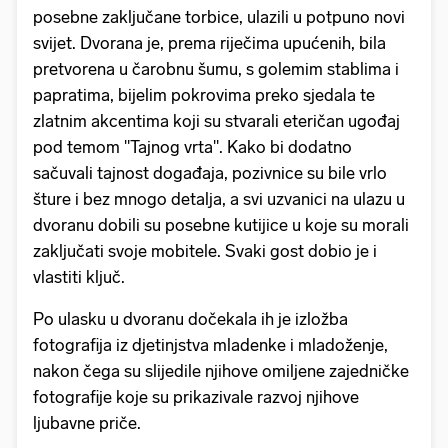
posebne zaključane torbice, ulazili u potpuno novi
svijet. Dvorana je, prema riječima upućenih, bila
pretvorena u čarobnu šumu, s golemim stablima i
papratima, bijelim pokrovima preko sjedala te
zlatnim akcentima koji su stvarali eteričan ugođaj
pod temom "Tajnog vrta". Kako bi dodatno
sačuvali tajnost događaja, pozivnice su bile vrlo
šture i bez mnogo detalja, a svi uzvanici na ulazu u
dvoranu dobili su posebne kutijice u koje su morali
zaključati svoje mobitele. Svaki gost dobio je i
vlastiti ključ.
Po ulasku u dvoranu dočekala ih je izložba
fotografija iz djetinjstva mladenke i mladoženje,
nakon čega su slijedile njihove omiljene zajedničke
fotografije koje su prikazivale razvoj njihove
ljubavne priče.