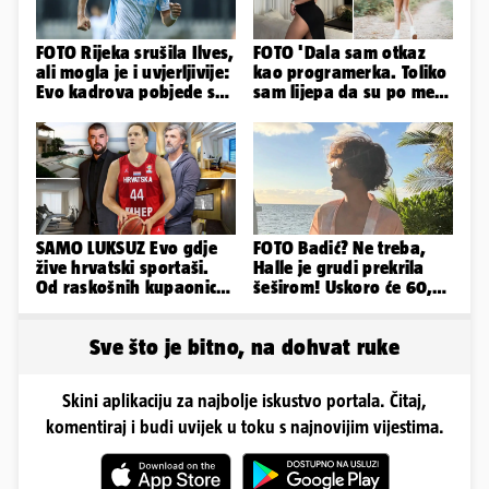
FOTO Rijeka srušila Ilves,
FOTO 'Dala sam otkaz
ali mogla je i uvjerljivije:
kao programerka. Toliko
Evo kadrova pobjede s
sam lijepa da su po meni
Rujevice
napravili lutku'
SAMO LUKSUZ Evo gdje
FOTO Badić? Ne treba,
žive hrvatski sportaši.
Halle je grudi prekrila
Od raskošnih kupaonica
šeširom! Uskoro će 60,
pa do privatnog kina
ljetuje u golim izdanjima
Sve što je bitno, na dohvat ruke
Skini aplikaciju za najbolje iskustvo portala. Čitaj,
komentiraj i budi uvijek u toku s najnovijim vijestima.