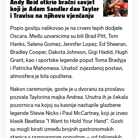
Andy Reid otkrio bračni savjet
koji je Adam Sandler dao Taylor
i Travisu na njihovu vjenčanju
Popis gostiju nalikovao je na crveni tepih dodjele
Oscara. Među uzvanicima su bili Brad Pitt, Tom
Hanks, Selena Gomez, Jennifer Lopez, Ed Sheeran,
Bradley Cooper, Dakota Johnson, Gigi Hadid, Hugh
Grant, kao i sportske legende poput Toma Bradyja
i Patricka Mahomesa. Unatoč zvjezdanoj postavi,
atmosfera je bila opuštena.
Nakon ceremonije, goste je u dvoranu za proslavu
pozvala Taylorina majka Andrea. Unutra ih je čekala
pozornica na kojoj su kasnije nastupile glazbene
legende Stevie Nicks i Paul McCartney, koji je izveo
klasik Beatlesa "I Want to Hold Your Hand". Gosti
su mogli birati između brojnih gastronomskih
stanica s raznovrsnom ponudom – od talijanskih