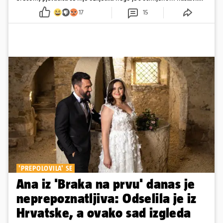
pjevati
17
15
'PREPOLOVILA' SE
Ana iz 'Braka na prvu' danas je
neprepoznatljiva: Odselila je iz
Hrvatske, a ovako sad izgleda