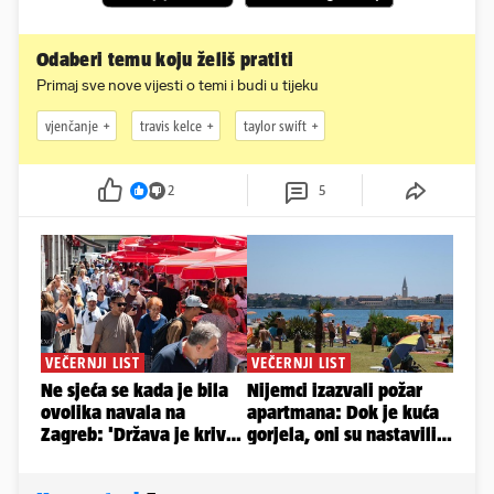
Odaberi temu koju želiš pratiti
Primaj sve nove vijesti o temi i budi u tijeku
vjenčanje
travis kelce
taylor swift
2
5