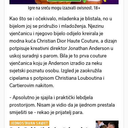
Igre na sreću mogu izazvati ovisnost. 18+
Kao što se i očekivalo, mladenka je blistala, no u
bijelom joj se pridružio i mladoženja. Njezinu
vjenčanicu i njegovo bijelo odijelo kreirala je
modna kuća Christian Dior Haute Couture, a dizajn
potpisuje kreativni direktor Jonathan Anderson u
uskoj suradnji s parom. Bila je to prva couture
vjenčanica koju je Anderson izradio za neku
svjetski poznatu osobu. Izgled je zaokružila
cipelama s potpisom Christiana Louboutina i
Cartierovim nakitom.
​- Apsolutno je sjajila i praktički lebdjela
prostorijom. Nisam je vidio da je ijednom prestala
smiješiti se - rekao je prijatelj para.
JEDNOSTAVAN SAVJET