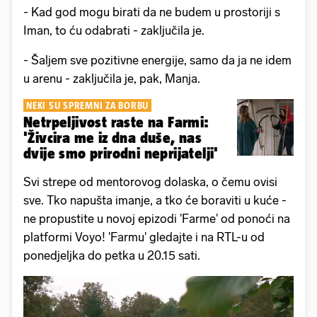
- Kad god mogu birati da ne budem u prostoriji s
Iman, to ću odabrati - zaključila je.
- Šaljem sve pozitivne energije, samo da ja ne idem
u arenu - zaključila je, pak, Manja.
NEKI SU SPREMNI ZA BORBU
Netrpeljivost raste na Farmi:
'Živcira me iz dna duše, nas
dvije smo prirodni neprijatelji'
Svi strepe od mentorovog dolaska, o čemu ovisi
sve. Tko napušta imanje, a tko će boraviti u kuće -
ne propustite u novoj epizodi 'Farme' od ponoći na
platformi Voyo! 'Farmu' gledajte i na RTL-u od
ponedjeljka do petka u 20.15 sati.