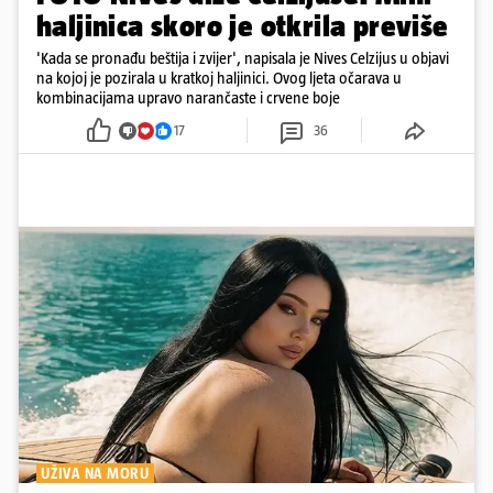
haljinica skoro je otkrila previše
'Kada se pronađu beštija i zvijer', napisala je Nives Celzijus u objavi
na kojoj je pozirala u kratkoj haljinici. Ovog ljeta očarava u
kombinacijama upravo narančaste i crvene boje
17
36
UŽIVA NA MORU