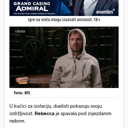
Igre na sreću mogu izazvati ovisnost. 18+
Foto: RTL
U kućici za izolaciju, duelisti pokazuju svoju
izdržljivost.
Rebecca
je spavala pod zvjezdanim
nebom.