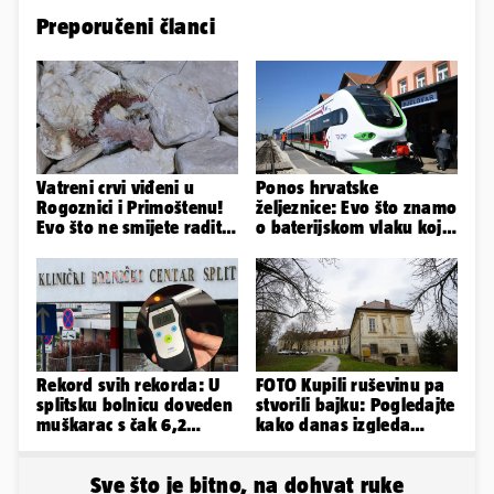
Preporučeni članci
Vatreni crvi viđeni u
Ponos hrvatske
Rogoznici i Primoštenu!
željeznice: Evo što znamo
Evo što ne smijete raditi
o baterijskom vlaku koji
kada ih vidite
se sudario s teretnim
Rekord svih rekorda: U
FOTO Kupili ruševinu pa
splitsku bolnicu doveden
stvorili bajku: Pogledajte
muškarac s čak 6,2
kako danas izgleda
promila alkohola u krvi!
dvorac u Zagorju
Sve što je bitno, na dohvat ruke