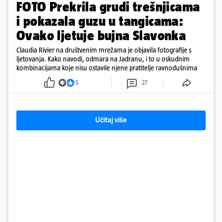
FOTO Prekrila grudi trešnjicama
i pokazala guzu u tangicama:
Ovako ljetuje bujna Slavonka
Claudia Rivier na društvenim mrežama je objavila fotografije s
ljetovanja. Kako navodi, odmara na Jadranu, i to u oskudnim
kombinacijama koje nisu ostavile njene pratitelje ravnodušnima
5
27
Učitaj više