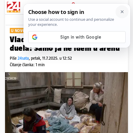
PRIJAVA
Show
Komentari
0
U NOVOJ EPIZODI 'FARME'
Vladat će velika napetost uoči
duela: Samo ja ne idem u arenu
Piše
24sata
,
petak, 11.7.2025. u 12:52
Čitanje članka: 1 min