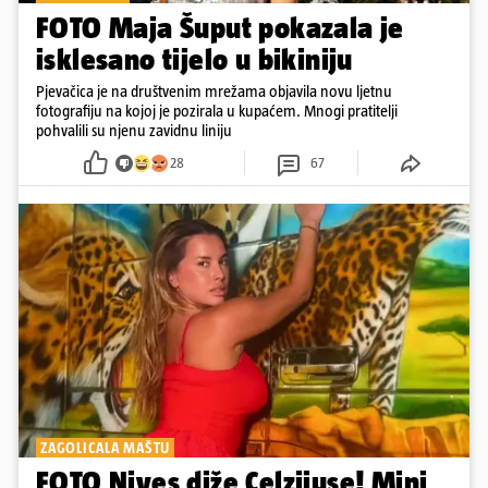
FOTO Maja Šuput pokazala je
isklesano tijelo u bikiniju
Pjevačica je na društvenim mrežama objavila novu ljetnu
fotografiju na kojoj je pozirala u kupaćem. Mnogi pratitelji
pohvalili su njenu zavidnu liniju
28
67
ZAGOLICALA MAŠTU
FOTO Nives diže Celzijuse! Mini