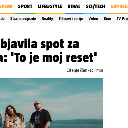
SHOW
SPORT
LIFE&STYLE
VIRAL
SCI/TECH
EXPRES
zde
Strane zvijezde
Reality
Filmovi i serije
Video
Kino
TV Pr
bjavila spot za
: 'To je moj reset'
Čitanje članka: 1 min