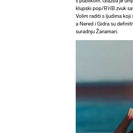
s publikom. Glazba je umje
klupski pop/R’n’B zvuk sa
Volim raditi s ljudima koji 
a Nered i Gidra su definiti
suradnju Žanamari.