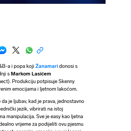
R&B-a i popa koji
Žanamari
donosi s
nji s
Markom Lasićem
ect). Produkciju potpisuje Skenny
krenim emocijama i ljetnom lakoćom.
da je ljubav, kad je prava, jednostavno
dnički jezik, vibrirati na istoj
ma manipulacija. Sve je easy kao ljetna
idealno vrijeme za podijeliti ovu pjesmu