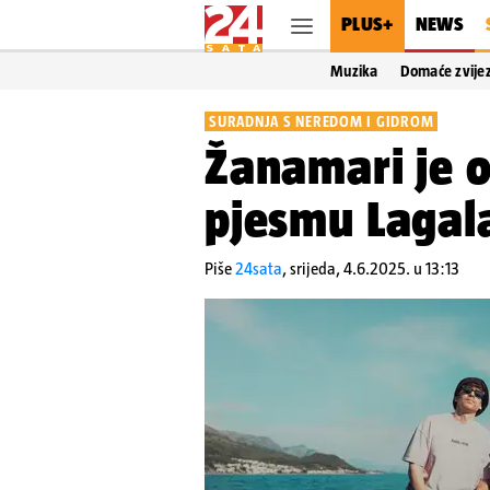
PLUS+
NEWS
Muzika
Domaće zvije
SURADNJA S NEREDOM I GIDROM
Žanamari je o
pjesmu Lagala
Piše
24sata
,
srijeda, 4.6.2025. u 13:13