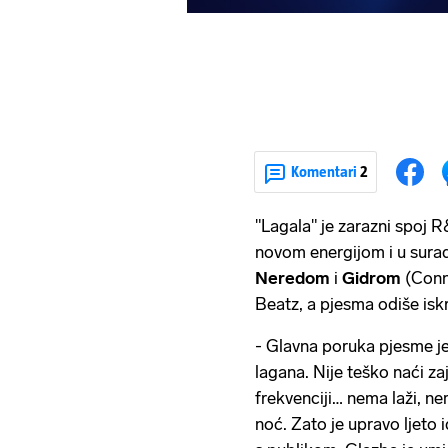
Komentari
2
"Lagala" je zarazni spoj 
novom energijom i u surad
Neredom
i
Gidrom
(Conn
Beatz, a pjesma odiše is
- Glavna poruka pjesme je 
lagana. Nije teško naći zaje
frekvenciji… nema laži, ne
noć. Zato je upravo ljeto 