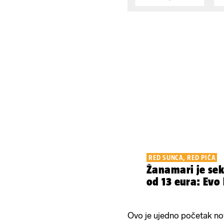
RED SUNCA, RED PIĆA
Žanamari je sek
od 13 eura: Evo 
Ovo je ujedno početak no