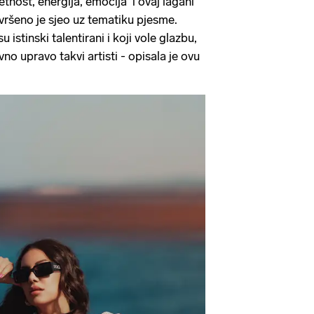
tnost, energija, emocija i ovaj lagani
vršeno je sjeo uz tematiku pjesme.
su istinski talentirani i koji vole glazbu,
vno upravo takvi artisti - opisala je ovu