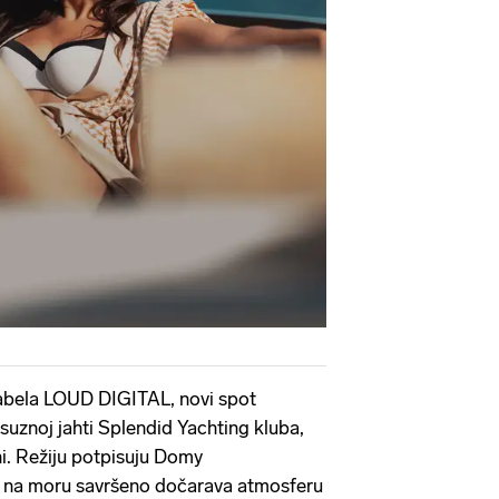
labela LOUD DIGITAL, novi spot
suznoj jahti Splendid Yachting kluba,
ni. Režiju potpisuju Domy
t na moru savršeno dočarava atmosferu