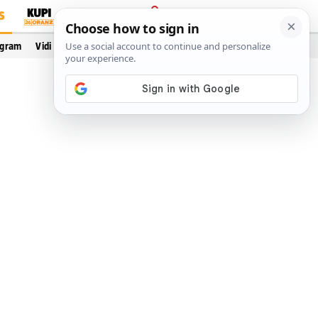
S
PRIJAVA
ogram
Vidi još…