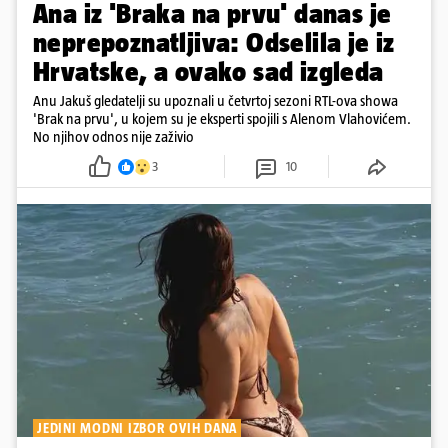
Ana iz 'Braka na prvu' danas je
neprepoznatljiva: Odselila je iz
Hrvatske, a ovako sad izgleda
Anu Jakuš gledatelji su upoznali u četvrtoj sezoni RTL-ova showa
'Brak na prvu', u kojem su je eksperti spojili s Alenom Vlahovićem.
No njihov odnos nije zaživio
3
10
JEDINI MODNI IZBOR OVIH DANA