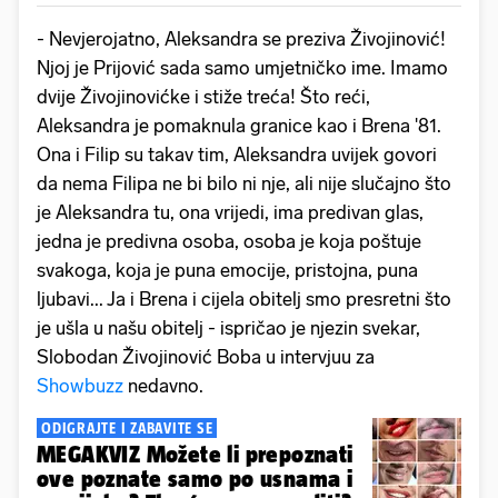
- Nevjerojatno, Aleksandra se preziva Živojinović!
Njoj je Prijović sada samo umjetničko ime. Imamo
dvije Živojinovićke i stiže treća! Što reći,
Aleksandra je pomaknula granice kao i Brena '81.
Ona i Filip su takav tim, Aleksandra uvijek govori
da nema Filipa ne bi bilo ni nje, ali nije slučajno što
je Aleksandra tu, ona vrijedi, ima predivan glas,
jedna je predivna osoba, osoba je koja poštuje
svakoga, koja je puna emocije, pristojna, puna
ljubavi... Ja i Brena i cijela obitelj smo presretni što
je ušla u našu obitelj - ispričao je njezin svekar,
Slobodan Živojinović Boba u intervjuu za
Showbuzz
nedavno.
ODIGRAJTE I ZABAVITE SE
MEGAKVIZ Možete li prepoznati
ove poznate samo po usnama i