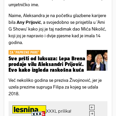
umjetničko ime.
Naime, Aleksandra je na početku glazbene karijere
bila
Any Prijović
, a svojedobno se prisjetila u 'Ami
G Showu' kako joj je taj nadimak dao Mića Nikolić,
koji joj je napravio i dvije pjesme kad je imala 14
godina.
ZA 'PAPRENE PARE'
Sve pršti od luksuza: Lepa Brena
prodaje vilu Aleksandri Prijović.
Evo kako izgleda raskošna kuća
Već nekoliko godina se preziva Živojinović, jer je
uzela prezime supruga Filipa za kojeg se udala
2018.