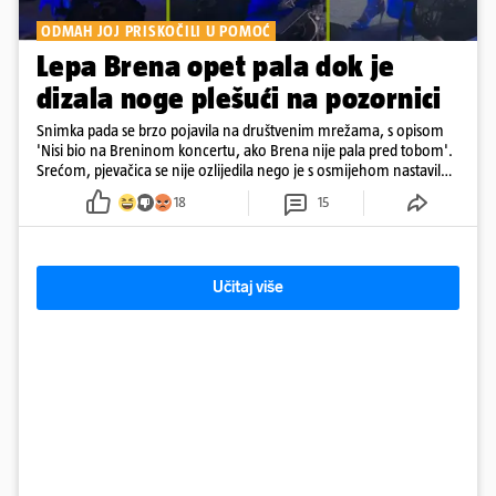
ODMAH JOJ PRISKOČILI U POMOĆ
Lepa Brena opet pala dok je
dizala noge plešući na pozornici
Snimka pada se brzo pojavila na društvenim mrežama, s opisom
'Nisi bio na Breninom koncertu, ako Brena nije pala pred tobom'.
Srećom, pjevačica se nije ozlijedila nego je s osmijehom nastavila
pjevati
18
15
Učitaj više