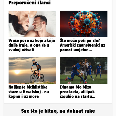
Preporučeni članci
Vruće poze uz koje akcija
Što može poći po zlu?
dulje traje, a ona će u
Američki znanstvenici uz
svakoj uživati
pomoć umjetne
inteligencije stvorili nove
viruse
Najljepše biciklističke
Dinamo bio blizu
staze u Hrvatskoj - na
preokreta, ali ipak
kopnu i uz more
izgubio na startu
Ramljaka
Sve što je bitno, na dohvat ruke