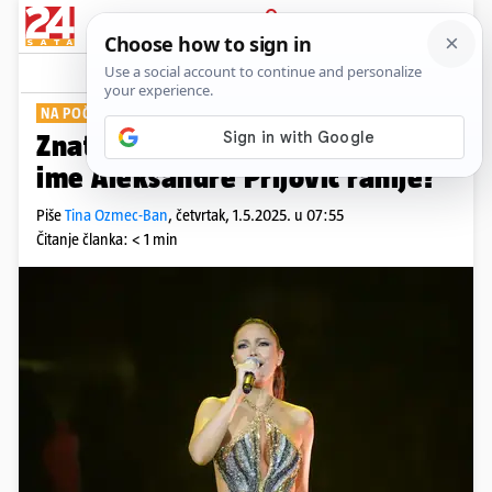
PRIJAVA
Show
Komentari
4
NA POČETKU KARIJERE
Znate li koje je bilo umjetničko
ime Aleksandre Prijović ranije?
Piše
Tina Ozmec-Ban
,
četvrtak, 1.5.2025. u 07:55
Čitanje članka: < 1 min