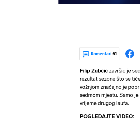
Komentari
61
Filip Zubčić
završio je se
rezultat sezone što se tič
vožnjom značajno je popra
sedmom mjestu. Samo je F
vrijeme drugog laufa.
POGLEDAJTE VIDEO: