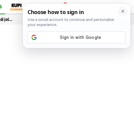
S
PRIJAVA
idi još…