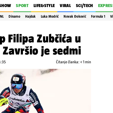
SHOW
SPORT
LIFE&STYLE
VIRAL
SCI/TECH
EXPRES
NL
Dinamo
Hajduk
Luka Modrić
Novak Đoković
Formula 1
V
p Filipa Zubčića u
! Završio je sedmi
4:35
Čitanje članka: < 1 min