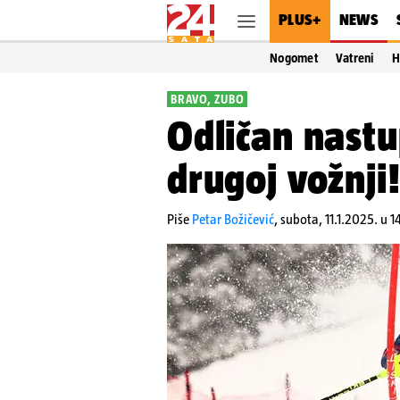
PLUS+
NEWS
Nogomet
Vatreni
H
BRAVO, ZUBO
Odličan nastu
drugoj vožnji
Piše
Petar Božičević
,
subota, 11.1.2025. u 1