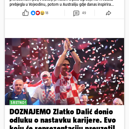
prebjegla u Vojvodinu, potom u Australiju gdje danas inspirira
mnoge
18
49
SRETNO!
DOZNAJEMO Zlatko Dalić donio
odluku o nastavku karijere. Evo
koju će reprezentaciju preuzeti!