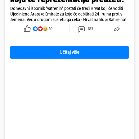
Donedavni izbornik 'vatrenih' postati će treći Hrvat koji će voditi
Ujedinjene Arapske Emirate za koje će debitirati 24. rujna protiv
Jemena. Već u drugom susretu ga čeka - Hrvat na klupi Bahreina!
50
183
Učitaj više