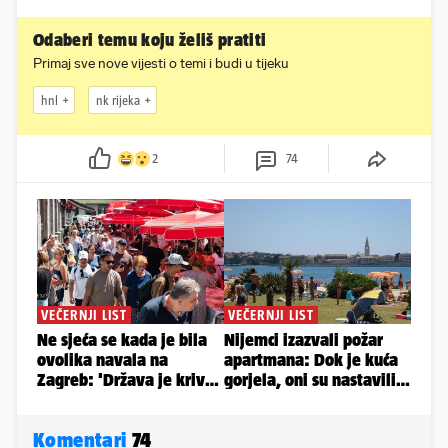
Odaberi temu koju želiš pratiti
Primaj sve nove vijesti o temi i budi u tijeku
hnl
nk rijeka
2
74
Komentari
74