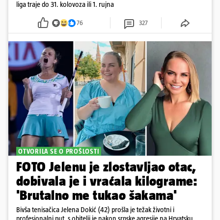
liga traje do 31. kolovoza ili 1. rujna
76
327
OTVORILA SE O PROŠLOSTI
FOTO Jelenu je zlostavljao otac,
dobivala je i vraćala kilograme:
'Brutalno me tukao šakama'
Bivša tenisačica Jelena Dokić (42) prošla je težak životni i
profesionalni put, s obitelji je nakon srpske agresije na Hrvatsku