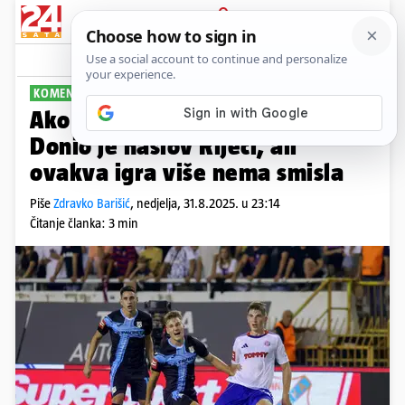
PRIJAVA
Sport
Komentari
74
KOMENTAR
PLUS+
Ako ovo je kraj, Đaloviću znaj...
Donio je naslov Rijeci, ali
ovakva igra više nema smisla
Piše
Zdravko Barišić
,
nedjelja, 31.8.2025. u 23:14
Čitanje članka: 3 min