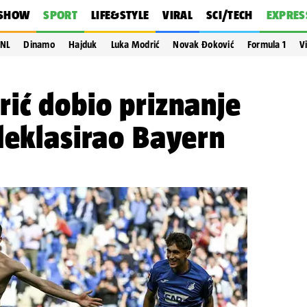
SHOW
SPORT
LIFE&STYLE
VIRAL
SCI/TECH
EXPRES
NL
Dinamo
Hajduk
Luka Modrić
Novak Đoković
Formula 1
V
ić dobio priznanje
deklasirao Bayern