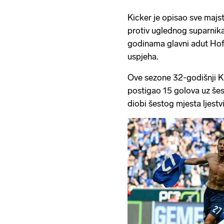
Kicker je opisao sve majst
protiv uglednog suparnika,
godinama glavni adut Hof
uspjeha.
Ove sezone 32-godišnji K
postigao 15 golova uz šest
diobi šestog mjesta ljestvi