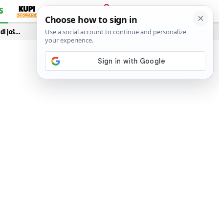
S
PRIJAVA
idi još…