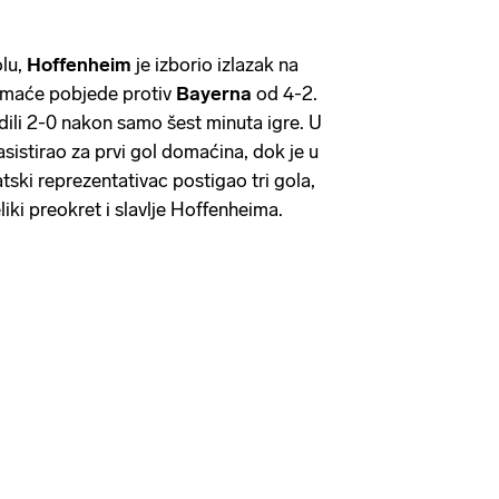
olu,
Hoffenheim
je izborio izlazak na
maće pobjede protiv
Bayerna
od 4-2.
ili 2-0 nakon samo šest minuta igre. U
sistirao za prvi gol domaćina, dok je u
ki reprezentativac postigao tri gola,
eliki preokret i slavlje Hoffenheima.