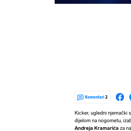
Komentari
2
Kicker, ugledni njemački 
dijelom na nogometu, izab
Andreja Kramarića
za na