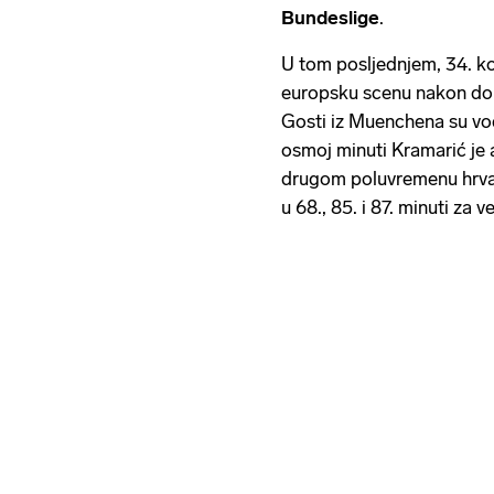
Bundeslige
.
U tom posljednjem, 34. k
europsku scenu nakon do
Gosti iz Muenchena su vod
osmoj minuti Kramarić je a
drugom poluvremenu hrvats
u 68., 85. i 87. minuti za v