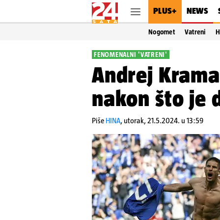
PLUS+
NEWS
Nogomet
Vatreni
H
FENOMENALNI 'VATRENI'
Andrej Kramar
nakon što je 
Piše
HINA
,
utorak, 21.5.2024. u 13:59