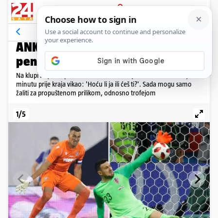
PRIJAVA
Galerija
Komentari
57
'HOĆU JA ILI ĆEŠ TI?'
ANKETA Tko je trebao braniti
penale, L. Kalinić ili Subašić?
Na klupi Hajduka pričalo se da ubace Danijela Subašića. Suba je čak
minutu prije kraja vikao: 'Hoću li ja ili ćeš ti?'. Sada mogu samo
žaliti za propuštenom prilikom, odnosno trofejom
1/5