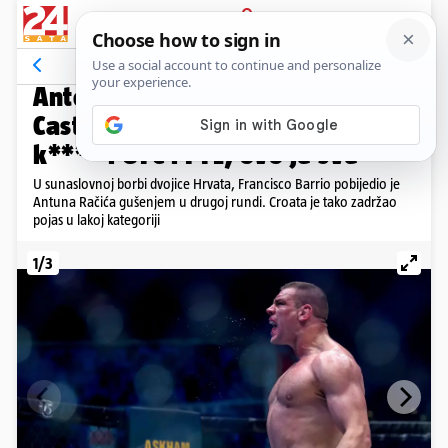
PRIJAVA
Galerija
Komentari
2
FNC PRIREDBA U STOŽICAMA
Ante Delija nokautirao De
Castra pa poručio: 'Nabijem na
k**** i UFC i PFL, ovo je sve'
U sunaslovnoj borbi dvojice Hrvata, Francisco Barrio pobijedio je
Antuna Račića gušenjem u drugoj rundi. Croata je tako zadržao
pojas u lakoj kategoriji
1/3