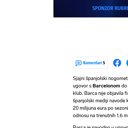
Komentari
5
Sjajni španjolski nogome
ugovor s
Barcelonom
do 
klub. Barca nije objavila 
španjolski mediji navode 
20 milijuna eura po sezoni
odnosu na trenutnih 1.6 mi
Barca je navodno u ugovor