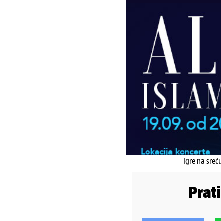
Igre na sreć
Prat