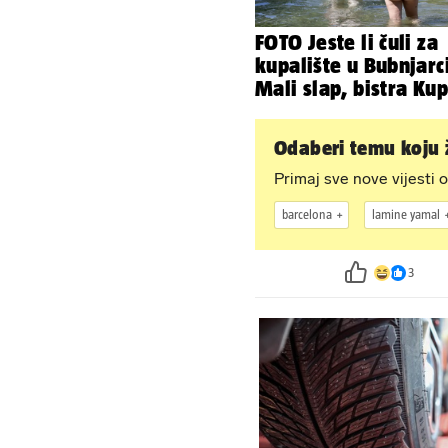
FOTO Jeste li čuli za
kupalište u Bubnjar
Mali slap, bistra Kup
šumski hlad - prava
idila!
Odaberi temu koju ž
Primaj sve nove vijesti o
barcelona
lamine yamal
3