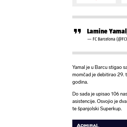
Lamine Yamal,
— FC Barcelona (@FC
Yamal je u Barcu stigao 
momčad je debitirao 29. t
godina.
Do sada je upisao 106 na
asistencije. Osvojio je dv
te španjolski Superkup.