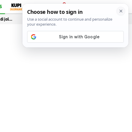
S
PRIJAVA
idi još…