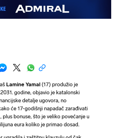
taš
Lamine
Yamal
(17) produžio je
2031. godine, objavio je katalonski
financijske detalje ugovora, no
kako će 17-godišnji napadač zarađivati
, plus bonuse, što je veliko povećanje u
lijuna eura koliko je primao dosad.
 ugradila i zaštitnu klauzulu od čak