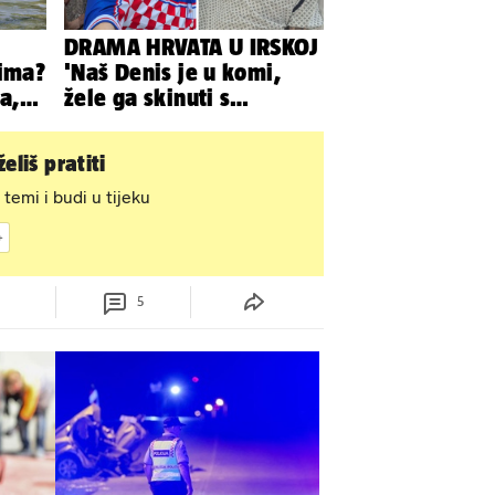
DRAMA HRVATA U IRSKOJ
cima?
'Naš Denis je u komi,
a,
žele ga skinuti s
aparata! Molim vas,
pomozite'
eliš pratiti
 temi i budi u tijeku
5