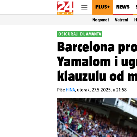
PLUS+
NEWS
Nogomet
Vatreni
H
OSIGURALI DIJAMANTA
Barcelona pro
Yamalom i ug
klauzulu od m
Piše
HINA
,
utorak, 27.5.2025. u 21:58