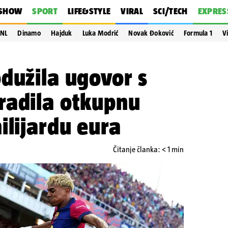
SHOW
SPORT
LIFE&STYLE
VIRAL
SCI/TECH
EXPRES
NL
Dinamo
Hajduk
Luka Modrić
Novak Đoković
Formula 1
V
dužila ugovor s
radila otkupnu
ilijardu eura
Čitanje članka: < 1 min