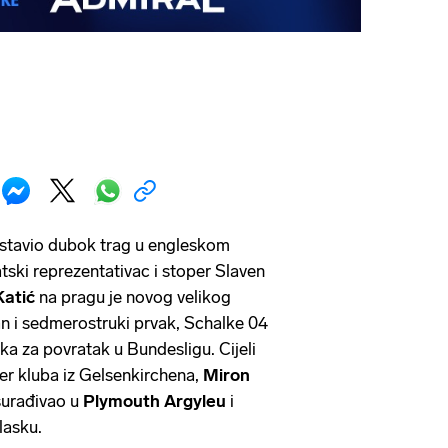
ostavio dubok trag u engleskom
tski reprezentativac i stoper Slaven
Katić
na pragu je novog velikog
an i sedmerostruki prvak, Schalke 04
ka za povratak u Bundesligu. Cijeli
ner kluba iz Gelsenkirchena,
Miron
 surađivao u
Plymouth Argyleu
i
lasku.