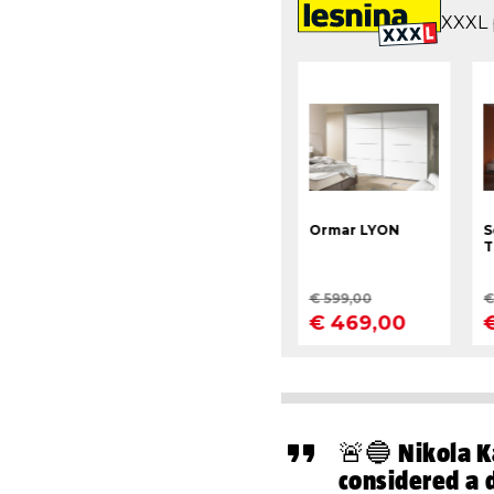
🚨🔵 Nikola K
considered a 