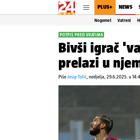
PLUS+
NEWS
Nogomet
Vatreni
H
POTPIS PRED VRATIMA
Bivši igrač 'v
prelazi u nje
Piše
Josip Tolić
,
nedjelja, 29.6.2025. u 14: