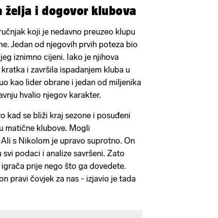
a želja i dogovor klubova
tručnjak koji je nedavno preuzeo klupu
eme. Jedan od njegovih prvih poteza bio
eg iznimno cijeni. Iako je njihova
kratka i završila ispadanjem kluba u
uo kao lider obrane i jedan od miljenika
ravnju hvalio njegov karakter.
o kad se bliži kraj sezone i posuđeni
 u matične klubove. Mogli
 Ali s Nikolom je upravo suprotno. On
 svi podaci i analize savršeni. Zato
 igrača prije nego što ga dovedete.
on pravi čovjek za nas - izjavio je tada