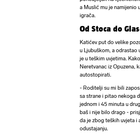
a Muslić mu je namijenio u
igrača.
Od Stoca do Gla
Katićev put do velike poz
u Ljubuškom, a odrastao 
je u teškim uvjetima. Kako
Neretvanac iz Opuzena, k
autostopirati.
- Roditelji su mi bili zap
sa strane i pitao nekoga 
jednom i 45 minuta u dru
baš i nije bilo drago - pri
da je zbog teških uvjeta i
odustajanju.