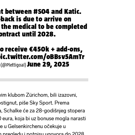
nt between
#S04
and Katic.
back is due to arrive on
the medical to be completed
ontract until 2028.
 to receive €450k + add-ons,
pic.twitter.com/oBBsv5AmTr
June 29, 2025
 (@Plettigoal)
vim klubom Zürichom, bili izazovni,
stignut, piše Sky Sport. Prema
a, Schalke će za 28-godišnjeg stopera
0 eura, koja bi uz bonuse mogla narasti
se u Gelsenkirchenu očekuje u
m pregledu i potpisu ugovora do 2028.,