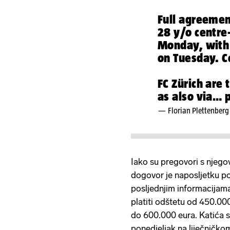
Full agreeme
28 y/o centre-
Monday, with 
on Tuesday. C
FC Zürich are
as also via…
— Florian Plettenberg
Iako su pregovori s njego
dogovor je naposljetku po
posljednjim informacijam
platiti odštetu od 450.00
do 600.000 eura. Katića 
ponedjeljak na liječničko