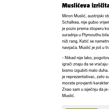
Muslićeva izričit
Miron Muslić, austrijski s
Schalkea, nije gubio vrij
je poziv prema stoperu koj
suradnja u Plymouthu bila 
niži rang, Katić se nametn
navijača. Muslić je još u t
- Nikad nije lako, pogotov
igrači znaju da se vraćaju
bismo izgubiti malo duha.
je reprezentativac, zato su
morate provjeriti karakter
Znao sam u siječnju da je 
Muslić.