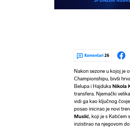
Komentari
26
Nakon sezone u kojoj je 
Championshipu, bivši hrva
Belupa i Hajduka
Nikola 
transfera. Njemački velik
vidi ga kao ključnog čovje
posao inicirao je novi tre
Muslić
, koji je s Katićem
inzistirao na njegovom do