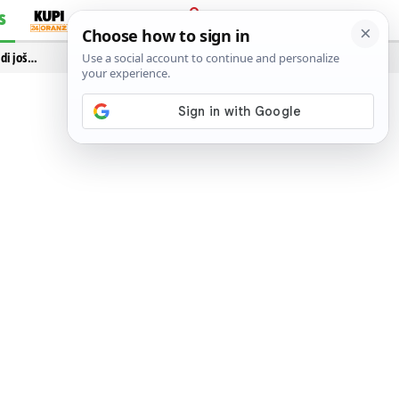
S
PRIJAVA
idi još…