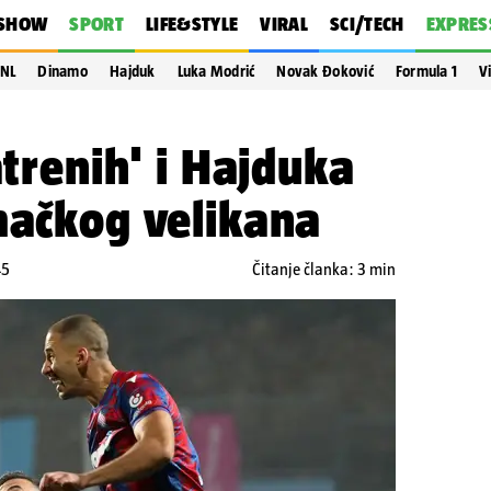
SHOW
SPORT
LIFE&STYLE
VIRAL
SCI/TECH
EXPRES
NL
Dinamo
Hajduk
Luka Modrić
Novak Đoković
Formula 1
V
atrenih' i Hajduka
mačkog velikana
45
Čitanje članka: 3 min