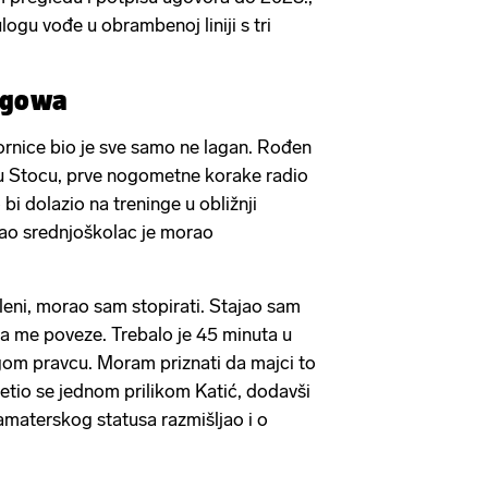
logu vođe u obrambenoj liniji s tri
sgowa
ornice bio je sve samo ne lagan. Rođen
u Stocu, prve nogometne korake radio
 bi dolazio na treninge u obližnji
ao srednjoškolac je morao
osleni, morao sam stopirati. Stajao sam
da me poveze. Trebalo je 45 minuta u
gom pravcu. Moram priznati da majci to
sjetio se jednom prilikom Katić, dodavši
 amaterskog statusa razmišljao i o