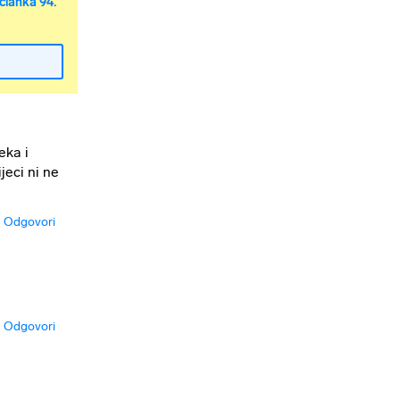
članka 94.
eka i
jeci ni ne
Odgovori
Odgovori