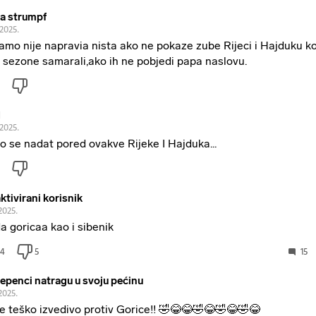
a strumpf
.2025.
amo nije napravia nista ako ne pokaze zube Rijeci i Hajduku ko
 sezone samarali,ako ih ne pobjedi papa naslovu.
1
.2025.
o se nadat pored ovakve Rijeke I Hajduka...
ktivirani korisnik
2025.
a goricaa kao i sibenik
4
5
15
epenci natragu u svoju pećinu
2025.
je teško izvedivo protiv Gorice!! 🤣😂😂🤣😂🤣😂🤣😂