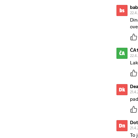
bab
bs
22.4
Din
ove
ČA
ČA
22.4
Lak
Dea
Dk
21.4.
pad
Dot
Dn
21.4.
To 