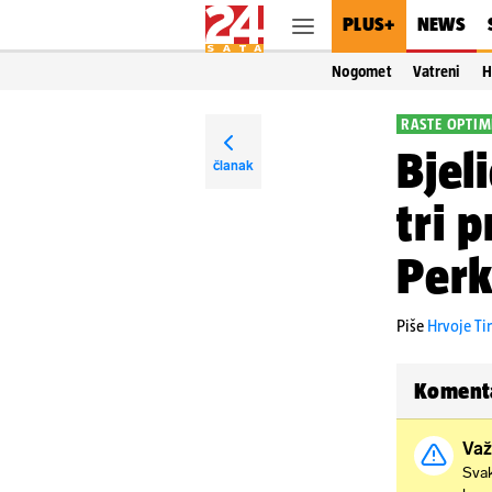
PLUS+
NEWS
Nogomet
Vatreni
H
RASTE OPTIM
Bjel
članak
tri 
Perk
Piše
Hrvoje Ti
Koment
Važ
Svak