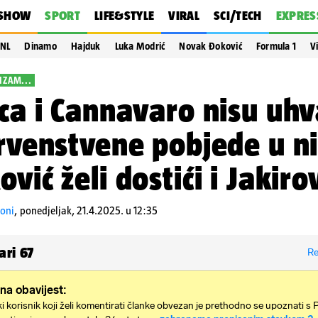
SHOW
SPORT
LIFE&STYLE
VIRAL
SCI/TECH
EXPRES
NL
Dinamo
Hajduk
Luka Modrić
Novak Đoković
Formula 1
V
IZAM...
ica i Cannavaro nisu uhva
prvenstvene pobjede u ni
ović želi dostići i Jakiro
roni
,
ponedjeljak, 21.4.2025. u 12:35
ari
67
Re
na obavijest:
i korisnik koji želi komentirati članke obvezan je prethodno se upoznati s 