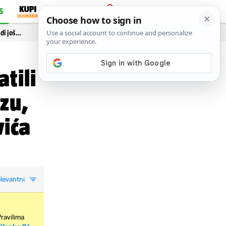
S
PRIJAVA
idi još…
tili
zu,
vića
levantni
Pravilima