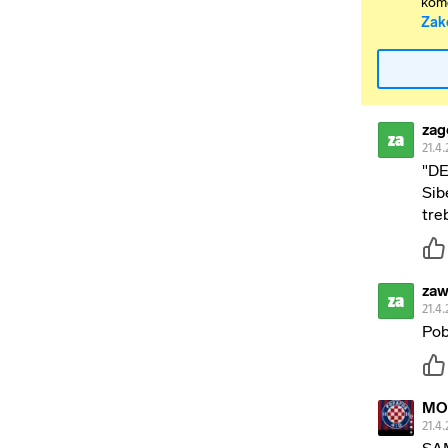
kome
Zak
zag
za
21.4.
"DE
Sib
tre
za
za
21.4.
Pobi
MO
21.4.