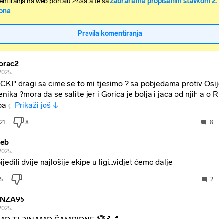
ntiranja na web portalu 24sata te sa
zabranama propisanim stavkom 2. 
ona
.
Pravila komentiranja
orac2
2025.
CKI" dragi sa cime se to mi tjesimo ? sa pobjedama protiv Osij
enika ?mora da se salite jer i Gorica je bolja i jaca od njih a o Ri
ba g
Prikaži još ↓
21
8
8
web
2025.
jedili dvije najlošije ekipe u ligi...vidjet ćemo dalje
5
2
NZA95
2025.