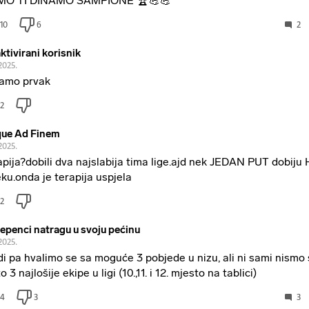
MO TI DINAMO ŠAMPIONE 🏆💪💪
10
6
2
ktivirani korisnik
2025.
amo prvak
2
ue Ad Finem
2025.
apija?dobili dva najslabija tima lige.ajd nek JEDAN PUT dobiju H
eku.onda je terapija uspjela
2
epenci natragu u svoju pećinu
2025.
di pa hvalimo se sa moguće 3 pobjede u nizu, ali ni sami nismo 
o 3 najlošije ekipe u ligi (10.,11. i 12. mjesto na tablici)
4
3
3