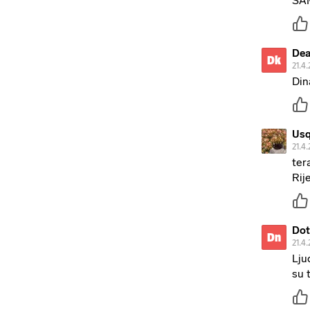
SA
Dea
Dk
21.4.
Din
Usq
21.4.
ter
Rij
Dot
Dn
21.4.
Lju
su t