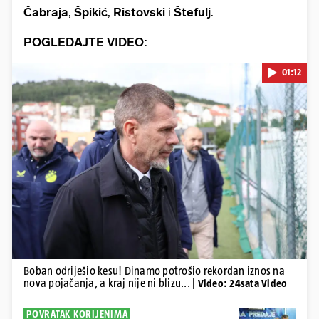
Čabraja
,
Špikić
,
Ristovski
i
Štefulj
.
POGLEDAJTE VIDEO:
01:12
Pokretanje videa...
Boban odriješio kesu! Dinamo potrošio rekordan iznos na
nova pojačanja, a kraj nije ni blizu...
| Video: 24sata Video
POVRATAK KORIJENIMA