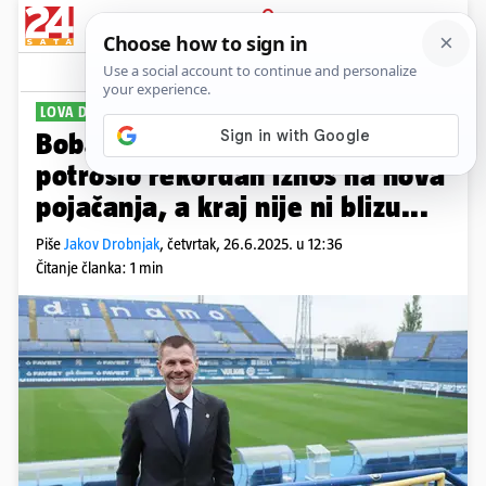
PRIJAVA
Sport
Komentari
37
LOVA DO KROVA
Boban odriješio kesu! Dinamo
potrošio rekordan iznos na nova
pojačanja, a kraj nije ni blizu...
Piše
Jakov Drobnjak
,
četvrtak, 26.6.2025. u 12:36
Čitanje članka: 1 min