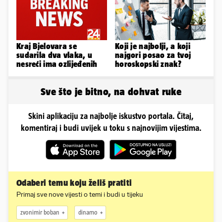
Kraj Bjelovara se
Koji je najbolji, a koji
sudarila dva vlaka, u
najgori posao za tvoj
nesreći ima ozlijeđenih
horoskopski znak?
Sve što je bitno, na dohvat ruke
Skini aplikaciju za najbolje iskustvo portala. Čitaj,
komentiraj i budi uvijek u toku s najnovijim vijestima.
Odaberi temu koju želiš pratiti
Primaj sve nove vijesti o temi i budi u tijeku
zvonimir boban
dinamo