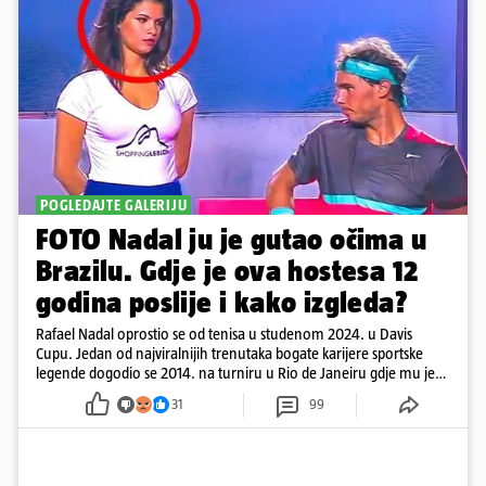
POGLEDAJTE GALERIJU
FOTO Nadal ju je gutao očima u
Brazilu. Gdje je ova hostesa 12
godina poslije i kako izgleda?
Rafael Nadal oprostio se od tenisa u studenom 2024. u Davis
Cupu. Jedan od najviralnijih trenutaka bogate karijere sportske
legende dogodio se 2014. na turniru u Rio de Janeiru gdje mu je
pažnju odvlačila ljepotica iza klupe
31
99