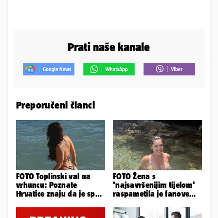
Prati naše kanale
Preporučeni članci
FOTO Toplinski val na
FOTO Žena s
vrhuncu: Poznate
'najsavršenijim tijelom'
Hrvatice znaju da je spas
raspametila je fanove
u minijaturnom bikiniju
zaigranim fotkama iz
plićaka