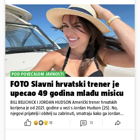
POD POVEĆALOM JAVNOSTI
FOTO Slavni hrvatski trener je
upecao 49 godina mlađu misicu
BILL BELICHICK I JORDAN HUDSON Američki trener hrvatskih
korijena je od 2021. godine u vezi s Jordan Hudson (25). No,
njegovi prijatelji i obitelj su zabrinuti, smatraju kako ga Jordan
kontrolira
18
13