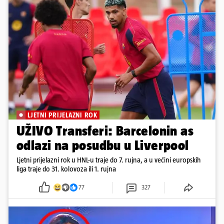
LJETNI PRIJELAZNI ROK
UŽIVO Transferi: Barcelonin as
odlazi na posudbu u Liverpool
Ljetni prijelazni rok u HNL-u traje do 7. rujna, a u većini europskih
liga traje do 31. kolovoza ili 1. rujna
77
327