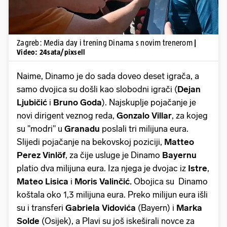
Zagreb: Media day i trening Dinama s novim trenerom
|
Video: 24sata/pixsell
Naime, Dinamo je do sada doveo deset igrača, a
samo dvojica su došli kao slobodni igrači (
Dejan
Ljubičić
i
Bruno Goda
). Najskuplje pojačanje je
novi dirigent veznog reda,
Gonzalo Villar
, za kojeg
su "modri" u
Granadu
poslali tri milijuna eura.
Slijedi pojačanje na bekovskoj poziciji,
Matteo
Perez Vinlöf
, za čije usluge je Dinamo
Bayernu
platio dva milijuna eura. Iza njega je dvojac iz
Istre
,
Mateo Lisica
i
Moris Valinčić.
Obojica su Dinamo
koštala oko 1,3 milijuna eura. Preko milijun eura išli
su i transferi
Gabriela Vidovića
(Bayern) i
Marka
Solde
(Osijek), a Plavi su još iskeširali novce za