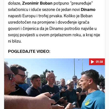
dolaze,
Zvonimir Boban
potpuno "preuređuje"
svlačionicu i iduće sezone će jedan novi
Dinamo
napasti Europu i trofej prvaka. Koliko je Boban
usredotočen na promjene i dovođenje igrača
govori i činjenica da je Dinamo potrošio najviše u
svojoj povijesti u ovom prijelaznom roku, a kraj nije
ni blizu.
POGLEDAJTE VIDEO:
01:58
Pokretanje videa...