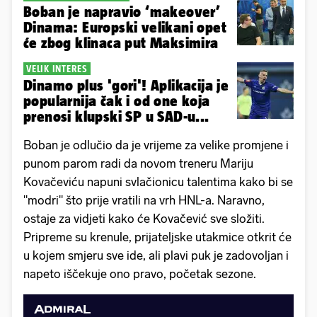
Boban je napravio ‘makeover’
Dinama: Europski velikani opet
će zbog klinaca put Maksimira
VELIK INTERES
Dinamo plus 'gori'! Aplikacija je
popularnija čak i od one koja
prenosi klupski SP u SAD-u...
Boban je odlučio da je vrijeme za velike promjene i
punom parom radi da novom treneru Mariju
Kovačeviću napuni svlačionicu talentima kako bi se
"modri" što prije vratili na vrh HNL-a. Naravno,
ostaje za vidjeti kako će Kovačević sve složiti.
Pripreme su krenule, prijateljske utakmice otkrit će
u kojem smjeru sve ide, ali plavi puk je zadovoljan i
napeto iščekuje ono pravo, početak sezone.