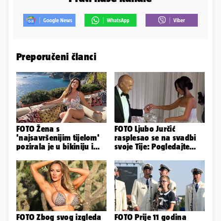
Preporučeni članci
FOTO Žena s
FOTO Ljubo Jurčić
'najsavršenijim tijelom'
rasplesao se na svadbi
pozirala je u bikiniju i
svoje Tije: Pogledajte
pokazala svoje bujne
kako je izgledalo
obline...
vjenčanje...
FOTO Zbog svog izgleda
FOTO Prije 11 godina