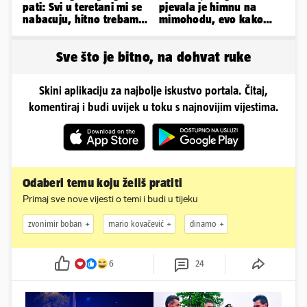
pati: Svi u teretani mi se
pjevala je himnu na
nabacuju, hitno trebam
mimohodu, evo kako
tjelohranitelja!
danas izgleda Mia
Negovetić
Sve što je bitno, na dohvat ruke
Skini aplikaciju za najbolje iskustvo portala. Čitaj,
komentiraj i budi uvijek u toku s najnovijim vijestima.
Odaberi temu koju želiš pratiti
Primaj sve nove vijesti o temi i budi u tijeku
zvonimir boban
mario kovačević
dinamo
6
24