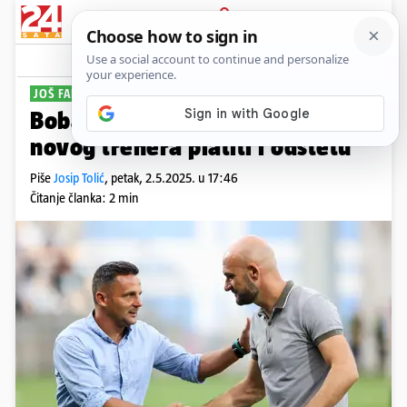
PRIJAVA
Sport
Komentari
24
JOŠ FALI POTPIS
Boban prelomio: Dinamo će za
novog trenera platiti i odštetu
Piše
Josip Tolić
,
petak, 2.5.2025. u 17:46
Čitanje članka: 2 min