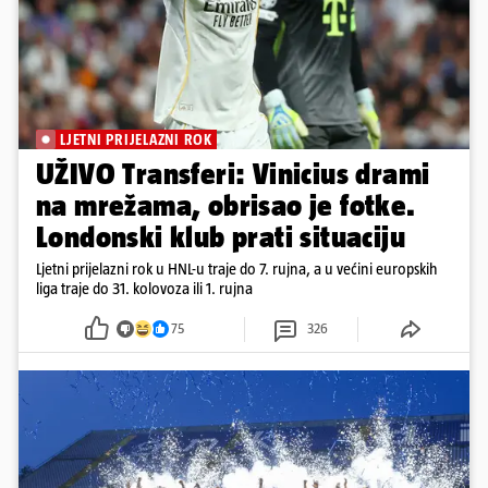
LJETNI PRIJELAZNI ROK
UŽIVO Transferi: Vinicius drami
na mrežama, obrisao je fotke.
Londonski klub prati situaciju
Ljetni prijelazni rok u HNL-u traje do 7. rujna, a u većini europskih
liga traje do 31. kolovoza ili 1. rujna
75
326