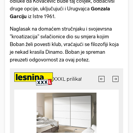
odluke da Kovačević bude taj čovjek, odbacivši
druge opcije, uključujući i Urugvajca
Gonzala
Garcíju
iz Istre 1961.
Naglasak na domaćem stručnjaku i svojevrsna
"kroatizacija" svlačionice dio su smjera kojim
Boban želi povesti klub, vraćajući se filozofiji koja
je nekad krasila Dinamo. Boban je spreman
preuzeti odgovornost za ovaj potez.