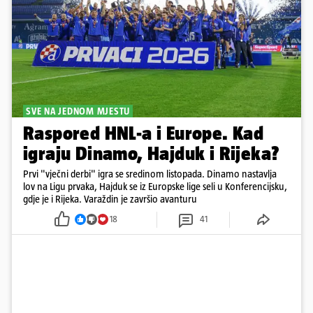
SVE NA JEDNOM MJESTU
Raspored HNL-a i Europe. Kad
igraju Dinamo, Hajduk i Rijeka?
Prvi "vječni derbi" igra se sredinom listopada. Dinamo nastavlja
lov na Ligu prvaka, Hajduk se iz Europske lige seli u Konferencijsku,
gdje je i Rijeka. Varaždin je završio avanturu
18
41