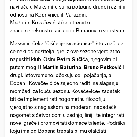
navijača u Maksimiru su na potpuno drugoj razini u
odnosu na Koprivnicu ili Varaždin.
Međutim Kovačević stiže u trenutku
značajne rekonstrukciju pod Bobanovim vodstvom.
Maksimir čeka "čišćenje svlačionice", što znači da
će neki od nositelja igre iz ove sezone vjerojatno
napustiti klub. Osim
Petra Sučića
, njegovim bi
putem mogli i
Martin Baturina
,
Bruno Petković
i
drugi. Istovremeno, očekuju se i pojačanja, a
Boban i Kovačević će zajedno raditi na slaganju
momčadi za iduću sezonu. Kovačevićev zadatak
bit će implementirati nogometnu filozofiju,
vjerojatno s naglaskom na moderan, napadački
nogomet s četvoricom u zadnjoj liniji, te integrirati
nove igrače i promovirati domaće talente. Podrška
koju ima od Bobana trebala bi mu olakšati