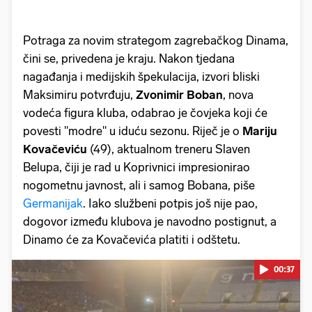
Potraga za novim strategom zagrebačkog Dinama,
čini se, privedena je kraju. Nakon tjedana
nagađanja i medijskih špekulacija, izvori bliski
Maksimiru potvrđuju,
Zvonimir Boban
, nova
vodeća figura kluba, odabrao je čovjeka koji će
povesti "modre" u iduću sezonu. Riječ je o
Mariju
Kovačeviću
(49), aktualnom treneru Slaven
Belupa, čiji je rad u Koprivnici impresionirao
nogometnu javnost, ali i samog Bobana, piše
Germanijak
. Iako službeni potpis još nije pao,
dogovor između klubova je navodno postignut, a
Dinamo će za Kovačevića platiti i odštetu.
00:37