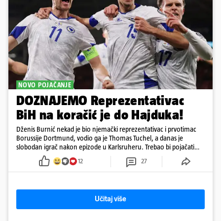
NOVO POJAČANJE
DOZNAJEMO Reprezentativac
BiH na koračić je do Hajduka!
Dženis Burnić nekad je bio njemački reprezentativac i prvotimac
Borussije Dortmund, vodio ga je Thomas Tuchel, a danas je
slobodan igrač nakon epizode u Karlsruheru. Trebao bi pojačati
konkurenciju u veznom redu
12
27
Učitaj više