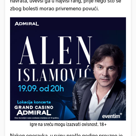
navrata, uvevši ga u najviši rang, prije nego što se
zbog bolesti morao privremeno povući.
Igre na sreću mogu izazvati ovisnost. 18+
Nakon oporavka, u rujnu prošle godine preuzeo je