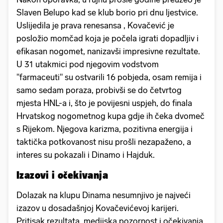
Slaven Belupo kad se klub borio pri dnu ljestvice.
Uslijedila je prava renesansa , Kovačević je
posložio momčad koja je počela igrati dopadljiv i
efikasan nogomet, nanizavši impresivne rezultate.
U 31 utakmici pod njegovim vodstvom
"farmaceuti" su ostvarili 16 pobjeda, osam remija i
samo sedam poraza, probivši se do četvrtog
mjesta HNL-a i, što je povijesni uspjeh, do finala
Hrvatskog nogometnog kupa gdje ih čeka dvomeč
s Rijekom. Njegova karizma, pozitivna energija i
taktička potkovanost nisu prošli nezapaženo, a
interes su pokazali i Dinamo i Hajduk.
Izazovi i očekivanja
Dolazak na klupu Dinama nesumnjivo je najveći
izazov u dosadašnjoj Kovačevićevoj karijeri.
Pritisak rezultata, medijska pozornost i očekivanja