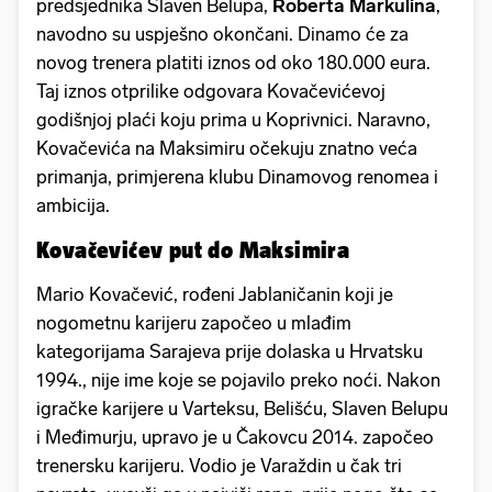
predsjednika Slaven Belupa,
Roberta Markulina
,
navodno su uspješno okončani. Dinamo će za
novog trenera platiti iznos od oko 180.000 eura.
Taj iznos otprilike odgovara Kovačevićevoj
godišnjoj plaći koju prima u Koprivnici. Naravno,
Kovačevića na Maksimiru očekuju znatno veća
primanja, primjerena klubu Dinamovog renomea i
ambicija.
Kovačevićev put do Maksimira
Mario Kovačević, rođeni Jablaničanin koji je
nogometnu karijeru započeo u mlađim
kategorijama Sarajeva prije dolaska u Hrvatsku
1994., nije ime koje se pojavilo preko noći. Nakon
igračke karijere u Varteksu, Belišću, Slaven Belupu
i Međimurju, upravo je u Čakovcu 2014. započeo
trenersku karijeru. Vodio je Varaždin u čak tri