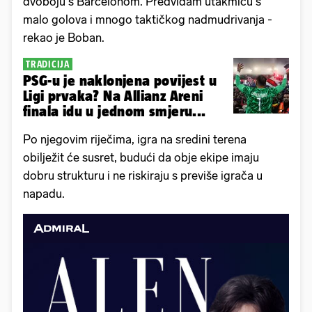
dvoboju s Barcelonom. Predviđam utakmicu s
malo golova i mnogo taktičkog nadmudrivanja -
rekao je Boban.
TRADICIJA
PSG-u je naklonjena povijest u
Ligi prvaka? Na Allianz Areni
finala idu u jednom smjeru...
Po njegovim riječima, igra na sredini terena
obilježit će susret, budući da obje ekipe imaju
dobru strukturu i ne riskiraju s previše igrača u
napadu.