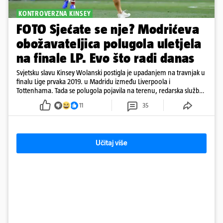
KONTROVERZNA KINSEY
FOTO Sjećate se nje? Modrićeva
obožavateljica polugola uletjela
na finale LP. Evo što radi danas
Svjetsku slavu Kinsey Wolanski postigla je upadanjem na travnjak u
finalu Lige prvaka 2019. u Madridu između Liverpoola i
Tottenhama. Tada se polugola pojavila na terenu, redarska služba
ju je lovila po travnjaku, a njezine fotografije obišle su svijet.
11
35
Učitaj više