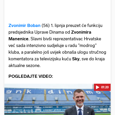
Zvonimir
Boban
(56) 1. lipnja preuzet će funkciju
predsjednika Uprave Dinama od
Zvonimira
Manenice
. Slavni bivši reprezentativac Hrvatske
već sada intenzivno sudjeluje u radu "modrog"
kluba, a paralelno još uvijek obnaša ulogu stručnog
komentatora za televizijsku kuću
Sky
, sve do kraja
aktualne sezone.
POGLEDAJTE VIDEO:
01:20