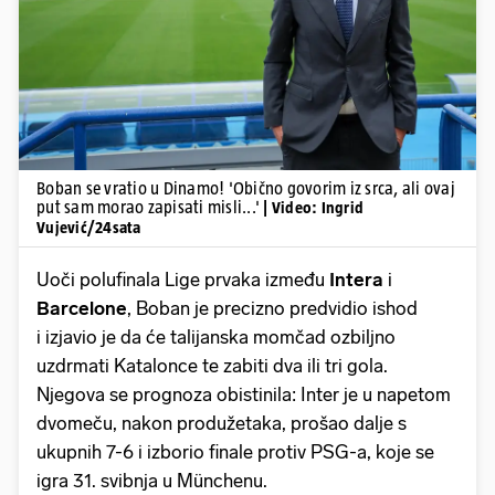
Pokretanje videa...
Boban se vratio u Dinamo! 'Obično govorim iz srca, ali ovaj
put sam morao zapisati misli...'
| Video: Ingrid
Vujević/24sata
Uoči polufinala Lige prvaka između
Intera
i
Barcelone
, Boban je precizno predvidio ishod
i izjavio je da će talijanska momčad ozbiljno
uzdrmati Katalonce te zabiti dva ili tri gola.
Njegova se prognoza obistinila: Inter je u napetom
dvomeču, nakon produžetaka, prošao dalje s
ukupnih 7-6 i izborio finale protiv PSG-a, koje se
igra 31. svibnja u Münchenu.