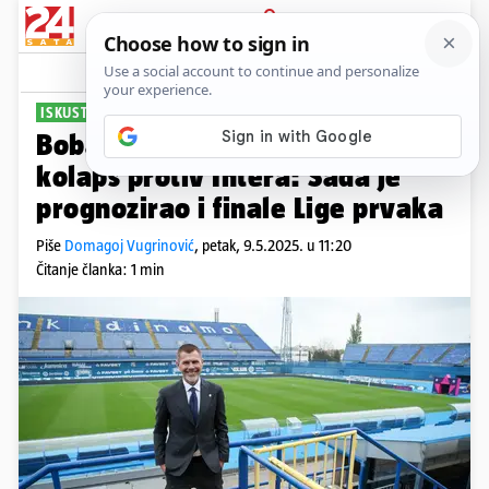
PRIJAVA
Sport
Komentari
10
ISKUSTVO I ZNANJE
Boban točno predvidio Barcin
kolaps protiv Intera: Sada je
prognozirao i finale Lige prvaka
Piše
Domagoj Vugrinović
,
petak, 9.5.2025. u 11:20
Čitanje članka: 1 min