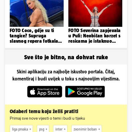
FOTO Coco, gdje su ti
FOTO Severina zapjevala
tangice? Supruga
u Puli: Neobičan korzet s
slavnog repera fotkala
resicama je istaknuo
se ispred auta i pokazala
njezine vitke noge...
sve
Sve što je bitno, na dohvat ruke
Skini aplikaciju za najbolje iskustvo portala. Čitaj,
komentiraj i budi uvijek u toku s najnovijim vijestima.
Odaberi temu koju želiš pratiti
Primaj sve nove vijesti o temi i budi u tijeku
liga prvaka
psg
inter
zvonimir boban