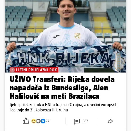
LJETNI PRIJELAZNI ROK
UŽIVO Transferi: Rijeka dovela
napadača iz Bundeslige, Alen
Halilović na meti Brazilaca
Ljetni prijelazni rok u HNL-u traje do 7. rujna, a u većini europskih
liga traje do 31. kolovoza ili 1. rujna
77
337