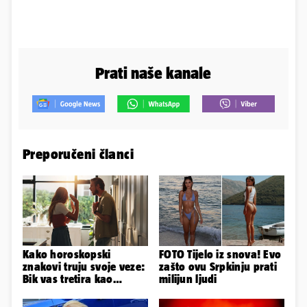
Prati naše kanale
Preporučeni članci
Kako horoskopski
FOTO Tijelo iz snova! Evo
znakovi truju svoje veze:
zašto ovu Srpkinju prati
Bik vas tretira kao
milijun ljudi
vlasništvo, Jarcu je veza
ugovor