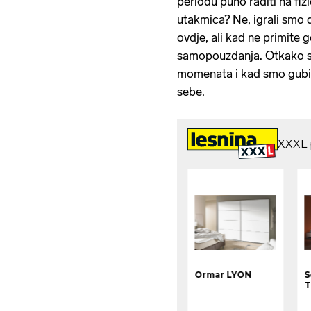
periodu puno raditi na fi
utakmica? Ne, igrali smo
ovdje, ali kad ne primite 
samopouzdanja. Otkako sa
momenata i kad smo gubil
sebe.