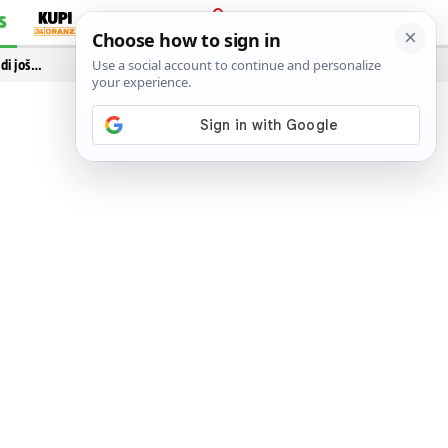
S
PRIJAVA
idi još…