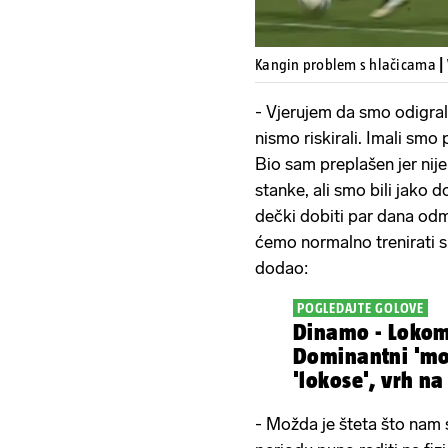
Kangin problem s hlačicama
|
- Vjerujem da smo odigral
nismo riskirali. Imali smo 
Bio sam preplašen jer nije
stanke, ali smo bili jako 
dečki dobiti par dana od
ćemo normalno trenirati sl
dodao:
POGLEDAJTE GOLOVE
Dinamo - Lokom
Dominantni 'mod
'lokose', vrh na
- Možda je šteta što nam 