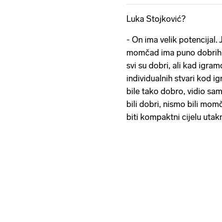
Luka Stojković?
- On ima velik potencijal. 
momčad ima puno dobrih 
svi su dobri, ali kad igr
individualnih stvari kod i
bile tako dobro, vidio sam
bili dobri, nismo bili mo
biti kompaktni cijelu utak