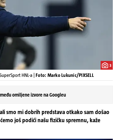
3
 SuperSport HNL-a |
Foto: Marko Lukunic/PIXSELL
 među omiljene izvore na Googleu
mali smo mi dobrih predstava otkako sam došao
d ćemo još podići našu fizičku spremnu, kaže