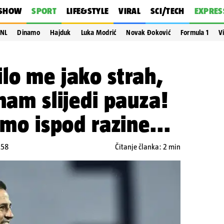
SHOW
SPORT
LIFE&STYLE
VIRAL
SCI/TECH
EXPRES
NL
Dinamo
Hajduk
Luka Modrić
Novak Đoković
Formula 1
V
lo me jako strah,
 nam slijedi pauza!
smo ispod razine...
:58
Čitanje članka: 2 min