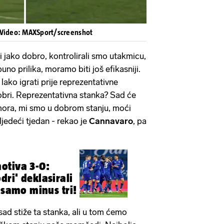
 Video: MAXSport/screenshot
i jako dobro, kontrolirali smo utakmicu,
puno prilika, moramo biti još efikasniji.
 lako igrati prije reprezentativne
dobri. Reprezentativna stanka? Sad će
mora, mi smo u dobrom stanju, moći
jedeći tjedan - rekao je
Cannavaro
, pa
otiva 3-0:
ri' deklasirali
 samo minus tri!
sad stiže ta stanka, ali u tom ćemo