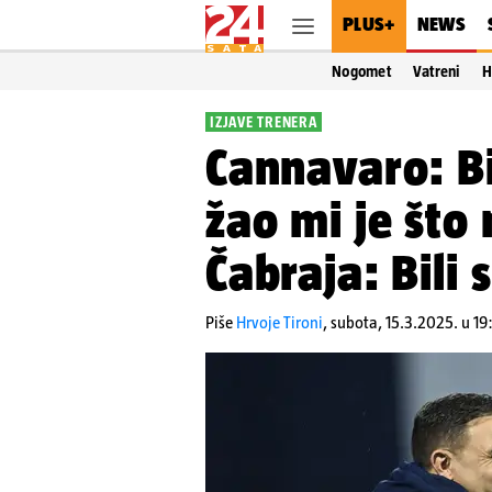
PLUS+
NEWS
Nogomet
Vatreni
H
IZJAVE TRENERA
Cannavaro: Bi
žao mi je što
Čabraja: Bili 
Piše
Hrvoje Tironi
,
subota, 15.3.2025. u 19