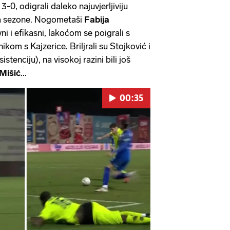
u
3-0, odigrali daleko najuvjerljiviju
la sezone. Nogometaši
Fabija
ivni i efikasni, lakoćom se poigrali s
kom s Kajzerice. Briljrali su Stojković i
istenciju), na visokoj razini bili još
Mišić
...
00:35
Pokretanje videa...