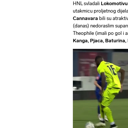
HNL svladali
Lokomotiv
utakmicu proljetnog dije
Cannavara
bili su atrakt
(danas) nedoraslim suparni
Theophile (imali po gol i as
Kanga, Pjaca, Baturina, 