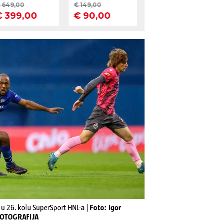
 u 26. kolu SuperSport HNL-a |
Foto: Igor
 FOTOGRAFIJA