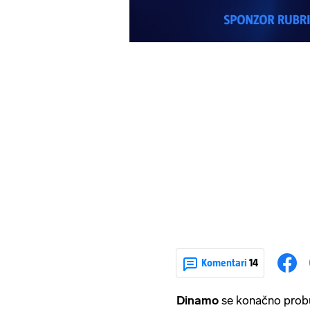
Komentari
14
Dinamo
se konačno probu