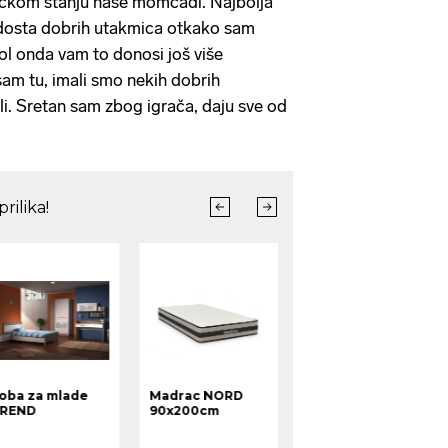
zičkom stanju naše momčadi. Najbolja
 dosta dobrih utakmica otkako sam
gol onda vam to donosi još više
m tu, imali smo nekih dobrih
i. Sretan sam zbog igrača, daju sve od