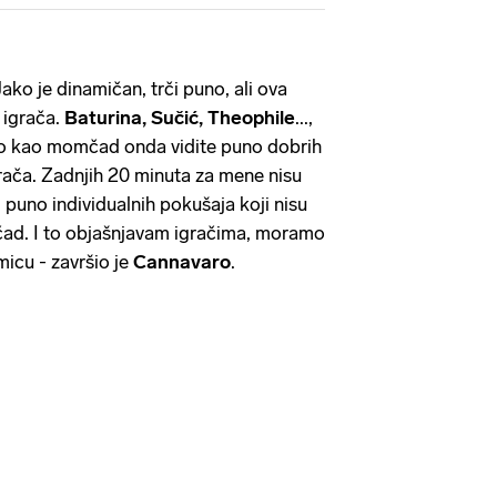
Jako je dinamičan, trči puno, ali ova
igrača.
Baturina, Sučić, Theophile
...,
amo kao momčad onda vidite puno dobrih
grača. Zadnjih 20 minuta za mene nisu
 puno individualnih pokušaja koji nisu
mčad. I to objašnjavam igračima, moramo
micu - završio je
Cannavaro
.