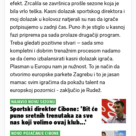
efekt. Zrcalila se završnica prošle sezone koja je
bila vrlo teška. Kasni dolazak sportskog direktora i
moj dolazak u kolovoz natjerali su nas da igrače
potpisujemo u zadnji čas. Puno ih je stiglo u kasnoj
fazi priprema pa sada prolaze drugačiji program.
Treba gledati pozitivne stvari – sada smo
kompletni i dobrim trenažnim procesom nadamo
se da ćemo izbalansirati kasni dolazak igrača.
Plasman u Europu nam je nužnost. To je način da
otvorimo europske parkete Zagrebu i to je jasan
mamac svim igračima da pokažu talent na
europskoj pozornici - zaključio je Rudež.
NAJAVIO NOVU SEZONU
Sportski direktor Cibone: 'Bit će
puno sretnih trenutaka za sve
nas koji volimo ovaj klub...'
NOVO POJAČANJE CIBONE