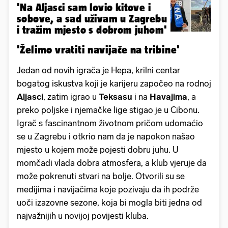
'Na Aljasci sam lovio kitove i
sobove, a sad uživam u Zagrebu
i tražim mjesto s dobrom juhom'
'Želimo vratiti navijače na tribine'
Jedan od novih igrača je Hepa, krilni centar
bogatog iskustva koji je karijeru započeo na rodnoj
Aljasci
, zatim igrao u
Teksasu
i na
Havajima
, a
preko poljske i njemačke lige stigao je u Cibonu.
Igrač s fascinantnom životnom pričom udomaćio
se u Zagrebu i otkrio nam da je napokon našao
mjesto u kojem može pojesti dobru juhu. U
momčadi vlada dobra atmosfera, a klub vjeruje da
može pokrenuti stvari na bolje. Otvorili su se
medijima i navijačima koje pozivaju da ih podrže
uoči izazovne sezone, koja bi mogla biti jedna od
najvažnijih u novijoj povijesti kluba.