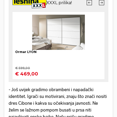
- Još uvijek gradimo obrambeni i napadački
identitet. Igrači su motivirani, znaju što znači nositi
dres Cibone i kakva su očekivanja javnosti. Ne
želim se lažnom pompom busati u prsa niti
najavljivati epske bajke. Našu priču gradimo