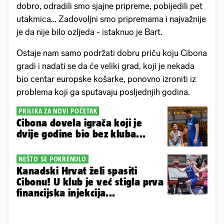
dobro, odradili smo sjajne pripreme, pobijedili pet
utakmica… Zadovoljni smo pripremama i najvažnije
je da nije bilo ozljeda - istaknuo je Bart.
Ostaje nam samo podržati dobru priču koju Cibona
gradi i nadati se da će veliki grad, koji je nekada
bio centar europske košarke, ponovno izroniti iz
problema koji ga sputavaju posljednjih godina.
PRILIKA ZA NOVI POČETAK
Cibona dovela igrača koji je
dvije godine bio bez kluba...
NEŠTO SE POKRENULO
Kanadski Hrvat želi spasiti
Cibonu! U klub je već stigla prva
financijska injekcija...