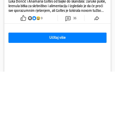
Luka Dončić i Anamaria Goltes od bajke do skandala: zaruke pukle,
krenula bitka za skrbništvo i alimentaciju i izgledalo je da će proći
sve sporazumnim rješenjem, ali Goltes je šokirala novom tužbom
u Sloveniji
9
36
Učitaj više