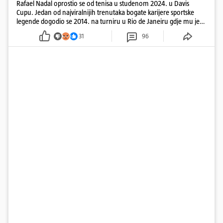
Rafael Nadal oprostio se od tenisa u studenom 2024. u Davis
Cupu. Jedan od najviralnijih trenutaka bogate karijere sportske
legende dogodio se 2014. na turniru u Rio de Janeiru gdje mu je
pažnju odvlačila ljepotica iza klupe
31
96