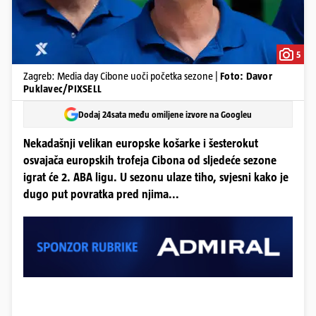
5
Zagreb: Media day Cibone uoči početka sezone |
Foto: Davor
Puklavec/PIXSELL
Dodaj 24sata među omiljene izvore na Googleu
Nekadašnji velikan europske košarke i šesterokut
osvajača europskih trofeja Cibona od sljedeće sezone
igrat će 2. ABA ligu. U sezonu ulaze tiho, svjesni kako je
dugo put povratka pred njima...