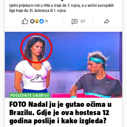
Ljetni prijelazni rok u HNL-u traje do 7. rujna, a u većini europskih
liga traje do 31. kolovoza ili 1. rujna
78
327
POGLEDAJTE GALERIJU
FOTO Nadal ju je gutao očima u
Brazilu. Gdje je ova hostesa 12
godina poslije i kako izgleda?