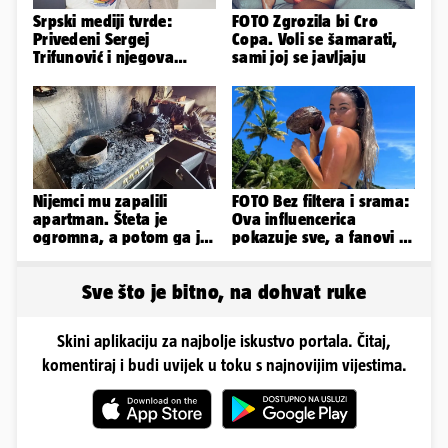
Srpski mediji tvrde:
FOTO Zgrozila bi Cro
Privedeni Sergej
Copa. Voli se šamarati,
Trifunović i njegova
sami joj se javljaju
supruga, izazvali su
incident
Nijemci mu zapalili
FOTO Bez filtera i srama:
apartman. Šteta je
Ova influencerica
ogromna, a potom ga je
pokazuje sve, a fanovi je
šokirao i e-mail od
naprosto obožavaju!
Bookinga
Sve što je bitno, na dohvat ruke
Skini aplikaciju za najbolje iskustvo portala. Čitaj,
komentiraj i budi uvijek u toku s najnovijim vijestima.