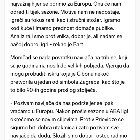
najvažnijih jer se borimo za Europu. Ona će nam
odrediti tijek sezone. Motiva nam ne nedostaje,
igrači su fokusirani, kao i stručni stožer. Igramo
kod kuće i imamo prednost domaće publike.
Analizirali smo protivnika, dobar je, ali nadam se
našoj dobroj igri - rekao je Bart.
Momčad se nada povratku navijača na tribine, koji
su je godinama nosili do velikih pobjeda. Vjeruju da
mogu probuditi iskru koja je Cibonu nekoć
pretvorila u jedan od simbola Zagreba, kao što je
to bilo 90-ih godina prošlog stoljeća.
- Pozivam navijače da nas podrže jer se ipak
vraćamo u Europu. Nakon prošle sezone u ABA ligi
okrećemo se novim ciljevima. Protiv Prievidze će
sigurno biti dobra utakmica i zato pozivam sve
navijače da dođu. Složili smo dobar roster, radimo