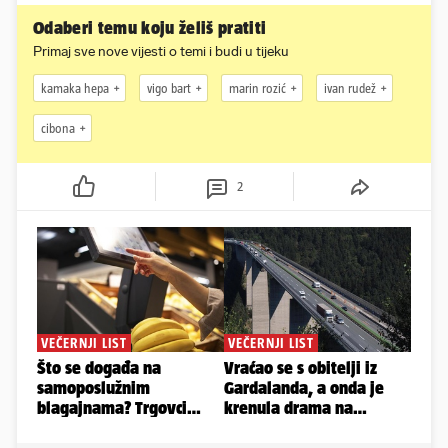
Odaberi temu koju želiš pratiti
Primaj sve nove vijesti o temi i budi u tijeku
kamaka hepa
vigo bart
marin rozić
ivan rudež
cibona
2