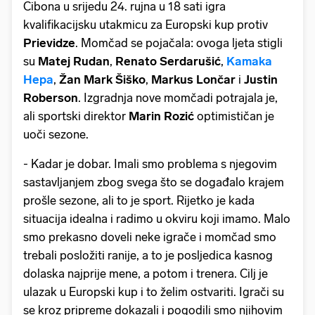
Cibona u srijedu 24. rujna u 18 sati igra
kvalifikacijsku utakmicu za Europski kup protiv
Prievidze
. Momčad se pojačala: ovoga ljeta stigli
su
Matej
Rudan
,
Renato
Serdarušić
,
Kamaka
Hepa
,
Žan
Mark
Šiško
,
Markus
Lončar
i
Justin
Roberson
. Izgradnja nove momčadi potrajala je,
ali sportski direktor
Marin
Rozić
optimističan je
uoči sezone.
- Kadar je dobar. Imali smo problema s njegovim
sastavljanjem zbog svega što se događalo krajem
prošle sezone, ali to je sport. Rijetko je kada
situacija idealna i radimo u okviru koji imamo. Malo
smo prekasno doveli neke igrače i momčad smo
trebali posložiti ranije, a to je posljedica kasnog
dolaska najprije mene, a potom i trenera. Cilj je
ulazak u Europski kup i to želim ostvariti. Igrači su
se kroz pripreme dokazali i pogodili smo njihovim