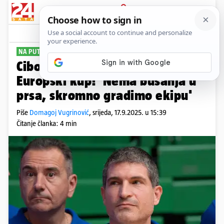
PRIJAVA
Sport
Komentari
2
NA PUTU POVRATKA
Cibona kreće u kvalifikacije za
Europski kup! 'Nema busanja u
prsa, skromno gradimo ekipu'
Piše
Domagoj Vugrinović
,
srijeda, 17.9.2025. u 15:39
Čitanje članka: 4 min