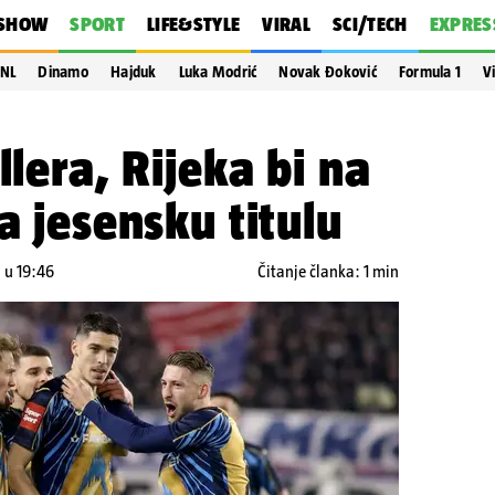
SHOW
SPORT
LIFE&STYLE
VIRAL
SCI/TECH
EXPRES
NL
Dinamo
Hajduk
Luka Modrić
Novak Đoković
Formula 1
V
llera, Rijeka bi na
a jesensku titulu
. u 19:46
Čitanje članka: 1 min