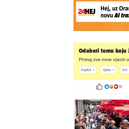
Odaberi temu koju ž
Primaj sve nove vijesti o
hajduk
rijeka
hnl
10