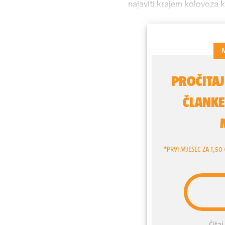
najaviti krajem kolovoza 
pet komada, a, evo, tri i p
jednoj od 17 utakmica u 