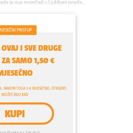
kada je ova momčad u Ljubljani popila
ol mjeseca kasnije nije izgubila ni u
HNL-u.