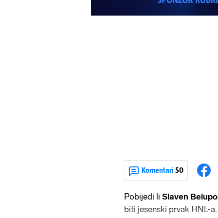
Komentari
50
Pobijedi li
Slaven Belup
biti jesenski prvak HNL-a.