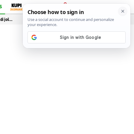
S
PRIJAVA
idi još…