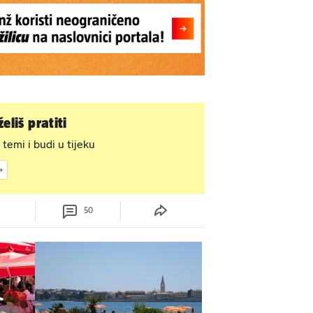
eliš pratiti
 temi i budi u tijeku
50