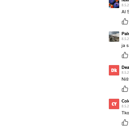
Nik
8.5.
Al 
Pal
8.5.
ja 
Dea
Dk
8.5.
Niš
Col
CY
8.5.
Tko