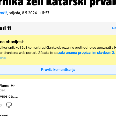
rnika želi katarski prva
rnčić
,
srijeda, 8.5.2024. u 11:57
ari
11
Re
na obavijest:
i korisnik koji želi komentirati članke obvezan je prethodno se upoznati s 
ntiranja na web portalu 24sata te sa
zabranama propisanim stavkom 2. 
ona
.
Pravila komentiranja
Fiume‐Hr
2024.
više ča......
3