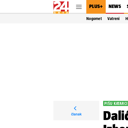
PLUS+
NEWS
Nogomet
Vatreni
H
PIŠU KATARCI
Dali
članak