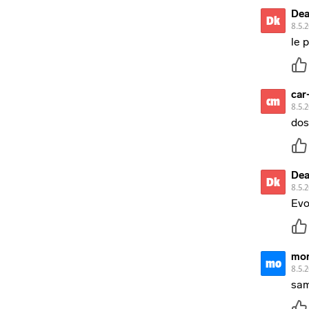
Dea
Dk
8.5.
le 
car
cm
8.5.
dos
Dea
Dk
8.5.
Evo
mor
mo
8.5.
sam