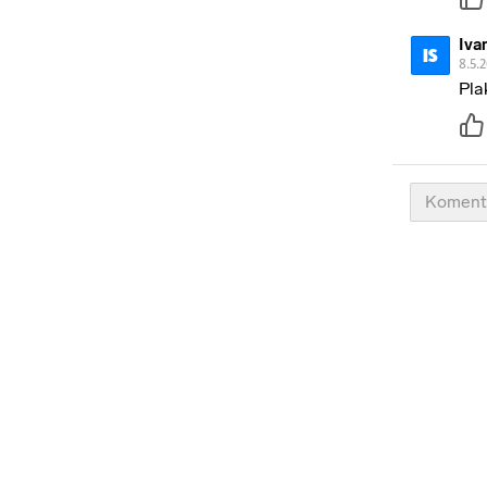
Iva
IS
8.5.
Pla