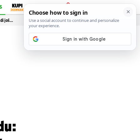
S
PRIJAVA
idi još…
du: