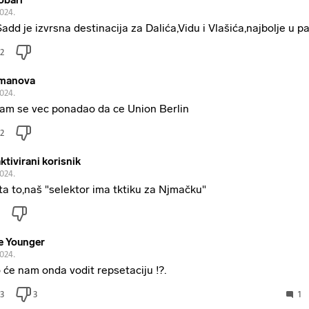
obari
2024.
Sadd je izvrsna destinacija za Dalića,Vidu i Vlašića,najbolje u p
2
manova
2024.
sam se vec ponadao da ce Union Berlin
2
ktivirani korisnik
2024.
ta to,naš "selektor ima tktiku za Njmačku"
e Younger
2024.
 će nam onda vodit repsetaciju !?.
3
3
1