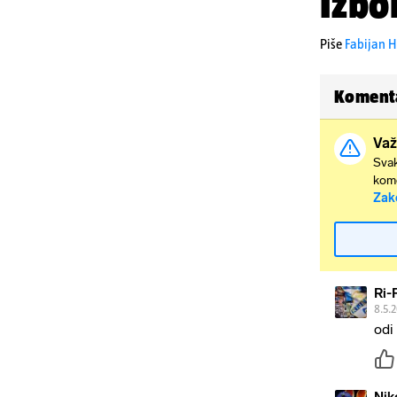
Izbo
Piše
Fabijan H
Koment
Važ
Svak
kome
Zak
Ri-
8.5.
odi 