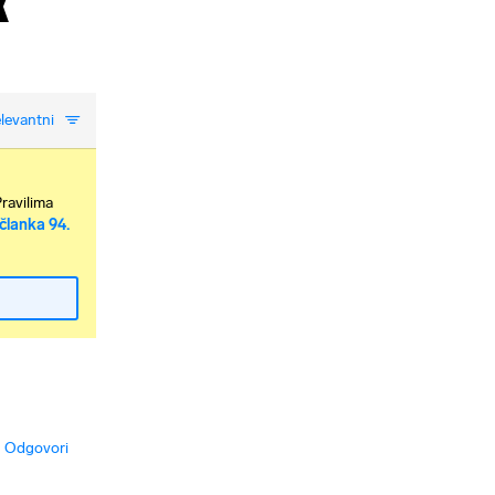
k
levantni
Pravilima
članka 94.
Odgovori