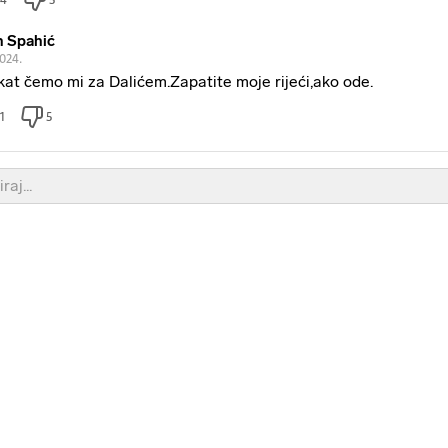
n Spahić
2024.
kat čemo mi za Dalićem.Zapatite moje rijeći,ako ode.
1
5