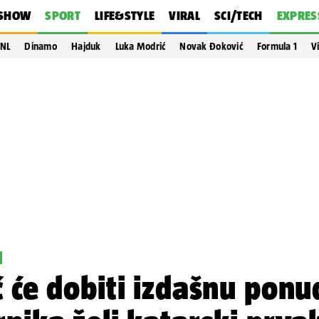
SHOW
SPORT
LIFE&STYLE
VIRAL
SCI/TECH
EXPRES
NL
Dinamo
Hajduk
Luka Modrić
Novak Đoković
Formula 1
V
ć će dobiti izdašnu ponu