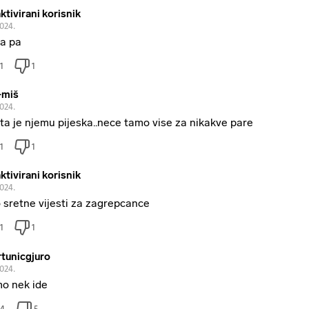
ktivirani korisnik
2024.
pa pa
1
1
-miš
2024.
ta je njemu pijeska..nece tamo vise za nikakve pare
1
1
ktivirani korisnik
2024.
 sretne vijesti za zagrepcance
1
1
tunicgjuro
2024.
o nek ide
4
5